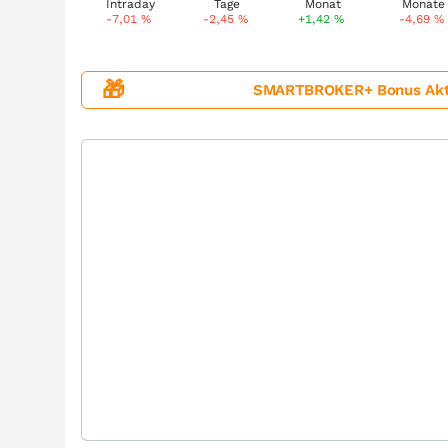
-7,01
%
-2,45
%
+1,42
%
-4,69
%
🎁
SMARTBROKER+ Bonus Aktion