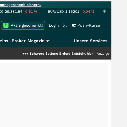
mensgeschenk sichern.
00
29.381,54
-0,51
%
EUR/USD
1,15201
-0,04
%
Aktie geschenkt!
Login
Push-Kurse
zins
Broker-Magazin ✨
Unsere Services
+++
Schwere Seltene Erden: Entsteht hier die nächste Milliardenstory?
Anzeige
++