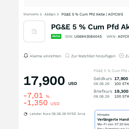
Aktien
PG&E 5 % Cum Pfd Aktie | A0YCW5
Startseite
PG&E 5 % Cum Pfd Ak
Aktie
ISIN:
US6943084045
WKN:
A0YC
Alarme einrichten
Zur Watchlist hinzufügen
Zu
PG&E 5 % Cum Pfd A
17,900
Geldkurs
17,900
USD
06.08.26
100
ST
Briefkurs
19,300
-7,01
%
06.08.26
100
ST
-1,350
USD
Letzter Kurs
06.08.26
NYSE Arca
Hinweis
Verlängerte Hand
Mo-Fr von
07:30 bi
Neu: Samstag von 14