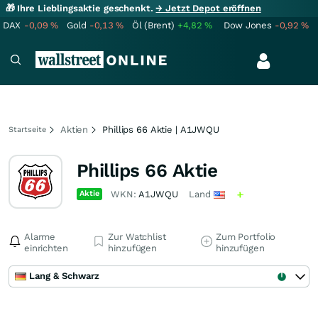
🎁 Ihre Lieblingsaktie geschenkt.
→ Jetzt Depot eröffnen
DAX
-0,09
%
Gold
-0,13
%
Öl (Brent)
+4,82
%
Dow Jones
-0,92
%
Aktien
Phillips 66 Aktie | A1JWQU
Startseite
Phillips 66 Aktie
Aktie
WKN:
A1JWQU
Land
Alarme
Zur Watchlist
Zum Portfolio
einrichten
hinzufügen
hinzufügen
Lang & Schwarz