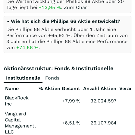
Die Wertentwicklung der Phillips 66 Aktie über 30
Tage liegt bei
+13,95
%
.
Zum Chart
Wie hat sich die Phillips 66 Aktie entwickelt?
Die Phillips 66 Aktie verbucht über 1 Jahr eine
Performance von +65,92
%
. Über den Zeitraum von
3 Jahren hat die Phillips 66 Aktie eine Performance
von
+74,56
%
.
Aktionärsstruktur: Fonds & Institutionelle
Institutionelle
Fonds
Name
% Aktien Gesamt
Anzahl Aktien
Verän
BlackRock
+7,99
%
32.024.597
Inc
Vanguard
Capital
+6,51
%
26.107.984
Management,
LLC