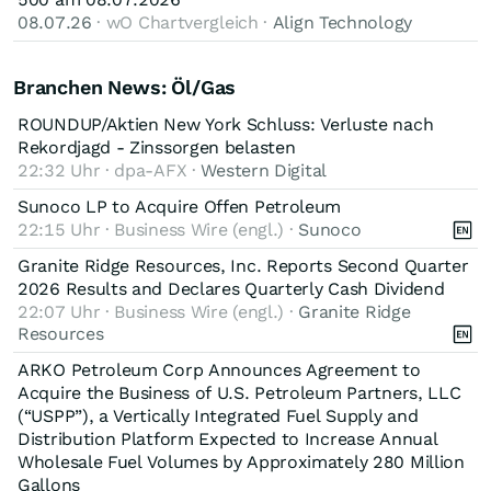
08.07.26
· wO Chartvergleich ·
Align Technology
Branchen News: Öl/Gas
ROUNDUP/Aktien New York Schluss: Verluste nach
Rekordjagd - Zinssorgen belasten
22:32 Uhr · dpa-AFX ·
Western Digital
Sunoco LP to Acquire Offen Petroleum
22:15 Uhr · Business Wire (engl.) ·
Sunoco
Granite Ridge Resources, Inc. Reports Second Quarter
2026 Results and Declares Quarterly Cash Dividend
22:07 Uhr · Business Wire (engl.) ·
Granite Ridge
Resources
ARKO Petroleum Corp Announces Agreement to
Acquire the Business of U.S. Petroleum Partners, LLC
(“USPP”), a Vertically Integrated Fuel Supply and
Distribution Platform Expected to Increase Annual
Wholesale Fuel Volumes by Approximately 280 Million
Gallons