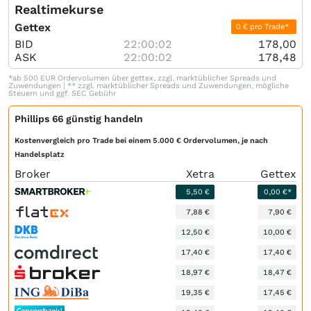
Realtimekurse
Gettex
0 € pro Trade*
BID
22:00:02
178,00
ASK
22:00:02
178,48
*ab 500 EUR Ordervolumen über gettex, zzgl. marktüblicher Spreads und
Zuwendungen | ** zzgl. marktüblicher Spreads und Zuwendungen, mögliche
Steuern und ggf. SEC Gebühr
Phillips 66 günstig handeln
Kostenvergleich pro Trade bei einem 5.000 € Ordervolumen, je nach
Handelsplatz
Broker
Xetra
Gettex
5,50 €
0,00 €*
7,88 €
7,90 €
12,50 €
10,00 €
17,40 €
17,40 €
18,97 €
18,47 €
19,35 €
17,45 €