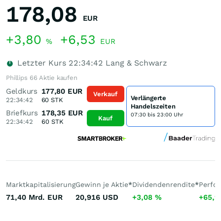
178,08
EUR
+3,80
+6,53
%
EUR
Letzter Kurs
22:34:42
Lang & Schwarz
Phillips 66 Aktie kaufen
Geldkurs
177,80
EUR
Verkauf
Verlängerte
22:34:42
60
STK
Handelszeiten
Briefkurs
178,35
EUR
07:30 bis 23:00 Uhr
Kauf
22:34:42
60
STK
Marktkapitalisierung
Gewinn je Aktie
*
Dividendenrendite
*
Perfo
71,40 Mrd.
EUR
20,916
USD
+3,08
%
+65,