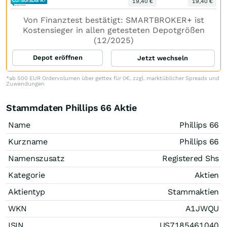
19,40 €
19,40 €
Von Finanztest bestätigt: SMARTBROKER+ ist
Kostensieger in allen getesteten Depotgrößen
(12/2025)
Depot eröffnen
Jetzt wechseln
*ab 500 EUR Ordervolumen über gettex für 0€, zzgl. marktüblicher Spreads und
Zuwendungen
Stammdaten Phillips 66 Aktie
Name
Phillips 66
Kurzname
Phillips 66
Namenszusatz
Registered Shs
Kategorie
Aktien
Aktientyp
Stammaktien
WKN
A1JWQU
ISIN
US7185461040