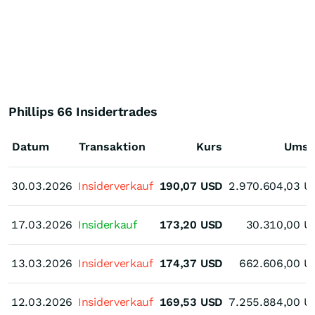
Phillips 66 Insidertrades
Datum
Transaktion
Kurs
Umsa
30.03.2026
30.03.2026
Insiderverkauf
190,07
USD
2.970.604,03
U
17.03.2026
17.03.2026
Insiderkauf
173,20
USD
30.310,00
U
13.03.2026
13.03.2026
Insiderverkauf
174,37
USD
662.606,00
U
12.03.2026
12.03.2026
Insiderverkauf
169,53
USD
7.255.884,00
U