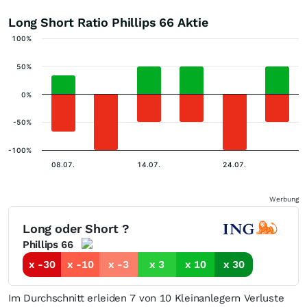
Long Short Ratio Phillips 66 Aktie
100%
50%
0%
-50%
-100%
08.07.
14.07.
24.07.
Werbung
Long oder Short ?
Phillips 66
x -30
x -10
x -3
x 3
x 10
x 30
Im Durchschnitt erleiden 7 von 10 Kleinanlegern Verluste