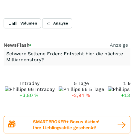
Volumen
Analyse
NewsFlash
Anzeige
Schwere Seltene Erden: Entsteht hier die nächste
Milliardenstory?
Intraday
5 Tage
1 M
+3,80
%
-2,94
%
+13,
SMARTBROKER+ Bonus Aktion!
🎁
Ihre Lieblingsaktie geschenkt!