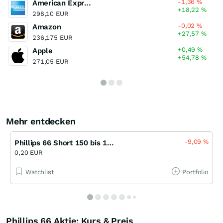
-1,36
%
American Express
+18,22
%
298,10 EUR
-0,02
%
Amazon
+27,57
%
236,175 EUR
+0,49
%
Apple
+54,78
%
271,05 EUR
Mehr entdecken
-9,09
%
Phillips 66 Short 150 bis 12/2026 (JPM)
0,20 EUR
Watchlist
Portfolio
Phillips 66 Aktie: Kurs & Preis