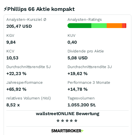
⚡Phillips 66 Aktie kompakt
Analysten-Kursziel Ø
Analysten-Ratings
205,47
USD
KGV
KUV
9,84
0,40
KCV
Dividende pro Aktie
10,53
5,08
USD
Durchschnittsrendite 5J
Durchschnittsrendite 3J
+22,23
%
+19,62
%
Jahresperformance
Performance 3 Monate
+65,92
%
+14,78
%
relatives Volumen (rVol)
Tagesvolumen
8,52
x
1.055.200 St.
wallstreetONLINE Bewertung
⭐
⭐
⭐
⭐
⭐