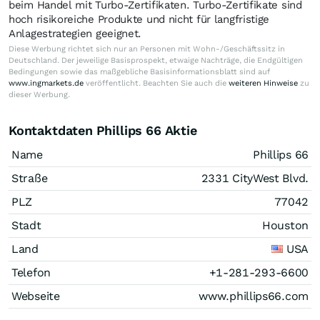
beim Handel mit Turbo-Zertifikaten. Turbo-Zertifikate sind
hoch risikoreiche Produkte und nicht für langfristige
Anlagestrategien geeignet.
Diese Werbung richtet sich nur an Personen mit Wohn-/Geschäftssitz in
Deutschland. Der jeweilige Basisprospekt, etwaige Nachträge, die Endgültigen
Bedingungen sowie das maßgebliche Basisinformationsblatt sind auf
www.ingmarkets.de
veröffentlicht. Beachten Sie auch die
weiteren Hinweise
zu
dieser Werbung.
Kontaktdaten Phillips 66 Aktie
Name
Phillips 66
Straße
2331 CityWest Blvd.
PLZ
77042
Stadt
Houston
Land
USA
Telefon
+1-281-293-6600
Webseite
www.phillips66.com