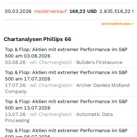
05.03.2026
05.03.2026
Insiderverkauf
168,22
USD
2.835.516,32
U
alle Insidertrades »
Chartanalysen Phillips 66
Top & Flop: Aktien mit extremer Performance im S&P
500 am 03.08.2026
03.08.26
· wO Chartvergleich ·
Builders Firstsource
Top & Flop: Aktien mit extremer Performance im S&P
500 am 17.07.2026
17.07.26
· wO Chartvergleich ·
Archer Daniels Midland
Company
Top & Flop: Aktien mit extremer Performance im S&P
500 am 13.07.2026
13.07.26
· wO Chartvergleich ·
Automatic Data
Processing
Top & Flop: Aktien mit extremer Performance im S&P
500 am 08.07.2026