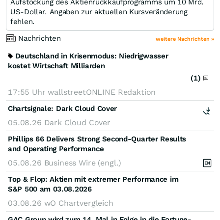
Aufstockung des Aktienrückkaufprogramms um 10 Mrd.
US-Dollar. Angaben zur aktuellen Kursveränderung
fehlen.
Nachrichten
weitere Nachrichten »
Deutschland in Krisenmodus: Niedrigwasser
kostet Wirtschaft Milliarden
(1)
17:55 Uhr
wallstreetONLINE Redaktion
Chartsignale:
Dark Cloud Cover
05.08.26
Dark Cloud Cover
Phillips 66 Delivers Strong Second-Quarter Results
and Operating Performance
05.08.26
Business Wire (engl.)
Top & Flop: Aktien mit extremer Performance im
S&P 500 am 03.08.2026
03.08.26
wO Chartvergleich
GAC Group wird zum 14. Mal in Folge in die Fortune-