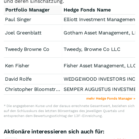
und deren Einschätzung.
Portfolio Manager
Hedge Fonds Name
Paul Singer
Elliott Investment Management 
Joel Greenblatt
Gotham Asset Management, LL
Tweedy Browne Co
Tweedy, Browne Co LLC
Ken Fisher
Fisher Asset Management, LLC
David Rolfe
WEDGEWOOD INVE
Christopher Bloomstran
SEMPER AUGUSTUS INVES
mehr Hedge Fonds Manager »
* Die angegebenen Kurse und der daraus errechnete Gesamtwert, beziehen sich
auf den Schlusskurs des letzten Börsentages des jeweiligen Quartals und
entsprechen dem Bewertungsstichtag der 13F-Einreichung.
Aktionäre interessieren sich auch für: