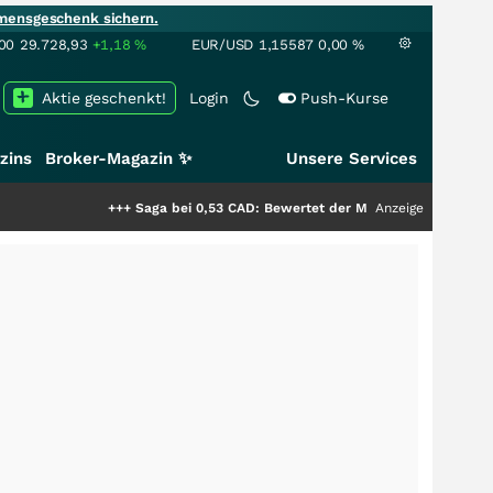
mensgeschenk sichern.
00
29.728,93
+1,18
%
EUR/USD
1,15587
0,00
%
Aktie geschenkt!
Login
Push-Kurse
zins
Broker-Magazin ✨
Unsere Services
+++
Saga bei 0,53 CAD: Bewertet der Markt noch immer nur die Hälf
Anzeige