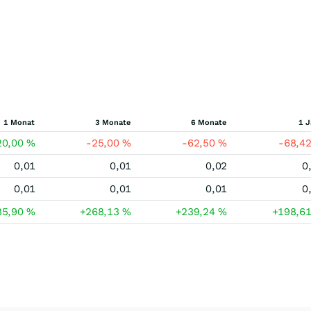
1 Monat
3 Monate
6 Monate
1 J
20,00
%
-25,00
%
-62,50
%
-68,4
0,01
0,01
0,02
0
0,01
0,01
0,01
0
85,90
%
+268,13
%
+239,24
%
+198,6