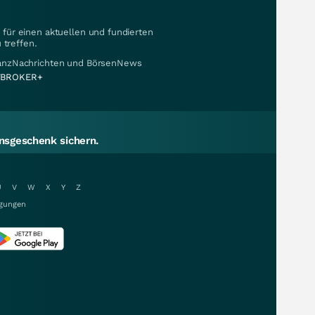
für einen aktuellen und fundierten
 treffen.
nanzNachrichten und BörsenNews
BROKER+
sgeschenk sichern.
U
V
W
X
Y
Z
gungen