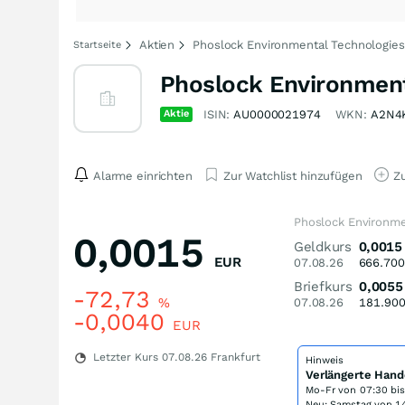
Aktien
Phoslock Environmental Technologies
Startseite
Phoslock Environment
Aktie
ISIN:
AU0000021974
WKN:
A2N4
Alarme einrichten
Zur Watchlist hinzufügen
Zu
Phoslock Environme
0,0015
Geldkurs
0,0015
EUR
07.08.26
666.700
Briefkurs
0,0055
-72,73
%
07.08.26
181.90
-0,0040
EUR
Letzter Kurs
07.08.26
Frankfurt
Hinweis
Verlängerte Hand
Mo-Fr von
07:30 bi
Neu: Samstag von 14