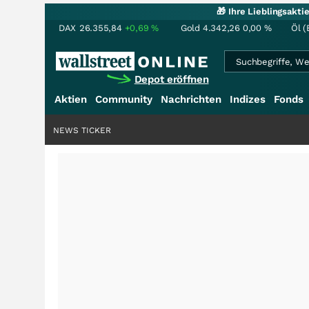
🎁 Ihre Lieblingsakt
DAX
26.355,84
+0,69
%
Gold
4.342,26
0,00
%
Öl (
Depot eröffnen
Aktien
Community
Nachrichten
Indizes
Fonds
NEWS TICKER