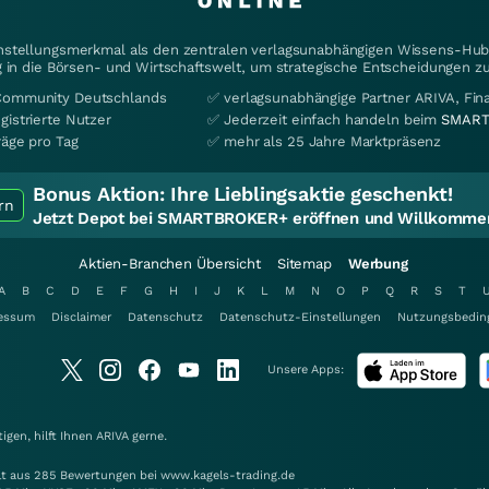
instellungsmerkmal als den zentralen verlagsunabhängigen Wissens-Hub 
 in die Börsen- und Wirtschaftswelt, um strategische Entscheidungen zu
Community Deutschlands
✅ verlagsunabhängige Partner ARIVA, Fi
gistrierte Nutzer
✅ Jederzeit einfach handeln beim
SMART
räge pro Tag
✅ mehr als 25 Jahre Marktpräsenz
Bonus Aktion:
Ihre Lieblingsaktie geschenkt!
rn
Jetzt Depot bei SMARTBROKER+ eröffnen und Willkommen
Aktien-Branchen Übersicht
Sitemap
Werbung
A
B
C
D
E
F
G
H
I
J
K
L
M
N
O
P
Q
R
S
T
essum
Disclaimer
Datenschutz
Datenschutz-Einstellungen
Nutzungsbedin
Unsere Apps:
gen, hilft Ihnen
ARIVA
gerne.
elt aus 285 Bewertungen bei www.kagels-trading.de