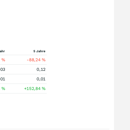
ahr
5 Jahre
2
%
-88,24
%
,03
0,12
,01
0,01
1
%
+152,84
%