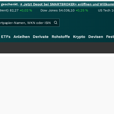
ie geschenkt.
→ Jetzt Depot bei SMARTBROKER+ eröffnen und Willkom
Brent)
82,27
+0,02
%
Dow Jones
54.036,10
+0,25
%
US Tech 1
ETFs
Anleihen
Derivate
Rohstoffe
Krypto
Devisen
Fest