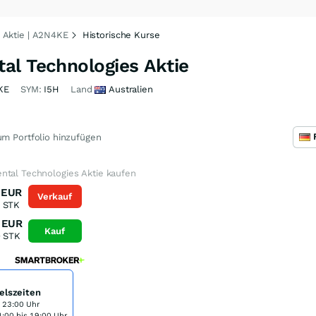
 Aktie | A2N4KE
Historische Kurse
al Technologies Aktie
KE
SYM:
I5H
Land
Australien
m Portfolio hinzufügen
ntal Technologies Aktie kaufen
EUR
Verkauf
STK
EUR
Kauf
0
STK
elszeiten
s 23:00 Uhr
:00 bis 19:00 Uhr