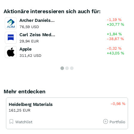
Aktionäre interessieren sich auch für:
-1,19
%
Archer Daniels Midland Company
+30,77
%
76,59 USD
+1,84
%
Carl Zeiss Meditec
-38,87
%
29,94 EUR
-0,32
%
Apple
+43,05
%
311,42 USD
Mehr entdecken
-0,98
%
Heidelberg Materials
161,25 EUR
Watchlist
Portfolio