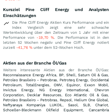
Kursziel Pine Cliff Energy und Analysten
Einschätzungen
Die Pine Cliff Energy Aktien Kurs Performance und ein
Index Vergleich zeigt eine sehr schwache
Wertentwicklung über den Zeitraum von 1 Jahr mit einer
Performance von
-19,70
%
. Die Performance ist in den
letzten 52 Wochen negativ und Pine Cliff Energy notiert
zurzeit
-41,76
%
unter dem 52-Wochen Hoch.
Aktien aus der Branche Öl/Gas
Weitere interesante Aktien aus der Branche Öl/Gas:
Reconnaissance Energy Africa
,
BP
,
Shell
,
Saturn Oil & Gas
,
Petroleo Brasileiro - Petrobras
,
Petroteq Energy
,
Occidental
Petroleum
,
TotalEnergies
,
OMV
,
Equinor
,
Exxon Mobil
,
Invictus Energy
,
NG Energy International
,
Chevron
Corporation
,
Decklar Resources
,
Eco Atlantic Oil & Gas
,
Petroleo Brasileiro - Petrobras
,
Repsol
,
Helium One Global
,
Neftyanaya Kompaniya LUKOIL
,
Sasol
,
SLB
,
Chariot
,
Schoeller-Bleckmann Oilfield Equipment
,
Cancambria