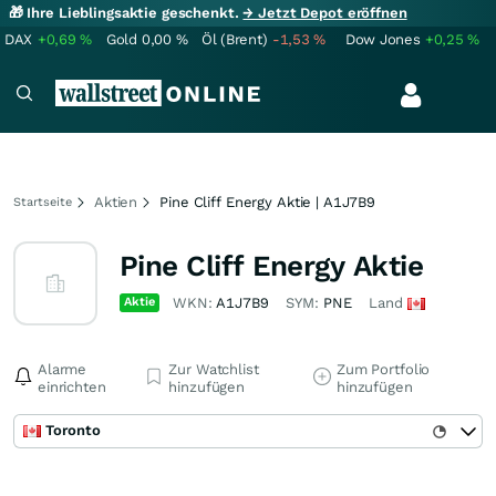
🎁 Ihre Lieblingsaktie geschenkt.
→ Jetzt Depot eröffnen
DAX
+0,69
%
Gold
0,00
%
Öl (Brent)
-1,53
%
Dow Jones
+0,25
%
Aktien
Pine Cliff Energy Aktie | A1J7B9
Startseite
Pine Cliff Energy Aktie
Aktie
WKN:
A1J7B9
SYM:
PNE
Land
Alarme
Zur Watchlist
Zum Portfolio
einrichten
hinzufügen
hinzufügen
Toronto