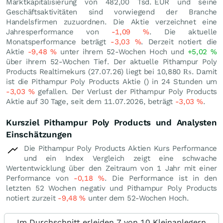
Marktkapitalisierung von 482,00 Tsd.
EUR
und seine
Geschäftsaktivitäten sind vorwiegend der Branche
Handelsfirmen zuzuordnen. Die Aktie verzeichnet eine
Jahresperformance von
-1,09
%
. Die aktuelle
Monatsperformance beträgt
-3,03
%
. Derzeit notiert die
Aktie
-9,48
%
unter ihrem 52-Wochen Hoch und
+5,02
%
über ihrem 52-Wochen Tief. Der aktuelle Pithampur Poly
Products Realtimekurs (
27.07.26
) liegt bei 10,880
₨
. Damit
ist die Pithampur Poly Products Aktie () in 24 Stunden um
-3,03
%
gefallen. Der Verlust der Pithampur Poly Products
Aktie auf 30 Tage, seit dem 11.07.2026, beträgt
-3,03
%
.
Kursziel Pithampur Poly Products und Analysten
Einschätzungen
Die Pithampur Poly Products Aktien Kurs Performance
und ein Index Vergleich zeigt eine schwache
Wertentwicklung über den Zeitraum von 1 Jahr mit einer
Performance von
-0,18
%
. Die Performance ist in den
letzten 52 Wochen negativ und Pithampur Poly Products
notiert zurzeit
-9,48
%
unter dem 52-Wochen Hoch.
Im Durchschnitt erleiden 7 von 10 Kleinanlegern