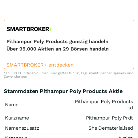
Pithampur Poly Products günstig handeln
Über 95.000 Aktien an 29 Börsen handeln
SMARTBROKER+ entdecken
*ab 500 EUR Ordervolumen über gettex für 0€, zzgl. marktüblicher Spreads und
Zuwendungen
Stammdaten Pithampur Poly Products Aktie
Pithampur Poly Products
Name
Ltd
Kurzname
Pithampur Poly Prdt
Namenszusatz
Shs Dematerialised