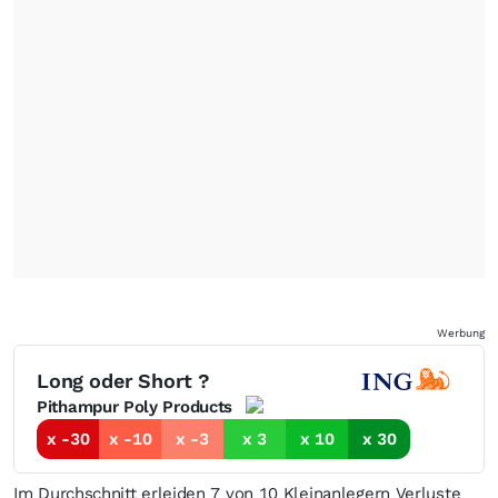
Werbung
Long oder Short ?
Pithampur Poly Products
x -30
x -10
x -3
x 3
x 10
x 30
Im Durchschnitt erleiden 7 von 10 Kleinanlegern Verluste