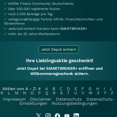
✅ Größte Finanz-Community Deutschlands
✅ über 550.000 registrierte Nutzer
✅ rund 2.000 Beiträge pro Tag
✅ verlagsunabhängige Partner ARIVA, FinanzNachrichten und
BörsenNews
✅ Jederzeit einfach handeln beim
SMARTBROKER+
✅ mehr als 25 Jahre Marktpräsenz
Jetzt Depot sichern
Ihre Lieblingsaktie geschenkt!
Jetzt Depot bei SMARTBROKER+ eröffnen und
Willkommensgeschenk sichern.
Aktien von A - Z:
#
A
B
C
D
E
F
G
H
I
J
K
L
M
N
O
P
Q
R
S
T
U
V
W
X
Y
Z
Impressum
Disclaimer
Datenschutz
Datenschutz-
Einstellungen
Nutzungsbedingungen