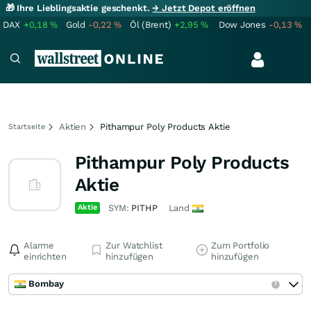
🎁 Ihre Lieblingsaktie geschenkt.
→ Jetzt Depot eröffnen
DAX
+0,18
%
Gold
-0,22
%
Öl (Brent)
+2,95
%
Dow Jones
-0,13
%
Aktien
Pithampur Poly Products Aktie
Startseite
Pithampur Poly Products
Aktie
Aktie
SYM:
PITHP
Land
Alarme
Zur Watchlist
Zum Portfolio
einrichten
hinzufügen
hinzufügen
Bombay