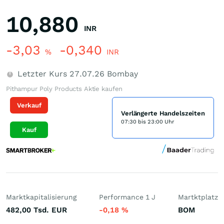
10,880
INR
-3,03
-0,340
%
INR
Letzter Kurs
27.07.26
Bombay
Pithampur Poly Products Aktie kaufen
Verkauf
Verlängerte Handelszeiten
07:30 bis 23:00 Uhr
Kauf
Marktkapitalisierung
Performance 1 J
Martktplatz
482,00 Tsd.
EUR
-0,18
%
BOM