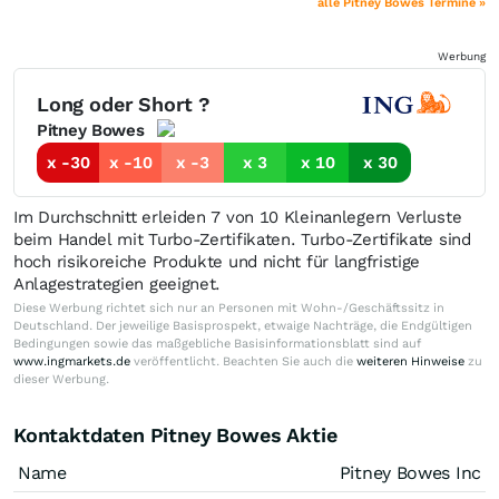
alle Pitney Bowes Termine »
Werbung
Long oder Short ?
Pitney Bowes
x -30
x -10
x -3
x 3
x 10
x 30
Im Durchschnitt erleiden 7 von 10 Kleinanlegern Verluste
beim Handel mit Turbo-Zertifikaten. Turbo-Zertifikate sind
hoch risikoreiche Produkte und nicht für langfristige
Anlagestrategien geeignet.
Diese Werbung richtet sich nur an Personen mit Wohn-/Geschäftssitz in
Deutschland. Der jeweilige Basisprospekt, etwaige Nachträge, die Endgültigen
Bedingungen sowie das maßgebliche Basisinformationsblatt sind auf
www.ingmarkets.de
veröffentlicht. Beachten Sie auch die
weiteren Hinweise
zu
dieser Werbung.
Kontaktdaten Pitney Bowes Aktie
Name
Pitney Bowes Inc