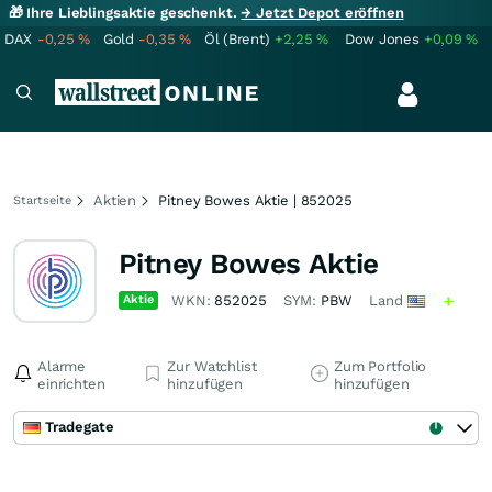
🎁 Ihre Lieblingsaktie geschenkt.
→ Jetzt Depot eröffnen
DAX
-0,25
%
Gold
-0,35
%
Öl (Brent)
+2,25
%
Dow Jones
+0,09
%
Aktien
Pitney Bowes Aktie | 852025
Startseite
Pitney Bowes Aktie
Aktie
WKN:
852025
SYM:
PBW
Land
Alarme
Zur Watchlist
Zum Portfolio
einrichten
hinzufügen
hinzufügen
Tradegate