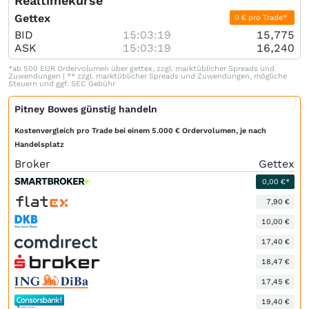
Realtimekurse
Gettex
0 € pro Trade*
BID
15:03:19
15,775
ASK
15:03:19
16,240
*ab 500 EUR Ordervolumen über gettex, zzgl. marktüblicher Spreads und
Zuwendungen | ** zzgl. marktüblicher Spreads und Zuwendungen, mögliche
Steuern und ggf. SEC Gebühr
Pitney Bowes günstig handeln
Kostenvergleich pro Trade bei einem 5.000 € Ordervolumen, je nach
Handelsplatz
Broker
Gettex
0,00 €*
7,90 €
10,00 €
17,40 €
18,47 €
17,45 €
19,40 €