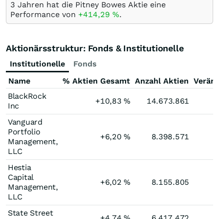
3 Jahren hat die Pitney Bowes Aktie eine
Performance von
+414,29
%
.
Aktionärsstruktur: Fonds & Institutionelle
Institutionelle
Fonds
Name
% Aktien Gesamt
Anzahl Aktien
Verän
BlackRock
+10,83
%
14.673.861
Inc
Vanguard
Portfolio
+6,20
%
8.398.571
Management,
LLC
Hestia
Capital
+6,02
%
8.155.805
Management,
LLC
State Street
+4,74
%
6.417.472