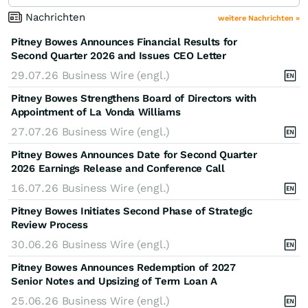
Nachrichten
weitere Nachrichten »
Pitney Bowes Announces Financial Results for
Second Quarter 2026 and Issues CEO Letter
29.07.26
Business Wire (engl.)
Pitney Bowes Strengthens Board of Directors with
Appointment of La Vonda Williams
27.07.26
Business Wire (engl.)
Pitney Bowes Announces Date for Second Quarter
2026 Earnings Release and Conference Call
16.07.26
Business Wire (engl.)
Pitney Bowes Initiates Second Phase of Strategic
Review Process
30.06.26
Business Wire (engl.)
Pitney Bowes Announces Redemption of 2027
Senior Notes and Upsizing of Term Loan A
25.06.26
Business Wire (engl.)