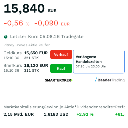
15,840
EUR
-0,56
-0,090
%
EUR
Letzter Kurs
05.08.26
Tradegate
Pitney Bowes Aktie kaufen
Geldkurs
15,650
EUR
Verkauf
Verlängerte
15:10:36
321
STK
Handelszeiten
Briefkurs
16,120
EUR
07:30 bis 23:00 Uhr
Kauf
15:10:36
311
STK
Marktkapitalisierung
Gewinn je Aktie
*
Dividendenrendite
*
Perfo
2,15 Mrd.
EUR
1,6183
USD
+2,92
%
+61,