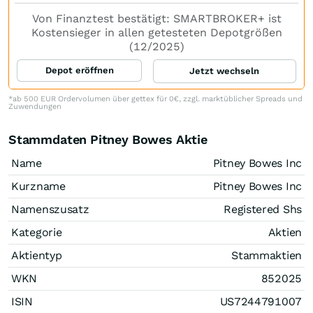
Von Finanztest bestätigt: SMARTBROKER+ ist
Kostensieger in allen getesteten Depotgrößen
(12/2025)
Depot eröffnen
Jetzt wechseln
*ab 500 EUR Ordervolumen über gettex für 0€, zzgl. marktüblicher Spreads und
Zuwendungen
Stammdaten Pitney Bowes Aktie
Name
Pitney Bowes Inc
Kurzname
Pitney Bowes Inc
Namenszusatz
Registered Shs
Kategorie
Aktien
Aktientyp
Stammaktien
WKN
852025
ISIN
US7244791007