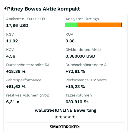
⚡Pitney Bowes Aktie kompakt
Analysten-Kursziel Ø
Analysten-Ratings
17,96
USD
KGV
KUV
11,02
0,88
KCV
Dividende pro Aktie
4,56
0,380000
USD
Durchschnittsrendite 5J
Durchschnittsrendite 3J
+18,39
%
+72,61
%
Jahresperformance
Performance 3 Monate
+61,63
%
+19,23
%
relatives Volumen (rVol)
Tagesvolumen
6,31
x
630.916 St.
wallstreetONLINE Bewertung
⭐
⭐
⭐
⭐
⭐