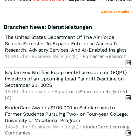
alle Insidertrades »
Branchen News: Dienstleistungen
The United States Department Of The Air Force
Selects Forrester To Expand Enterprise Access To
Research, Advisory Services, And AI-Enabled Insights
15:00 Uhr · Business Wire (engl.) ·
Forrester Research
Kaplan Fox Notifies EquipmentShare.Com Inc (EQPT)
Investors of an Upcoming Lead Plaintiff Deadline on
September 21, 2026
15:00 Uhr · newsfile ·
EquipmentShare.com Registred
(A)
KinderCare Awards $100,000 in Scholarships to
Former Students Pursuing Two- or Four-year College,
University or Vocational Program
14:45 Uhr · Business Wire (engl.) ·
KinderCare Learning
Companies