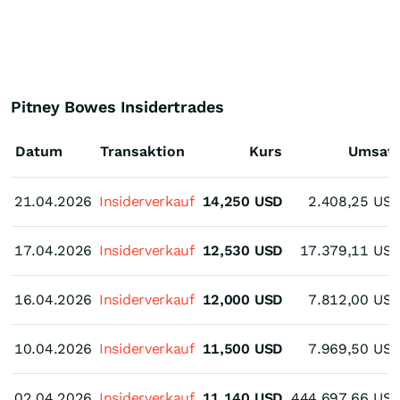
Pitney Bowes Insidertrades
Datum
Transaktion
Kurs
Umsat
21.04.2026
21.04.2026
Insiderverkauf
14,250
USD
2.408,25
US
17.04.2026
17.04.2026
Insiderverkauf
12,530
USD
17.379,11
US
16.04.2026
16.04.2026
Insiderverkauf
12,000
USD
7.812,00
US
10.04.2026
10.04.2026
Insiderverkauf
11,500
USD
7.969,50
US
02.04.2026
02.04.2026
Insiderverkauf
11,140
USD
444.697,66
US