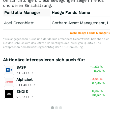
Umschichtungen. Diese Bewegungen zeigen Trends
und deren Einschätzung.
Portfolio Manager
Hedge Fonds Name
Joel Greenblatt
Gotham Asset Management, LL
mehr Hedge Fonds Manager »
* Die angegebenen Kurse und der daraus errechnete Gesamtwert, beziehen sich
auf den Schlusskurs des letzten Börsentages des jeweiligen Quartals und
entsprechen dem Bewertungsstichtag der 13F-Einreichung.
Aktionäre interessieren sich auch für:
+1,03
%
BASF
+19,25
%
51,24 EUR
-0,84
%
Alphabet
+87,05
%
311,45 EUR
+0,34
%
ENGIE
+38,62
%
26,67 EUR