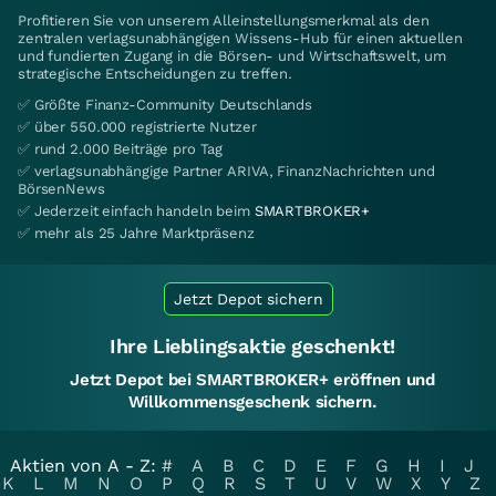
Profitieren Sie von unserem Alleinstellungsmerkmal als den
zentralen verlagsunabhängigen Wissens-Hub für einen aktuellen
und fundierten Zugang in die Börsen- und Wirtschaftswelt, um
strategische Entscheidungen zu treffen.
✅ Größte Finanz-Community Deutschlands
✅ über 550.000 registrierte Nutzer
✅ rund 2.000 Beiträge pro Tag
✅ verlagsunabhängige Partner ARIVA, FinanzNachrichten und
BörsenNews
✅ Jederzeit einfach handeln beim
SMARTBROKER+
✅ mehr als 25 Jahre Marktpräsenz
Jetzt Depot sichern
Ihre Lieblingsaktie geschenkt!
Jetzt Depot bei SMARTBROKER+ eröffnen und
Willkommensgeschenk sichern.
Aktien von A - Z:
#
A
B
C
D
E
F
G
H
I
J
K
L
M
N
O
P
Q
R
S
T
U
V
W
X
Y
Z