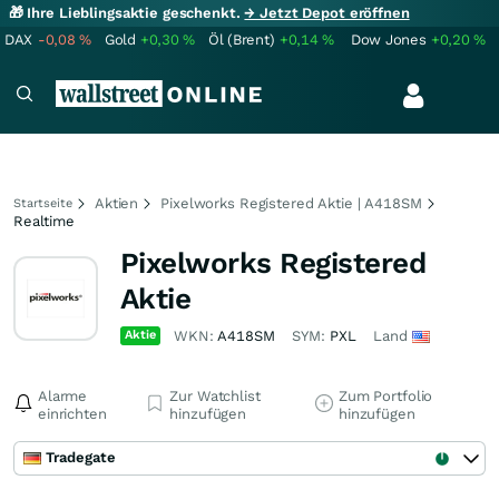
🎁 Ihre Lieblingsaktie geschenkt.
→ Jetzt Depot eröffnen
DAX
-0,08
%
Gold
+0,30
%
Öl (Brent)
+0,14
%
Dow Jones
+0,20
%
Aktien
Pixelworks Registered Aktie | A418SM
Startseite
Realtime
Pixelworks Registered
Aktie
Aktie
WKN:
A418SM
SYM:
PXL
Land
Alarme
Zur Watchlist
Zum Portfolio
einrichten
hinzufügen
hinzufügen
Tradegate