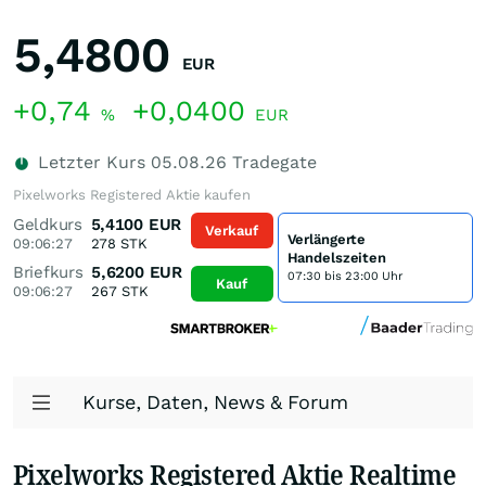
5,4800
EUR
+0,74
+0,0400
%
EUR
Letzter Kurs
05.08.26
Tradegate
Pixelworks Registered Aktie kaufen
Geldkurs
5,4100
EUR
Verkauf
Verlängerte
09:06:27
278
STK
Handelszeiten
Briefkurs
5,6200
EUR
07:30 bis 23:00 Uhr
Kauf
09:06:27
267
STK
Kurse, Daten, News & Forum
Pixelworks Registered Aktie Realtime