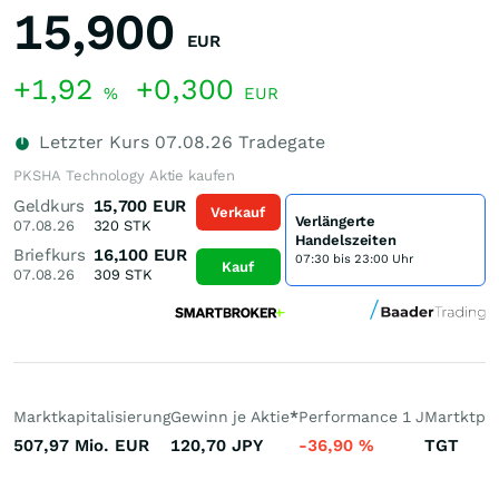
15,900
EUR
+1,92
+0,300
%
EUR
Letzter Kurs
07.08.26
Tradegate
PKSHA Technology Aktie kaufen
Geldkurs
15,700
EUR
Verkauf
Verlängerte
07.08.26
320
STK
Handelszeiten
Briefkurs
16,100
EUR
07:30 bis 23:00 Uhr
Kauf
07.08.26
309
STK
Marktkapitalisierung
Gewinn je Aktie
*
Performance 1 J
Martktpla
507,97 Mio.
EUR
120,70
JPY
-36,90
%
TGT