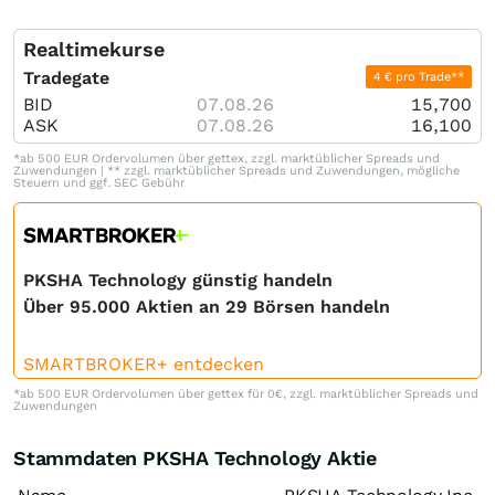
Realtimekurse
Tradegate
4 € pro Trade**
BID
07.08.26
15,700
ASK
07.08.26
16,100
*ab 500 EUR Ordervolumen über gettex, zzgl. marktüblicher Spreads und
Zuwendungen | ** zzgl. marktüblicher Spreads und Zuwendungen, mögliche
Steuern und ggf. SEC Gebühr
PKSHA Technology günstig handeln
Über 95.000 Aktien an 29 Börsen handeln
SMARTBROKER+ entdecken
*ab 500 EUR Ordervolumen über gettex für 0€, zzgl. marktüblicher Spreads und
Zuwendungen
Stammdaten PKSHA Technology Aktie