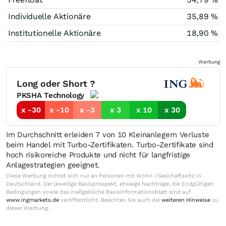
Individuelle Aktionäre
35,89 %
Institutionelle Aktionäre
18,90 %
Werbung
Long oder Short ?
PKSHA Technology
x -30
x -10
x -3
x 3
x 10
x 30
Im Durchschnitt erleiden 7 von 10 Kleinanlegern Verluste
beim Handel mit Turbo-Zertifikaten. Turbo-Zertifikate sind
hoch risikoreiche Produkte und nicht für langfristige
Anlagestrategien geeignet.
Diese Werbung richtet sich nur an Personen mit Wohn-/Geschäftssitz in
Deutschland. Der jeweilige Basisprospekt, etwaige Nachträge, die Endgültigen
Bedingungen sowie das maßgebliche Basisinformationsblatt sind auf
www.ingmarkets.de
veröffentlicht. Beachten Sie auch die
weiteren Hinweise
zu
dieser Werbung.