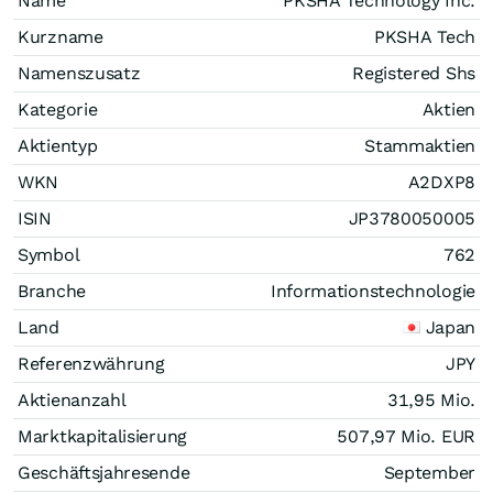
Name
PKSHA Technology Inc.
Kurzname
PKSHA Tech
Namenszusatz
Registered Shs
Kategorie
Aktien
Aktientyp
Stammaktien
WKN
A2DXP8
ISIN
JP3780050005
Symbol
762
Branche
Informationstechnologie
Land
Japan
Referenzwährung
JPY
Aktienanzahl
31,95 Mio.
Marktkapitalisierung
507,97 Mio.
EUR
Geschäftsjahresende
September