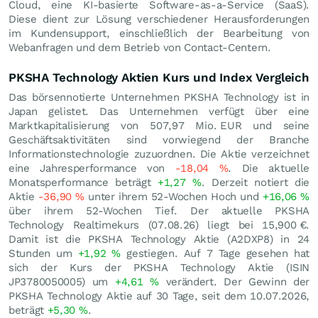
Cloud, eine KI-basierte Software-as-a-Service (SaaS).
Diese dient zur Lösung verschiedener Herausforderungen
im Kundensupport, einschließlich der Bearbeitung von
Webanfragen und dem Betrieb von Contact-Centern.
PKSHA Technology Aktien Kurs und Index Vergleich
Das börsennotierte Unternehmen PKSHA Technology ist in
Japan gelistet. Das Unternehmen verfügt über eine
Marktkapitalisierung von 507,97 Mio.
EUR
und seine
Geschäftsaktivitäten sind vorwiegend der Branche
Informationstechnologie zuzuordnen. Die Aktie verzeichnet
eine Jahresperformance von
-18,04
%
. Die aktuelle
Monatsperformance beträgt
+1,27
%
. Derzeit notiert die
Aktie
-36,90
%
unter ihrem 52-Wochen Hoch und
+16,06
%
über ihrem 52-Wochen Tief. Der aktuelle PKSHA
Technology Realtimekurs (
07.08.26
) liegt bei 15,900
€
.
Damit ist die PKSHA Technology Aktie (A2DXP8) in 24
Stunden um
+1,92
%
gestiegen. Auf 7 Tage gesehen hat
sich der Kurs der PKSHA Technology Aktie (ISIN
JP3780050005) um
+4,61
%
verändert. Der Gewinn der
PKSHA Technology Aktie auf 30 Tage, seit dem 10.07.2026,
beträgt
+5,30
%
.