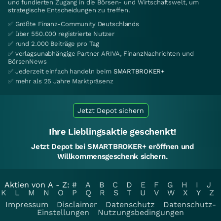
und fundierten Zugang in die Börsen- und Wirtschaftswelt, um
strategische Entscheidungen zu treffen.
✅ Größte Finanz-Community Deutschlands
✅ über 550.000 registrierte Nutzer
✅ rund 2.000 Beiträge pro Tag
✅ verlagsunabhängige Partner ARIVA, FinanzNachrichten und
BörsenNews
✅ Jederzeit einfach handeln beim
SMARTBROKER+
✅ mehr als 25 Jahre Marktpräsenz
Jetzt Depot sichern
Ihre Lieblingsaktie geschenkt!
Jetzt Depot bei SMARTBROKER+ eröffnen und
Willkommensgeschenk sichern.
Aktien von A - Z:
#
A
B
C
D
E
F
G
H
I
J
K
L
M
N
O
P
Q
R
S
T
U
V
W
X
Y
Z
Impressum
Disclaimer
Datenschutz
Datenschutz-
Einstellungen
Nutzungsbedingungen