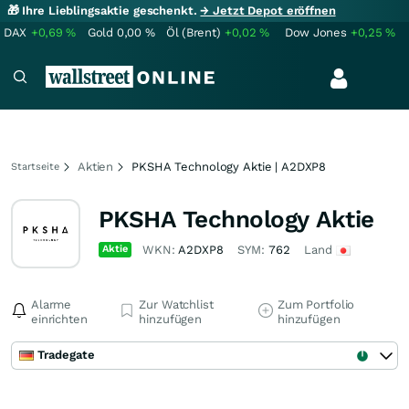
🎁 Ihre Lieblingsaktie geschenkt.
→ Jetzt Depot eröffnen
DAX
+0,69
%
Gold
0,00
%
Öl (Brent)
+0,02
%
Dow Jones
+0,25
%
Aktien
PKSHA Technology Aktie | A2DXP8
Startseite
PKSHA Technology Aktie
Aktie
WKN:
A2DXP8
SYM:
762
Land
Alarme
Zur Watchlist
Zum Portfolio
einrichten
hinzufügen
hinzufügen
Tradegate