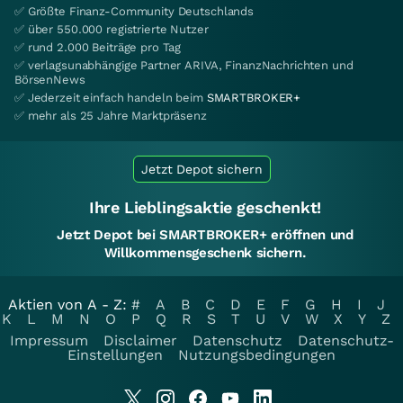
✅ Größte Finanz-Community Deutschlands
✅ über 550.000 registrierte Nutzer
✅ rund 2.000 Beiträge pro Tag
✅ verlagsunabhängige Partner ARIVA, FinanzNachrichten und
BörsenNews
✅ Jederzeit einfach handeln beim
SMARTBROKER+
✅ mehr als 25 Jahre Marktpräsenz
Jetzt Depot sichern
Ihre Lieblingsaktie geschenkt!
Jetzt Depot bei SMARTBROKER+ eröffnen und
Willkommensgeschenk sichern.
Aktien von A - Z:
#
A
B
C
D
E
F
G
H
I
J
K
L
M
N
O
P
Q
R
S
T
U
V
W
X
Y
Z
Impressum
Disclaimer
Datenschutz
Datenschutz-
Einstellungen
Nutzungsbedingungen