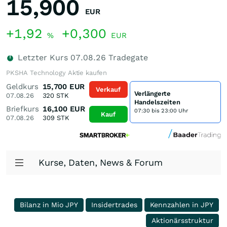
15,900
EUR
+1,92
+0,300
%
EUR
Letzter Kurs
07.08.26
Tradegate
PKSHA Technology Aktie kaufen
Geldkurs
15,700
EUR
Verkauf
Verlängerte
07.08.26
320
STK
Handelszeiten
Briefkurs
16,100
EUR
07:30 bis 23:00 Uhr
Kauf
07.08.26
309
STK
Kurse, Daten, News & Forum
Bilanz in Mio JPY
Insidertrades
Kennzahlen in JPY
Aktionärsstruktur