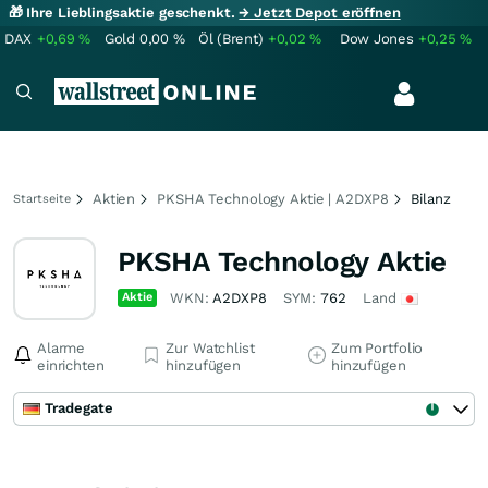
🎁 Ihre Lieblingsaktie geschenkt.
→ Jetzt Depot eröffnen
DAX
+0,69
%
Gold
0,00
%
Öl (Brent)
+0,02
%
Dow Jones
+0,25
%
Aktien
PKSHA Technology Aktie | A2DXP8
Bilanz
Startseite
PKSHA Technology Aktie
Aktie
WKN:
A2DXP8
SYM:
762
Land
Alarme
Zur Watchlist
Zum Portfolio
einrichten
hinzufügen
hinzufügen
Tradegate