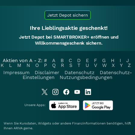
Jetzt Depot sichern
Ihre Lieblingsaktie geschenkt!
Jetzt Depot bei SMARTBROKER+ eröffnen und
Willkommensgeschenk sichern.
Aktien von A - Z:
#
A
B
C
D
E
F
G
H
I
J
K
L
M
N
O
P
Q
R
S
T
U
V
W
X
Y
Z
Impressum
Disclaimer
Datenschutz
Datenschutz-
Einstellungen
Nutzungsbedingungen
Unsere Apps:
Wenn Sie Kursdaten, Widgets oder andere Finanzinformationen benötigen, hilft
Ihnen
ARIVA
gerne.