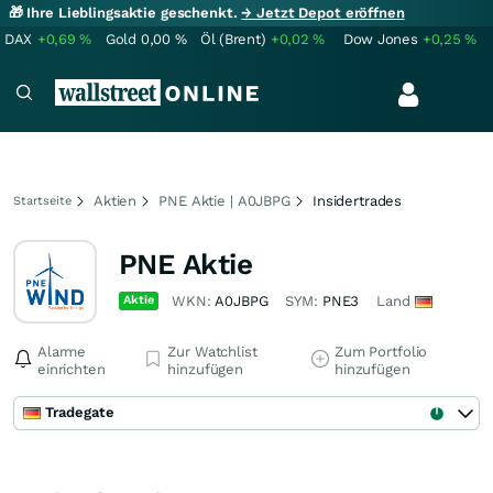
🎁 Ihre Lieblingsaktie geschenkt.
→ Jetzt Depot eröffnen
DAX
+0,69
%
Gold
0,00
%
Öl (Brent)
+0,02
%
Dow Jones
+0,25
%
Aktien
PNE Aktie | A0JBPG
Insidertrades
Startseite
PNE Aktie
Aktie
WKN:
A0JBPG
SYM:
PNE3
Land
Alarme
Zur Watchlist
Zum Portfolio
einrichten
hinzufügen
hinzufügen
Tradegate