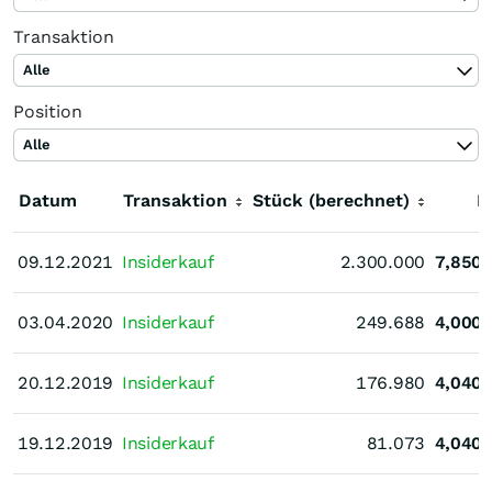
Transaktion
Alle
Position
Alle
Datum
Transaktion
Stück (berechnet)
K
09.12.2021
09.12.2021
Insiderkauf
2.300.000
7,850
03.04.2020
03.04.2020
Insiderkauf
249.688
4,000
20.12.2019
20.12.2019
Insiderkauf
176.980
4,040
19.12.2019
19.12.2019
Insiderkauf
81.073
4,040