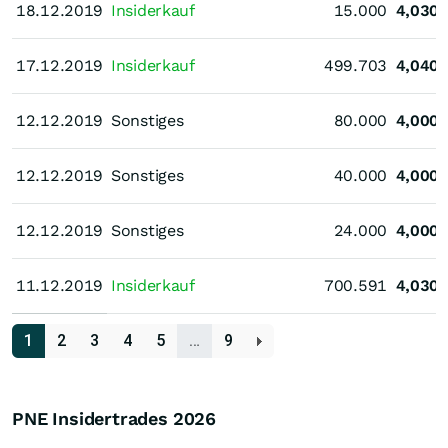
18.12.2019
18.12.2019
Insiderkauf
15.000
4,030
17.12.2019
17.12.2019
Insiderkauf
499.703
4,040
12.12.2019
12.12.2019
Sonstiges
80.000
4,000
12.12.2019
12.12.2019
Sonstiges
40.000
4,000
12.12.2019
12.12.2019
Sonstiges
24.000
4,000
11.12.2019
11.12.2019
Insiderkauf
700.591
4,030
1
2
3
4
5
…
9
PNE Insidertrades
2026