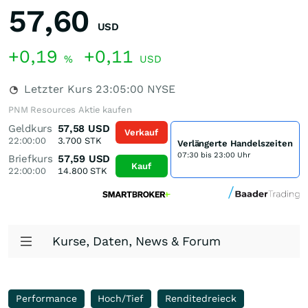
57,60
USD
+0,19
+0,11
%
USD
Letzter Kurs
23:05:00
NYSE
PNM Resources Aktie kaufen
Geldkurs
57,58
USD
Verkauf
22:00:00
3.700
STK
Verlängerte Handelszeiten
07:30 bis 23:00 Uhr
Briefkurs
57,59
USD
Kauf
22:00:00
14.800
STK
Kurse, Daten, News & Forum
Performance
Hoch/Tief
Renditedreieck