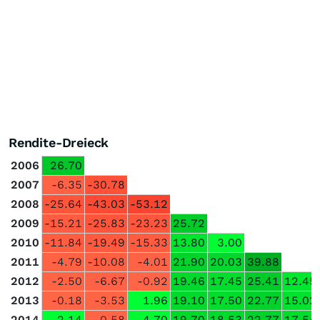
Rendite-Dreieck
2006
26.70
2007
-6.35
-30.78
2008
-25.64
-43.03
-53.12
2009
-15.21
-25.83
-23.23
25.72
2010
-11.84
-19.49
-15.33
13.80
3.00
2011
-4.79
-10.08
-4.01
21.90
20.03
39.88
2012
-2.50
-6.67
-0.92
19.46
17.45
25.41
12.45
2013
-0.18
-3.53
1.96
19.10
17.50
22.77
15.02
2014
2.14
-0.58
4.70
19.70
18.53
22.77
17.54