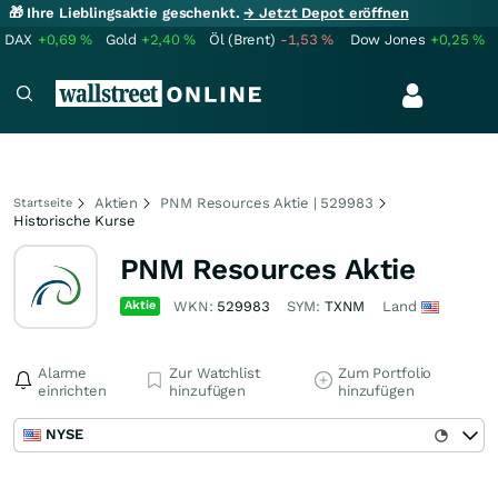
🎁 Ihre Lieblingsaktie geschenkt.
→ Jetzt Depot eröffnen
DAX
+0,69
%
Gold
+2,40
%
Öl (Brent)
-1,53
%
Dow Jones
+0,25
%
Aktien
PNM Resources Aktie | 529983
Startseite
Historische Kurse
PNM Resources Aktie
Aktie
WKN:
529983
SYM:
TXNM
Land
Alarme
Zur Watchlist
Zum Portfolio
einrichten
hinzufügen
hinzufügen
NYSE