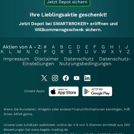
Jetzt Depot sichern
Ihre Lieblingsaktie geschenkt!
Jetzt Depot bei SMARTBROKER+ eröffnen und
Willkommensgeschenk sichern.
Aktien von A - Z:
#
A
B
C
D
E
F
G
H
I
J
K
L
M
N
O
P
Q
R
S
T
U
V
W
X
Y
Z
Impressum
Disclaimer
Datenschutz
Datenschutz-
Einstellungen
Nutzungsbedingungen
Unsere Apps:
Wenn Sie Kursdaten, Widgets oder andere Finanzinformationen benötigen, hilft
Ihnen
ARIVA
gerne.
Unsere User schätzen wallstreet-online.de: 4.8 von 5 Sternen ermittelt aus 285
Bewertungen bei www.kagels-trading.de