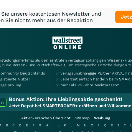
 Sie unsere kostenlosen Newsletter und
Jetz
n Sie nichts mehr aus der Redaktion
instellungsmerkmal als den zentralen verlagsunabhängigen Wissens-Hub 
 in die Börsen- und Wirtschaftswelt, um strategische Entscheidungen zu
Community Deutschlands
✅ verlagsunabhängige Partner ARIVA, Fi
gistrierte Nutzer
✅ Jederzeit einfach handeln beim
SMART
räge pro Tag
✅ mehr als 25 Jahre Marktpräsenz
Bonus Aktion:
Ihre Lieblingsaktie geschenkt!
rn
Jetzt Depot bei SMARTBROKER+ eröffnen und Willkommen
Aktien-Branchen Übersicht
Sitemap
Werbung
A
B
C
D
E
F
G
H
I
J
K
L
M
N
O
P
Q
R
S
T