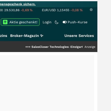
mensgeschenk sichern.
00
29.530,86
-0,69
%
EUR/USD
1,15455
-0,08
%
Aktie geschenkt!
Login
Push-Kurse
zins
Broker-Magazin ✨
Unsere Services
+++
SalesCloser Technologies: Einzigartige Leistung zieht die Top
Anzeige