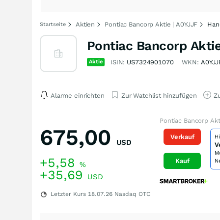
Aktien
Pontiac Bancorp Aktie | A0YJJF
Han
Startseite
Pontiac Bancorp Akti
Aktie
ISIN:
US7324901070
WKN:
A0YJJ
Alarme einrichten
Zur Watchlist hinzufügen
Zu
Pontiac Bancorp Akt
675,00
Verkauf
H
USD
V
M
+5,58
Kauf
N
%
+35,69
USD
Letzter Kurs
18.07.26
Nasdaq OTC