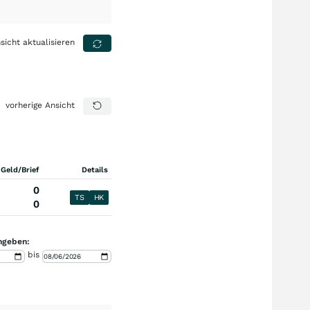
sicht aktualisieren
vorherige Ansicht
 Geld/Brief
Details
0
TS
HK
0
ngeben:
bis