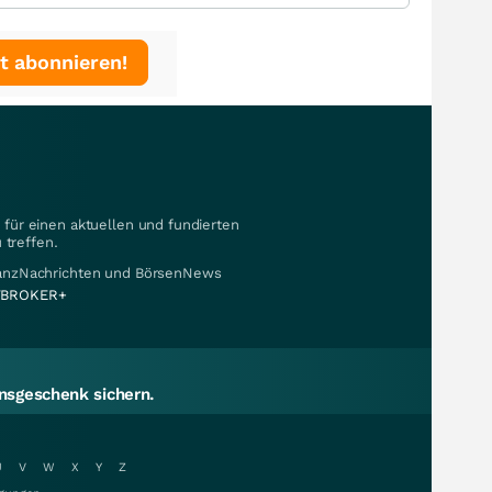
t abonnieren!
für einen aktuellen und fundierten
 treffen.
nanzNachrichten und BörsenNews
BROKER+
sgeschenk sichern.
U
V
W
X
Y
Z