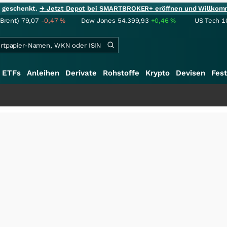
ie geschenkt.
→ Jetzt Depot bei SMARTBROKER+ eröffnen und Willkom
(Brent)
79,07
-0,47
%
Dow Jones
54.399,93
+0,46
%
US Tech 1
ETFs
Anleihen
Derivate
Rohstoffe
Krypto
Devisen
Fest