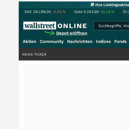
🎁 Ihre Lieblingsakt
DAX
26.199,00
-0,51
%
Gold
4.253,90
+0,16
%
Öl 
Depot eröffnen
Aktien
Community
Nachrichten
Indizes
Fonds
NEWS TICKER