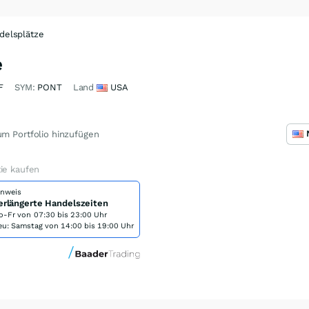
delsplätze
e
F
SYM:
PONT
Land
USA
m Portfolio hinzufügen
ie kaufen
inweis
erlängerte Handelszeiten
o-Fr von
07:30 bis 23:00 Uhr
eu: Samstag von 14:00 bis 19:00 Uhr