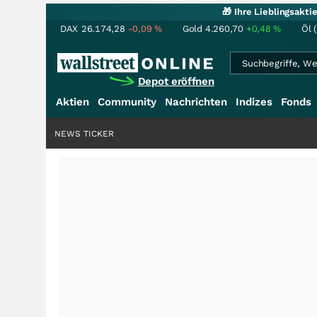
🎁 Ihre Lieblingsakt
DAX
26.174,28
-0,09
%
Gold
4.260,70
+0,48
%
Öl 
Depot eröffnen
Aktien
Community
Nachrichten
Indizes
Fonds
NEWS TICKER