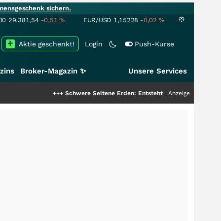
mensgeschenk sichern.
00
29.381,54
-0,51
%
EUR/USD
1,15228
-0,02
%
Aktie geschenkt!
Login
Push-Kurse
zins
Broker-Magazin ✨
Unsere Services
+++
Schwere Seltene Erden: Entsteht hier die nächste Milliarde
Anzeige