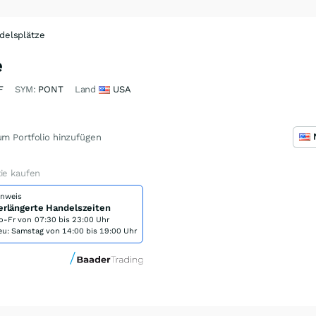
delsplätze
e
F
SYM:
PONT
Land
USA
m Portfolio hinzufügen
ie kaufen
inweis
erlängerte Handelszeiten
o-Fr von
07:30 bis 23:00 Uhr
eu: Samstag von 14:00 bis 19:00 Uhr