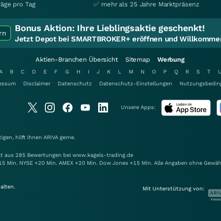
räge pro Tag
✅ mehr als 25 Jahre Marktpräsenz
Bonus Aktion:
Ihre Lieblingsaktie geschenkt!
rn
Jetzt Depot bei SMARTBROKER+ eröffnen und Willkommen
Aktien-Branchen Übersicht
Sitemap
Werbung
A
B
C
D
E
F
G
H
I
J
K
L
M
N
O
P
Q
R
S
T
essum
Disclaimer
Datenschutz
Datenschutz-Einstellungen
Nutzungsbedin
Unsere Apps:
gen, hilft Ihnen
ARIVA
gerne.
elt aus 285 Bewertungen bei www.kagels-trading.de
15 Min. NYSE +20 Min. AMEX +20 Min. Dow Jones +15 Min. Alle Angaben ohne Gewäh
alten.
Mit Unterstützung von: