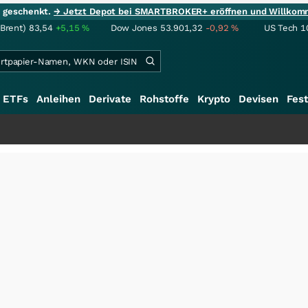
ie geschenkt.
→ Jetzt Depot bei SMARTBROKER+ eröffnen und Willkom
(Brent)
83,54
+5,15
%
Dow Jones
53.901,32
-0,92
%
US Tech 1
ETFs
Anleihen
Derivate
Rohstoffe
Krypto
Devisen
Fest