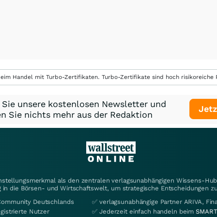
eim Handel mit Turbo-Zertifikaten. Turbo-Zertifikate sind hoch risikoreiche P
 Sie unsere kostenlosen Newsletter und
Jetz
n Sie nichts mehr aus der Redaktion
instellungsmerkmal als den zentralen verlagsunabhängigen Wissens-Hub 
 in die Börsen- und Wirtschaftswelt, um strategische Entscheidungen zu
Community Deutschlands
✅ verlagsunabhängige Partner ARIVA, Fi
gistrierte Nutzer
✅ Jederzeit einfach handeln beim
SMART