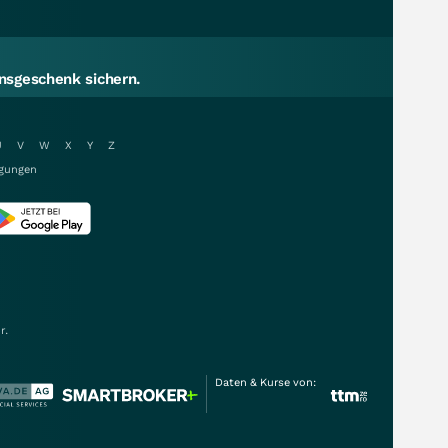
sgeschenk sichern.
U
V
W
X
Y
Z
gungen
r.
Daten & Kurse von: