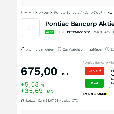
Aktien
Pontiac Bancorp Aktie | A0YJJF
Han
Startseite
Pontiac Bancorp Akti
Aktie
ISIN:
US7324901070
WKN:
A0YJJ
Alarme einrichten
Zur Watchlist hinzufügen
Zu
Pontiac Bancorp Akt
675,00
Verkauf
H
USD
V
M
+5,58
Kauf
N
%
+35,69
USD
Letzter Kurs
18.07.26
Nasdaq OTC