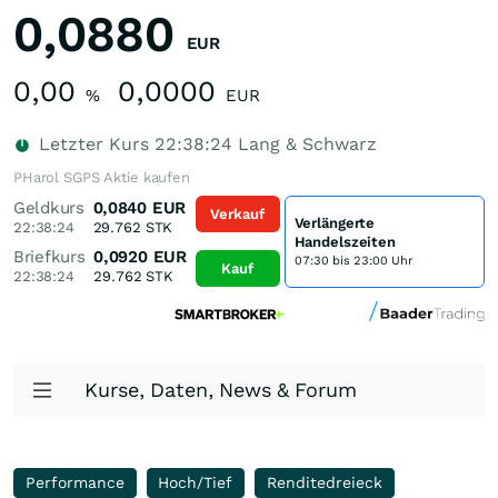
0,0880
EUR
0,00
0,0000
%
EUR
Letzter Kurs
22:38:24
Lang & Schwarz
PHarol SGPS Aktie kaufen
Geldkurs
0,0840
EUR
Verkauf
Verlängerte
22:38:24
29.762
STK
Handelszeiten
Briefkurs
0,0920
EUR
07:30 bis 23:00 Uhr
Kauf
22:38:24
29.762
STK
Kurse, Daten, News & Forum
Performance
Hoch/Tief
Renditedreieck