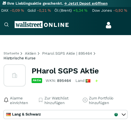
🎁 Ihre Lieblingsaktie geschenkt.
→ Jetzt Depot eröffnen
DAX
-0,09
%
Gold
-0,21
%
Öl (Brent)
+5,34
%
Dow Jones
-0,92
%
Aktien
PHarol SGPS Aktie | 895464
Startseite
Historische Kurse
PHarol SGPS Aktie
Aktie
WKN:
895464
Land
Alarme
Zur Watchlist
Zum Portfolio
einrichten
hinzufügen
hinzufügen
Lang & Schwarz