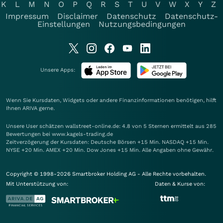
K
L
M
N
O
P
Q
R
S
T
U
V
W
X
Y
Z
Impressum
Disclaimer
Datenschutz
Datenschutz-
Einstellungen
Nutzungsbedingungen
Unsere Apps:
Wenn Sie Kursdaten, Widgets oder andere Finanzinformationen benötigen, hilft
Ihnen
ARIVA
gerne.
Unsere User schätzen wallstreet-online.de: 4.8 von 5 Sternen ermittelt aus 285
Bewertungen bei www.kagels-trading.de
Zeitverzögerung der Kursdaten: Deutsche Börsen +15 Min. NASDAQ +15 Min.
NYSE +20 Min. AMEX +20 Min. Dow Jones +15 Min. Alle Angaben ohne Gewähr.
Copyright © 1998-2026 Smartbroker Holding AG - Alle Rechte vorbehalten.
Mit Unterstützung von:
Daten & Kurse von: