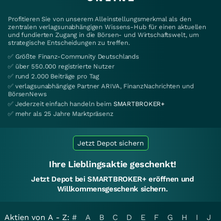
Profitieren Sie von unserem Alleinstellungsmerkmal als den
zentralen verlagsunabhängigen Wissens-Hub für einen aktuellen
und fundierten Zugang in die Börsen- und Wirtschaftswelt, um
strategische Entscheidungen zu treffen.
✅ Größte Finanz-Community Deutschlands
✅ über 550.000 registrierte Nutzer
✅ rund 2.000 Beiträge pro Tag
✅ verlagsunabhängige Partner ARIVA, FinanzNachrichten und
BörsenNews
✅ Jederzeit einfach handeln beim
SMARTBROKER+
✅ mehr als 25 Jahre Marktpräsenz
Jetzt Depot sichern
Ihre Lieblingsaktie geschenkt!
Jetzt Depot bei SMARTBROKER+ eröffnen und
Willkommensgeschenk sichern.
Aktien von A - Z:
#
A
B
C
D
E
F
G
H
I
J