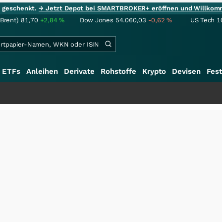
ie geschenkt.
→ Jetzt Depot bei SMARTBROKER+ eröffnen und Willkom
(Brent)
81,70
+2,84
%
Dow Jones
54.060,03
-0,62
%
US Tech 1
ETFs
Anleihen
Derivate
Rohstoffe
Krypto
Devisen
Fest
+