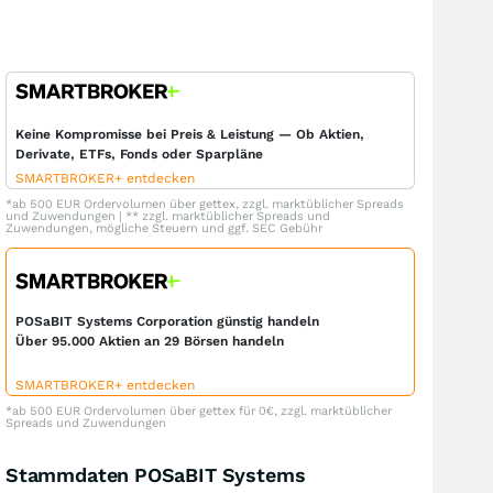
Keine Kompromisse bei Preis & Leistung — Ob Aktien,
Derivate, ETFs, Fonds oder Sparpläne
SMARTBROKER+ entdecken
*ab 500 EUR Ordervolumen über gettex, zzgl. marktüblicher Spreads
und Zuwendungen | ** zzgl. marktüblicher Spreads und
Zuwendungen, mögliche Steuern und ggf. SEC Gebühr
POSaBIT Systems Corporation günstig handeln
Über 95.000 Aktien an 29 Börsen handeln
SMARTBROKER+ entdecken
*ab 500 EUR Ordervolumen über gettex für 0€, zzgl. marktüblicher
Spreads und Zuwendungen
Stammdaten POSaBIT Systems