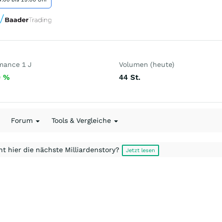
mance 1 J
Volumen (heute)
0
%
44
St.
Forum
Tools & Vergleiche
t hier die nächste Milliardenstory?
Jetzt lesen