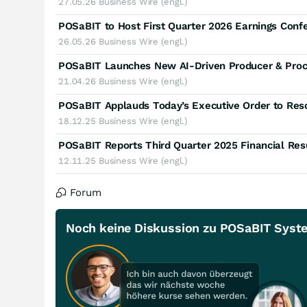
27.05.26
Business Wire (engl.)
POSaBIT to Host First Quarter 2026 Earnings Conf
26.05.26
Business Wire (engl.)
POSaBIT Launches New AI-Driven Producer & Proc
21.04.26
Business Wire (engl.)
18.12.25
Business Wire (engl.)
POSaBIT Reports Third Quarter 2025 Financial Res
12.11.25
Business Wire (engl.)
Forum
Noch keine Diskussion zu POSaBIT Syst