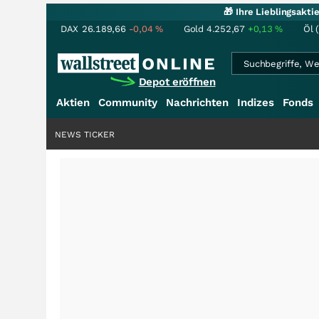
🎁 Ihre Lieblingsakt
DAX
26.189,66
-0,04
%
Gold
4.252,67
+0,13
%
Öl 
Depot eröffnen
Aktien
Community
Nachrichten
Indizes
Fonds
NEWS TICKER