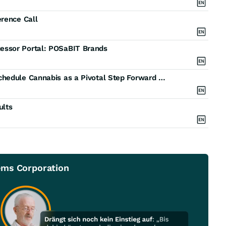
erence Call
essor Portal: POSaBIT Brands
POSaBIT Applauds Today’s Executive Order to Reschedule Cannabis as a Pivotal Step Forward for the Industry
ults
ems Corporation