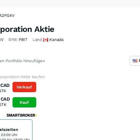
 A2PG4V
oration Aktie
4V
SYM:
PBIT
Land
Kanada
m Portfolio hinzufügen
rporation Aktie kaufen
CAD
Verkauf
STK
CAD
Kauf
STK
elszeiten
s 23:00 Uhr
:00 bis 19:00 Uhr