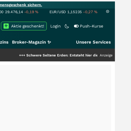
mensgeschenk sichern.
00
29.476,14
-0,19
%
EUR/USD
1,15235
-0,27
%
Aktie geschenkt!
Login
Push-Kurse
zins
Broker-Magazin ✨
Unsere Services
++
Schwere Seltene Erden: Entsteht hier die nächste Milliardenstory?
Anzeige
+++