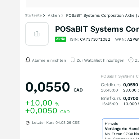
Aktien
POSaBIT Systems Corporation Aktie |
Startseite
POSaBIT Systems Corp
Aktie
ISIN:
CA7373071082
WKN:
A2PG
Alarme einrichten
Zur Watchlist hinzufügen
Zu
POSaBIT Systems Co
0,0550
Geldkurs
0,0550
CAD
16:45:00
23.000
Briefkurs
0,0700
+10,00
%
16:45:00
13.000
+0,0050
CAD
Letzter Kurs
04.08.26
CSE
Hinweis
Verlängerte Hand
Mo-Fr von
07:30 bi
Neu: Samstag von 14