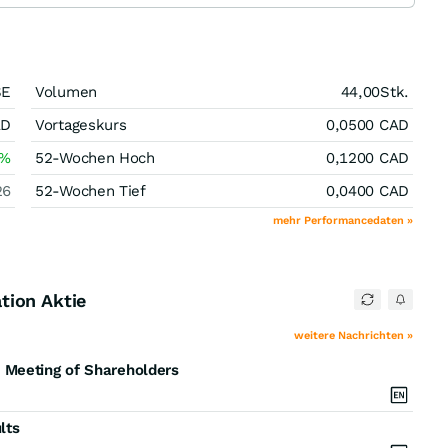
SE
Volumen
44,00
Stk.
AD
Vortageskurs
0,0500
CAD
%
52-Wochen Hoch
0,1200
CAD
26
52-Wochen Tief
0,0400
CAD
mehr Performancedaten »
tion Aktie
weitere Nachrichten »
 Meeting of Shareholders
lts