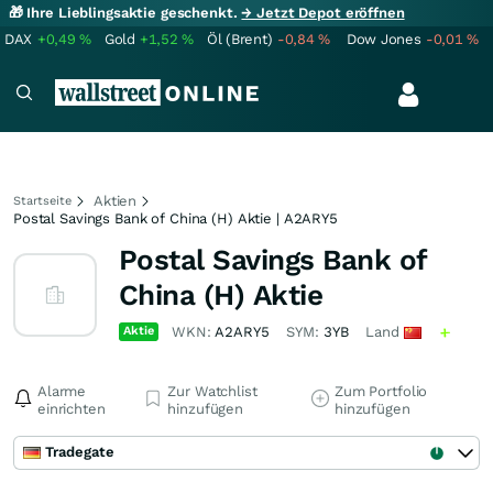
🎁 Ihre Lieblingsaktie geschenkt.
→ Jetzt Depot eröffnen
DAX
+0,49
%
Gold
+1,52
%
Öl (Brent)
-0,84
%
Dow Jones
-0,01
%
Aktien
Startseite
Postal Savings Bank of China (H) Aktie | A2ARY5
Postal Savings Bank of
China (H) Aktie
Aktie
WKN:
A2ARY5
SYM:
3YB
Land
Alarme
Zur Watchlist
Zum Portfolio
einrichten
hinzufügen
hinzufügen
Tradegate