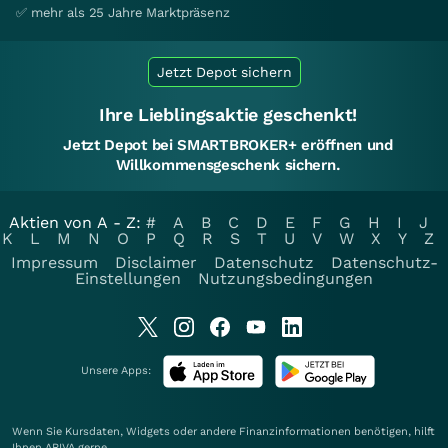
✅ mehr als 25 Jahre Marktpräsenz
Jetzt Depot sichern
Ihre Lieblingsaktie geschenkt!
Jetzt Depot bei SMARTBROKER+ eröffnen und
Willkommensgeschenk sichern.
Aktien von A - Z:
#
A
B
C
D
E
F
G
H
I
J
K
L
M
N
O
P
Q
R
S
T
U
V
W
X
Y
Z
Impressum
Disclaimer
Datenschutz
Datenschutz-
Einstellungen
Nutzungsbedingungen
Unsere Apps:
Wenn Sie Kursdaten, Widgets oder andere Finanzinformationen benötigen, hilft
Ihnen
ARIVA
gerne.