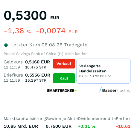
0,5300
EUR
-1,38
-0,0074
%
EUR
Letzter Kurs
06.08.26
Tradegate
Postal Savings Bank of China (H) Aktie kaufen
Geldkurs
0,5160
EUR
Verkauf
Verlängerte
11:11:59
16.475
STK
Handelszeiten
Briefkurs
0,5556
EUR
07:30 bis 23:00 Uhr
Kauf
11:11:59
15.297
STK
Marktkapitalisierung
Gewinn je Aktie
Dividendenrendite
Performa
10,65 Mrd.
EUR
0,7500
EUR
+0,31
%
-10,62