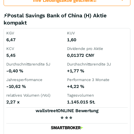
Ihre Lieblingsaktie geschenkt!
⚡Postal Savings Bank of China (H) Aktie
kompakt
KGV
KUV
6,47
1,60
KCV
Dividende pro Aktie
5,45
0,01372
CNY
Durchschnittsrendite 5J
Durchschnittsrendite 3J
-0,40
%
+1,77
%
Jahresperformance
Performance 3 Monate
-10,62
%
+4,22
%
relatives Volumen (rVol)
Tagesvolumen
2,27
x
1.145.015 St.
wallstreetONLINE Bewertung
⭐
⭐
⭐