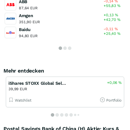
-0,14
%
ABB
+55,83
%
87,64 EUR
+0,13
%
Amgen
+42,70
%
351,90 EUR
-0,11
%
Baidu
+25,40
%
94,80 EUR
Mehr entdecken
+0,06
%
iShares STOXX Global Select Dividend 100 UCITS ETF (DE)
39,99 EUR
Watchlist
Portfolio
Postal Savings Bank of China (H) Aktie: Kurs &