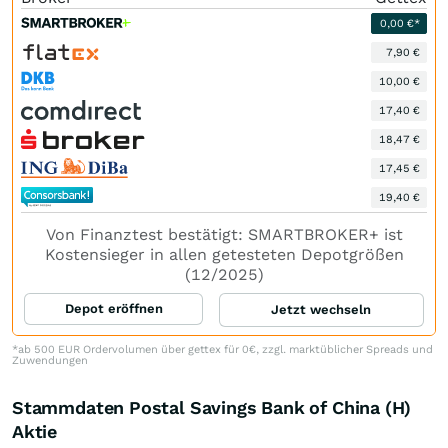
0,00 €*
7,90 €
10,00 €
17,40 €
18,47 €
17,45 €
19,40 €
Von Finanztest bestätigt: SMARTBROKER+ ist
Kostensieger in allen getesteten Depotgrößen
(12/2025)
Depot eröffnen
Jetzt wechseln
*ab 500 EUR Ordervolumen über gettex für 0€, zzgl. marktüblicher Spreads und
Zuwendungen
Stammdaten Postal Savings Bank of China (H)
Aktie