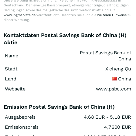
Diese Werbung richtet sich nur an Personen mit Wohn-/Geschäftssitz in
Deutschland. Der jeweilige Basisprospekt, etwaige Nachträge, die Endgültigen
Bedingungen sowie das maßgebliche Basisinformationsblatt sind auf
www.ingmarkets.de
veröffentlicht. Beachten Sie auch die
weiteren Hinweise
zu
dieser Werbung.
Kontaktdaten Postal Savings Bank of China (H)
Aktie
Postal Savings Bank of
Name
China
Stadt
Xicheng Qu
Land
China
Webseite
www.psbc.com
Emission Postal Savings Bank of China (H)
Ausgabepreis
4,68
EUR
- 5,18
EUR
Emissionspreis
4,7600
EUR