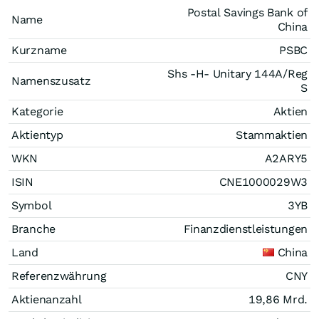
Postal Savings Bank of
Name
China
Kurzname
PSBC
Shs -H- Unitary 144A/Reg
Namenszusatz
S
Kategorie
Aktien
Aktientyp
Stammaktien
WKN
A2ARY5
ISIN
CNE1000029W3
Symbol
3YB
Branche
Finanzdienstleistungen
Land
China
Referenzwährung
CNY
Aktienanzahl
19,86 Mrd.