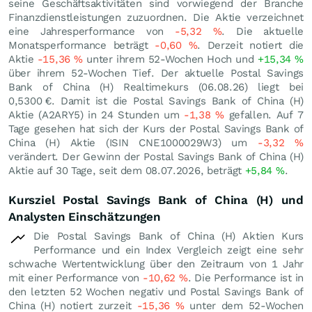
seine Geschäftsaktivitäten sind vorwiegend der Branche
Finanzdienstleistungen zuzuordnen. Die Aktie verzeichnet
eine Jahresperformance von
-5,32
%
. Die aktuelle
Monatsperformance beträgt
-0,60
%
. Derzeit notiert die
Aktie
-15,36
%
unter ihrem 52-Wochen Hoch und
+15,34
%
über ihrem 52-Wochen Tief. Der aktuelle Postal Savings
Bank of China (H) Realtimekurs (
06.08.26
) liegt bei
0,5300
€
. Damit ist die Postal Savings Bank of China (H)
Aktie (A2ARY5) in 24 Stunden um
-1,38
%
gefallen. Auf 7
Tage gesehen hat sich der Kurs der Postal Savings Bank of
China (H) Aktie (ISIN CNE1000029W3) um
-3,32
%
verändert. Der Gewinn der Postal Savings Bank of China (H)
Aktie auf 30 Tage, seit dem 08.07.2026, beträgt
+5,84
%
.
Kursziel Postal Savings Bank of China (H) und
Analysten Einschätzungen
Die Postal Savings Bank of China (H) Aktien Kurs
Performance und ein Index Vergleich zeigt eine sehr
schwache Wertentwicklung über den Zeitraum von 1 Jahr
mit einer Performance von
-10,62
%
. Die Performance ist in
den letzten 52 Wochen negativ und Postal Savings Bank of
China (H) notiert zurzeit
-15,36
%
unter dem 52-Wochen