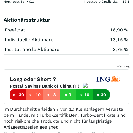
Northeast Bank
0,1
Investcorp Credit Management BDC
15,1
Aktionärsstruktur
Freefloat
16,90 %
Individuelle Aktionäre
13,15 %
Institutionelle Aktionäre
3,75 %
Werbung
Long oder Short ?
Postal Savings Bank of China (H)
x -30
x -10
x -3
x 3
x 10
x 30
Im Durchschnitt erleiden 7 von 10 Kleinanlegern Verluste
beim Handel mit Turbo-Zertifikaten. Turbo-Zertifikate sind
hoch risikoreiche Produkte und nicht für langfristige
Anlagestrategien geeignet.