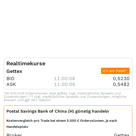
Realtimekurse
Gettex
0 € pro Trade*
BID
11:00:06
0,5230
ASK
11:00:06
0,5482
*ab 500 EUR Ordervolumen über gettex, zzgl. marktüblicher Spreads und
Zuwendungen | ** zzgl. marktüblicher Spreads und Zuwendungen, mögliche
Steuern und ggf. SEC Gebühr
Postal Savings Bank of China (H) günstig handeln
Kostenvergleich pro Trade bei einem 5.000 € Ordervolumen, je nach
Handelsplatz
Broker
Gettex