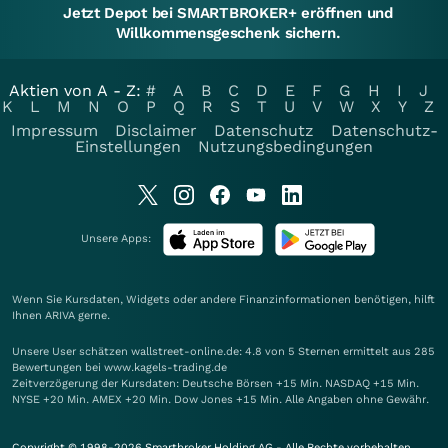
Jetzt Depot bei SMARTBROKER+ eröffnen und
Willkommensgeschenk sichern.
Aktien von A - Z:
#
A
B
C
D
E
F
G
H
I
J
K
L
M
N
O
P
Q
R
S
T
U
V
W
X
Y
Z
Impressum
Disclaimer
Datenschutz
Datenschutz-
Einstellungen
Nutzungsbedingungen
Unsere Apps:
Wenn Sie Kursdaten, Widgets oder andere Finanzinformationen benötigen, hilft
Ihnen
ARIVA
gerne.
Unsere User schätzen wallstreet-online.de: 4.8 von 5 Sternen ermittelt aus 285
Bewertungen bei www.kagels-trading.de
Zeitverzögerung der Kursdaten: Deutsche Börsen +15 Min. NASDAQ +15 Min.
NYSE +20 Min. AMEX +20 Min. Dow Jones +15 Min. Alle Angaben ohne Gewähr.
Copyright © 1998-2026 Smartbroker Holding AG - Alle Rechte vorbehalten.