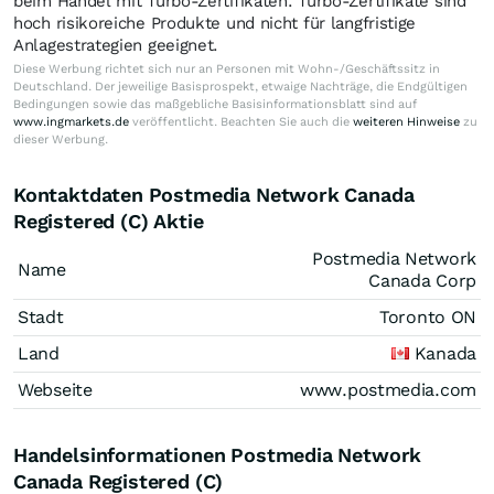
beim Handel mit Turbo-Zertifikaten. Turbo-Zertifikate sind
hoch risikoreiche Produkte und nicht für langfristige
Anlagestrategien geeignet.
Diese Werbung richtet sich nur an Personen mit Wohn-/Geschäftssitz in
Deutschland. Der jeweilige Basisprospekt, etwaige Nachträge, die Endgültigen
Bedingungen sowie das maßgebliche Basisinformationsblatt sind auf
www.ingmarkets.de
veröffentlicht. Beachten Sie auch die
weiteren Hinweise
zu
dieser Werbung.
Kontaktdaten Postmedia Network Canada
Registered (C) Aktie
Postmedia Network
Name
Canada Corp
Stadt
Toronto ON
Land
Kanada
Webseite
www.postmedia.com
Handelsinformationen Postmedia Network
Canada Registered (C)