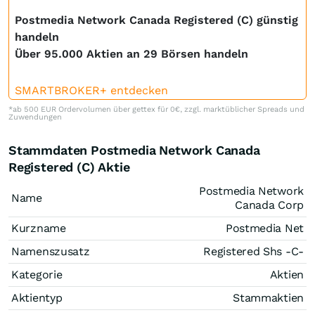
Postmedia Network Canada Registered (C) günstig
handeln
Über 95.000 Aktien an 29 Börsen handeln
SMARTBROKER+ entdecken
*ab 500 EUR Ordervolumen über gettex für 0€, zzgl. marktüblicher Spreads und
Zuwendungen
Stammdaten Postmedia Network Canada
Registered (C) Aktie
Postmedia Network
Name
Canada Corp
Kurzname
Postmedia Net
Namenszusatz
Registered Shs -C-
Kategorie
Aktien
Aktientyp
Stammaktien