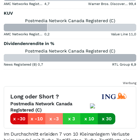
AMC Networks Registered (A)
4,7
Warner Bros. Discovery (A)
99,4
KUV
Postmedia Network Canada Registered (C)
AMC Networks Registered (A)
0,2
Value Line
11,0
Dividendenrendite in %
Postmedia Network Canada Registered (C)
News Registered (B)
0,7
RTL Group
6,9
Werbung
Long oder Short ?
Postmedia Network Canada
Registered (C)
x -30
x -10
x -3
x 3
x 10
x 30
Im Durchschnitt erleiden 7 von 10 Kleinanlegern Verluste