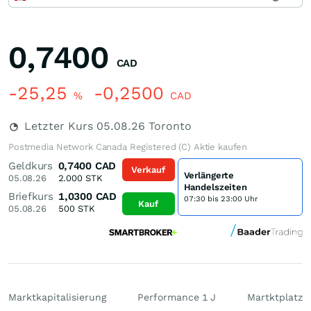
0,7400
CAD
-25,25
-0,2500
%
CAD
Letzter Kurs
05.08.26
Toronto
Postmedia Network Canada Registered (C) Aktie kaufen
Geldkurs
0,7400
CAD
Verkauf
Verlängerte
05.08.26
2.000
STK
Handelszeiten
Briefkurs
1,0300
CAD
07:30 bis 23:00 Uhr
Kauf
05.08.26
500
STK
Marktkapitalisierung
Performance 1 J
Martktplatz