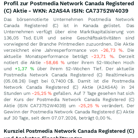
Profil zur Postmedia Network Canada Registered
(C) Aktie - WKN: A2AS4A ISIN: CA73752W4039
Das börsennotierte Unternehmen Postmedia Network
Canada Registered (C) ist in Kanada gelistet. Das
Unternehmen verfügt über eine Marktkapitalisierung von
136,05 Tsd.
EUR
und seine Geschäftsaktivitäten sind
vorwiegend der Branche Printmedien zuzuordnen. Die Aktie
verzeichnet eine Jahresperformance von
-26,73
%
. Die
aktuelle Monatsperformance beträgt
-23,71
%
. Derzeit
notiert die Aktie
-58,66
%
unter ihrem 52-Wochen Hoch
und
+1,37
%
über ihrem 52-Wochen Tief. Der aktuelle
Postmedia Network Canada Registered (C) Realtimekurs
(
05.08.26
) liegt bei 0,7400
C$
. Damit ist die Postmedia
Network Canada Registered (C) Aktie (A2AS4A) in 24
Stunden um
-25,25
%
gefallen. Auf 7 Tage gesehen hat sich
der Kurs der Postmedia Network Canada Registered (C)
Aktie (ISIN CA73752W4039) um
-25,25
%
verändert. Der
Gewinn der Postmedia Network Canada Registered (C) Aktie
auf 30 Tage, seit dem 07.07.2026, beträgt
0,00
%
.
Kursziel Postmedia Network Canada Registered (C)