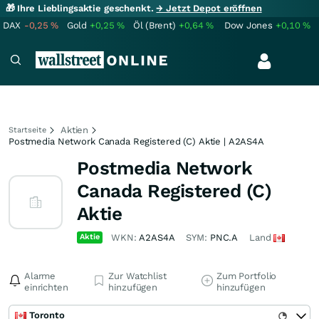
🎁 Ihre Lieblingsaktie geschenkt.
→ Jetzt Depot eröffnen
DAX
-0,25
%
Gold
+0,25
%
Öl (Brent)
+0,64
%
Dow Jones
+0,10
%
Aktien
Startseite
Postmedia Network Canada Registered (C) Aktie | A2AS4A
Postmedia Network
Canada Registered (C)
Aktie
Aktie
WKN:
A2AS4A
SYM:
PNC.A
Land
Alarme
Zur Watchlist
Zum Portfolio
einrichten
hinzufügen
hinzufügen
Toronto