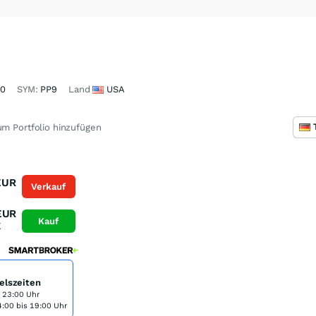
50
SYM:
PP9
Land
USA
m Portfolio hinzufügen
EUR
Verkauf
K
EUR
Kauf
K
elszeiten
s 23:00 Uhr
:00 bis 19:00 Uhr