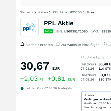
Aktien
PPL Aktie | 895250
Bilanz
Startseite
PPL Aktie
Aktie
ISIN:
US69351T1060
WKN:
8952
Alarme einrichten
Zur Watchlist hinzufügen
Zu
PPL Aktie kaufen
30,67
Geldkurs
30,48
EUR
07.08.26
110
ST
Briefkurs
30,87
+2,03
+0,61
%
EUR
07.08.26
110
ST
Letzter Kurs
07.08.26
Tradegate
Hinweis
Verlängerte Hand
Mo-Fr von
07:30 bi
Neu: Samstag von 14