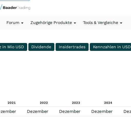
Forum
Zugehörige Produkte
Tools & Vergleiche
z in Mio USD
Dividende
Insidertrades
Kennzahlen in USD
2021
2022
2023
2024
ezember
Dezember
Dezember
Dezember
De