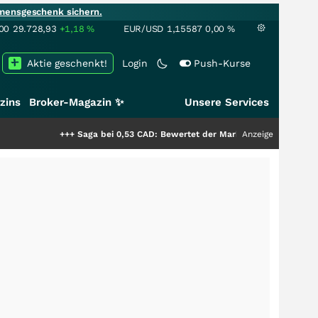
mensgeschenk sichern.
00
29.728,93
+1,18
%
EUR/USD
1,15587
0,00
%
Aktie geschenkt!
Login
Push-Kurse
zins
Broker-Magazin ✨
Unsere Services
+++
Saga bei 0,53 CAD: Bewertet der Markt noch immer nur die Hälfte d
Anzeige