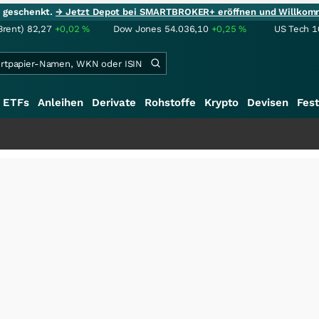
ie geschenkt.
→ Jetzt Depot bei SMARTBROKER+ eröffnen und Willkom
Brent)
82,27
+0,02
%
Dow Jones
54.036,10
+0,25
%
US Tech 1
ETFs
Anleihen
Derivate
Rohstoffe
Krypto
Devisen
Fest