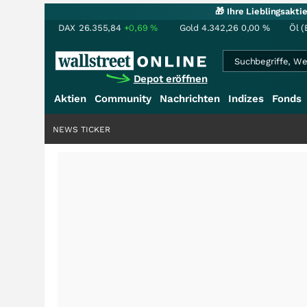
🎁 Ihre Lieblingsakt
DAX
26.355,84
+0,69
%
Gold
4.342,26
0,00
%
Öl (
Depot eröffnen
Aktien
Community
Nachrichten
Indizes
Fonds
NEWS TICKER