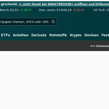
ie geschenkt.
→ Jetzt Depot bei SMARTBROKER+ eröffnen und Willkom
(Brent)
82,53
+3,88
%
Dow Jones
53.946,18
-0,83
%
US Tech 1
ETFs
Anleihen
Derivate
Rohstoffe
Krypto
Devisen
Fest
+++
Schwere Seltene Erde