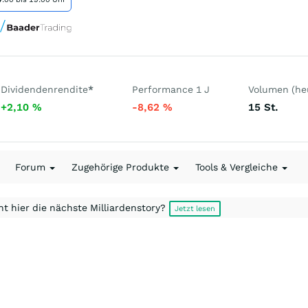
Dividendenrendite
*
Performance 1 J
Volumen (he
+2,10
%
-8,62
%
15
St.
Forum
Zugehörige Produkte
Tools & Vergleiche
t hier die nächste Milliardenstory?
Jetzt lesen