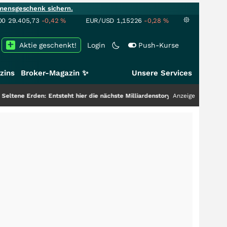
mensgeschenk sichern.
00
29.405,73
-0,42
%
EUR/USD
1,15226
-0,28
%
Aktie geschenkt!
Login
Push-Kurse
zins
Broker-Magazin ✨
Unsere Services
n: Entsteht hier die nächste Milliardenstory?
+++
Anzeige