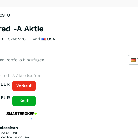
40STU
ed -A Aktie
TU
SYM:
V76
Land
USA
m Portfolio hinzufügen
tered -A Aktie kaufen
EUR
Verkauf
K
EUR
Kauf
K
elszeiten
s 23:00 Uhr
:00 bis 19:00 Uhr