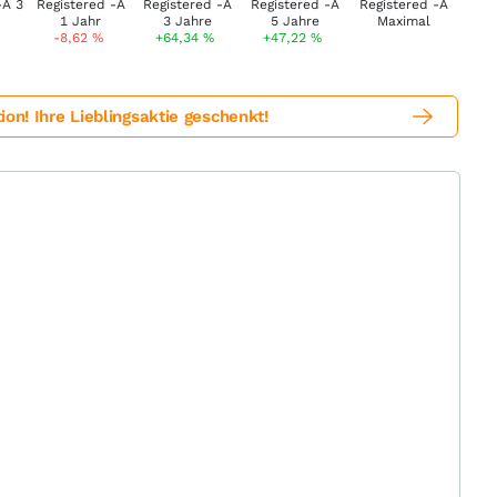
-8,62
%
+64,34
%
+47,22
%
! Ihre Lieblingsaktie geschenkt!