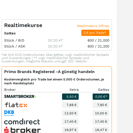
Realtimekurse
Realtimekurs öffnen
0 € pro Trade*
Gettex
Stück /
BID
20:20:47
600
/
21,000
Stück /
ASK
20:20:47
600
/
21,200
*ab 500 EUR Ordervolumen über gettex, zzgl. marktüblicher Spreads
und Zuwendungen | ** zzgl. marktüblicher Spreads und
Zuwendungen, mögliche Steuern und ggf. SEC Gebühr
Primo Brands Registered -A günstig handeln
Kostenvergleich pro Trade bei einem 5.000 € Ordervolumen, je
nach Handelsplatz
Broker
Xetra
Gettex
5,50 €
0,00 €*
7,88 €
7,90 €
12,50 €
10,00 €
17,40 €
17,40 €
18,97 €
18,47 €