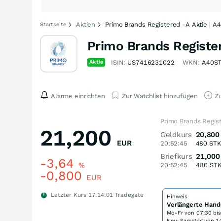
Aktien
Primo Brands Registered -A Aktie | A
Startseite
Primo Brands Register
Aktie
ISIN:
US7416231022
WKN:
A40S
Alarme einrichten
Zur Watchlist hinzufügen
Zu
Primo Brands Regis
21,200
Geldkurs
20,800
EUR
20:52:45
480
ST
Briefkurs
21,000
-3,64
%
20:52:45
480
ST
-0,800
EUR
Letzter Kurs
17:14:01
Tradegate
Hinweis
Verlängerte Hand
Mo-Fr von
07:30 bi
Neu: Samstag von 14