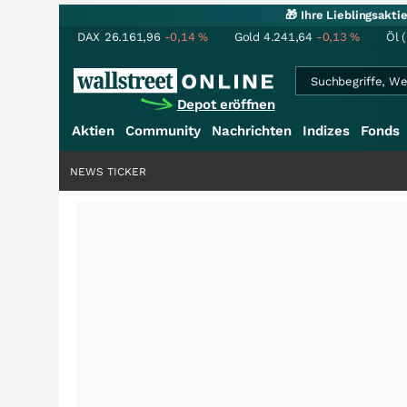
🎁 Ihre Lieblingsakt
DAX
26.161,96
-0,14
%
Gold
4.241,64
-0,13
%
Öl 
Depot eröffnen
Aktien
Community
Nachrichten
Indizes
Fonds
NEWS TICKER