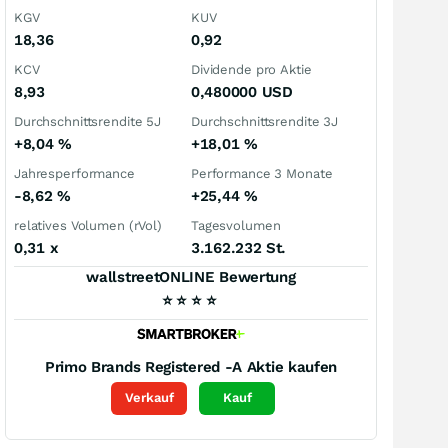
KGV
KUV
18,36
0,92
KCV
Dividende pro Aktie
8,93
0,480000
USD
Durchschnittsrendite 5J
Durchschnittsrendite 3J
+8,04
%
+18,01
%
Jahresperformance
Performance 3 Monate
-8,62
%
+25,44
%
relatives Volumen (rVol)
Tagesvolumen
0,31
x
3.162.232 St.
wallstreetONLINE Bewertung
⭐
⭐
⭐
⭐
Primo Brands Registered -A
Aktie kaufen
Verkauf
Kauf