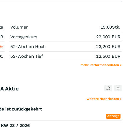
te
Volumen
15,00
Stk.
UR
Vortageskurs
22,000
EUR
%
52-Wochen Hoch
23,200
EUR
01
52-Wochen Tief
12,500
EUR
mehr Performancedaten »
A Aktie
weitere Nachrichten »
ie ist zurückgekehrt
Anzeige
) KW 23 / 2026