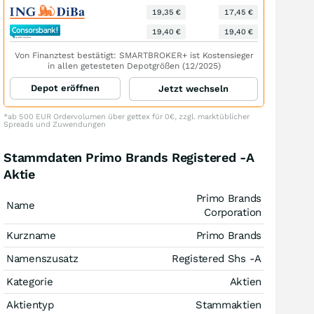
19,35 €
17,45 €
19,40 €
19,40 €
Von Finanztest bestätigt: SMARTBROKER+ ist Kostensieger
in allen getesteten Depotgrößen (12/2025)
Depot eröffnen
Jetzt wechseln
*ab 500 EUR Ordervolumen über gettex für 0€, zzgl. marktüblicher
Spreads und Zuwendungen
Stammdaten Primo Brands Registered -A
Aktie
Primo Brands
Name
Corporation
Kurzname
Primo Brands
Namenszusatz
Registered Shs -A
Kategorie
Aktien
Aktientyp
Stammaktien