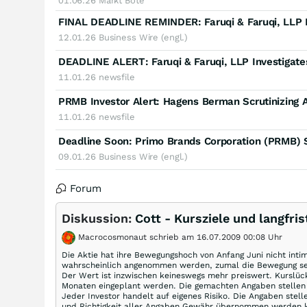
01.06.26
Markt Bote
12.01.26
Business Wire (engl.)
11.01.26
newsfile
11.01.26
newsfile
09.01.26
Business Wire (engl.)
Forum
Diskussion:
Cott - Kursziele und langfris
Macrocosmonaut schrieb am 16.07.2009 00:08 Uhr
Die Aktie hat ihre Bewegungshoch von Anfang Juni nicht inti
wahrscheinlich angenommen werden, zumal die Bewegung seit 
Der Wert ist inzwischen keineswegs mehr preiswert. Kurslü
Monaten eingeplant werden. Die gemachten Angaben stellen k
Jeder Investor handelt auf eigenes Risiko. Die Angaben stell
und Richtigkeit aller Angaben Gewähr übernommen werden k