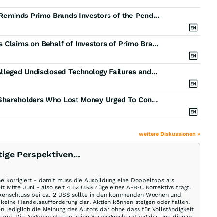
FINAL DEADLINE REMINDER: Faruqi & Faruqi, LLP Reminds Primo Brands Investors of the Pending Class Action Lawsuit with a Lead Plaintiff Deadline of January 12, 2026
DEADLINE ALERT: Faruqi & Faruqi, LLP Investigates Claims on Behalf of Investors of Primo Brands
PRMB Investor Alert: Hagens Berman Scrutinizing Alleged Undisclosed Technology Failures and Supply Chain Risks in Pending Primo Brands (PRMB) Lawsuit
Deadline Soon: Primo Brands Corporation (PRMB) Shareholders Who Lost Money Urged To Contact The Law Offices of Frank R. Cruz About Securities Fraud Lawsuit
weitere Diskussionen »
tige Perspektiven...
me korrigiert - damit muss die Ausbildung eine Doppeltops als
Mitte Juni - also seit 4.53 US$ Züge eines A-B-C Korrektivs trägt.
ckenschluss bei ca. 2 US$ sollte in den kommenden Wochen und
eine Handelsaufforderung dar. Aktien können steigen oder fallen.
en lediglich die Meinung des Autors dar ohne dass für Vollständigkeit
ann. Die Angaben stellen keine Vermögensberatung dar und dienen