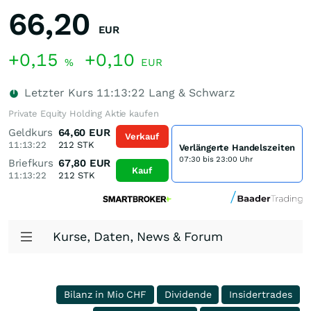
66,20
EUR
+0,15
+0,10
%
EUR
Letzter Kurs
11:13:22
Lang & Schwarz
Private Equity Holding Aktie kaufen
Geldkurs
64,60
EUR
Verkauf
11:13:22
212
STK
Verlängerte Handelszeiten
07:30 bis 23:00 Uhr
Briefkurs
67,80
EUR
Kauf
11:13:22
212
STK
Kurse, Daten, News & Forum
Bilanz in Mio CHF
Dividende
Insidertrades