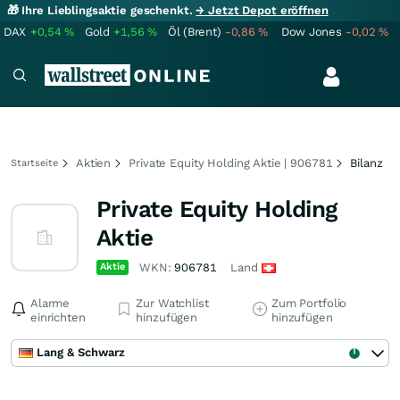
🎁 Ihre Lieblingsaktie geschenkt.
→ Jetzt Depot eröffnen
DAX
+0,54
%
Gold
+1,56
%
Öl (Brent)
-0,86
%
Dow Jones
-0,02
%
Aktien
Private Equity Holding Aktie | 906781
Bilanz
Startseite
Private Equity Holding
Aktie
Aktie
WKN:
906781
Land
Alarme
Zur Watchlist
Zum Portfolio
einrichten
hinzufügen
hinzufügen
Lang & Schwarz