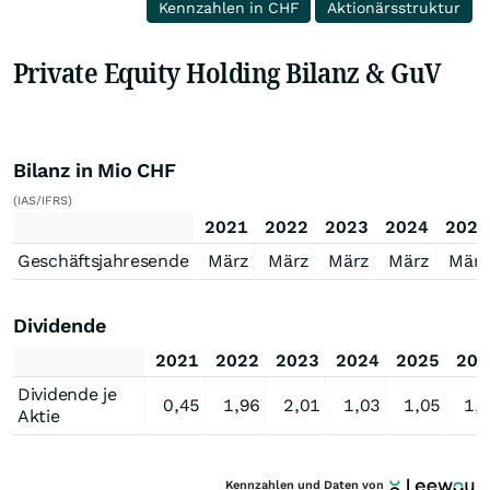
Kennzahlen in CHF
Aktionärsstruktur
Private Equity Holding Bilanz & GuV
Bilanz in Mio CHF
(IAS/IFRS)
2021
2022
2023
2024
2025
Geschäftsjahresende
März
März
März
März
März
Dividende
2021
2022
2023
2024
2025
202
Dividende je
0,45
1,96
2,01
1,03
1,05
1,
Aktie
Kennzahlen und Daten von