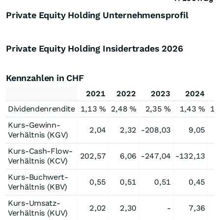
Private Equity Holding Unternehmensprofil
Private Equity Holding Insidertrades
2026
Kennzahlen in CHF
2021
2022
2023
2024
Dividendenrendite
1,13 %
2,48 %
2,35 %
1,43 %
1,
Kurs-Gewinn-
2,04
2,32
-208,03
9,05
1
Verhältnis (KGV)
Kurs-Cash-Flow-
202,57
6,06
-247,04
-132,13
Verhältnis (KCV)
Kurs-Buchwert-
0,55
0,51
0,51
0,45
Verhältnis (KBV)
Kurs-Umsatz-
2,02
2,30
-
7,36
1
Verhältnis (KUV)