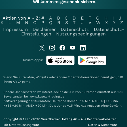
Willkommensgeschenk sichern.
Aktien von A - Z:
#
A
B
C
D
E
F
G
H
I
J
K
L
M
N
O
P
Q
R
S
T
U
V
W
X
Y
Z
Impressum
Disclaimer
Datenschutz
Datenschutz-
Einstellungen
Nutzungsbedingungen
Unsere Apps:
Wenn Sie Kursdaten, Widgets oder andere Finanzinformationen benötigen, hilft
Ihnen
ARIVA
gerne.
Unsere User schätzen wallstreet-online.de: 4.8 von 5 Sternen ermittelt aus 285
Bewertungen bei www.kagels-trading.de
Zeitverzögerung der Kursdaten: Deutsche Börsen +15 Min. NASDAQ +15 Min.
NYSE +20 Min. AMEX +20 Min. Dow Jones +15 Min. Alle Angaben ohne Gewähr.
Copyright © 1998-2026 Smartbroker Holding AG - Alle Rechte vorbehalten.
Mit Unterstützung von:
Daten & Kurse von: