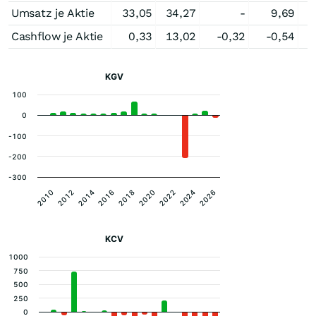
Umsatz je Aktie
33,05
34,27
-
9,69
Cashflow je Aktie
0,33
13,02
-0,32
-0,54
-
KGV
100
0
-100
-200
-300
2020
2010
2018
2026
2016
2024
2014
2022
2012
KCV
1000
750
500
250
0