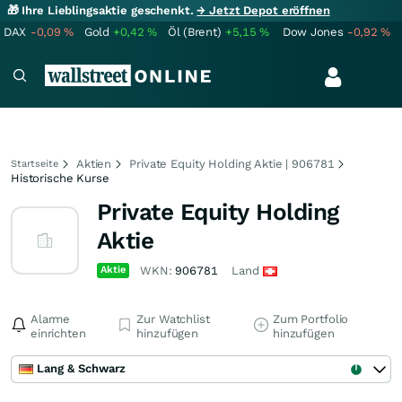
🎁 Ihre Lieblingsaktie geschenkt.
→ Jetzt Depot eröffnen
DAX
-0,09
%
Gold
+0,42
%
Öl (Brent)
+5,15
%
Dow Jones
-0,92
%
Aktien
Private Equity Holding Aktie | 906781
Startseite
Historische Kurse
Private Equity Holding
Aktie
Aktie
WKN:
906781
Land
Alarme
Zur Watchlist
Zum Portfolio
einrichten
hinzufügen
hinzufügen
Lang & Schwarz