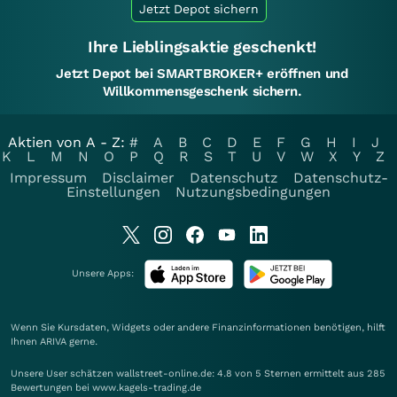
Jetzt Depot sichern
Ihre Lieblingsaktie geschenkt!
Jetzt Depot bei SMARTBROKER+ eröffnen und
Willkommensgeschenk sichern.
Aktien von A - Z:
#
A
B
C
D
E
F
G
H
I
J
K
L
M
N
O
P
Q
R
S
T
U
V
W
X
Y
Z
Impressum
Disclaimer
Datenschutz
Datenschutz-
Einstellungen
Nutzungsbedingungen
Unsere Apps:
Wenn Sie Kursdaten, Widgets oder andere Finanzinformationen benötigen, hilft
Ihnen
ARIVA
gerne.
Unsere User schätzen wallstreet-online.de: 4.8 von 5 Sternen ermittelt aus 285
Bewertungen bei www.kagels-trading.de