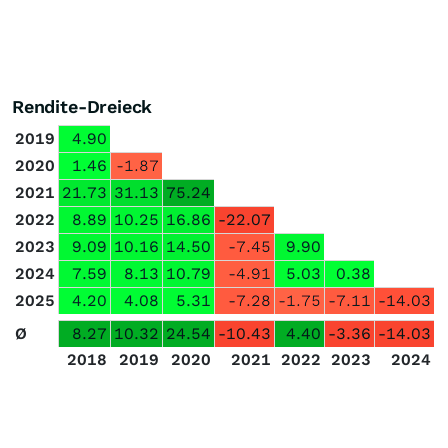
Rendite-Dreieck
2019
4.90
2020
1.46
-1.87
2021
21.73
31.13
75.24
2022
8.89
10.25
16.86
-22.07
2023
9.09
10.16
14.50
-7.45
9.90
2024
7.59
8.13
10.79
-4.91
5.03
0.38
2025
4.20
4.08
5.31
-7.28
-1.75
-7.11
-14.03
Ø
8.27
10.32
24.54
-10.43
4.40
-3.36
-14.03
2018
2019
2020
2021
2022
2023
2024