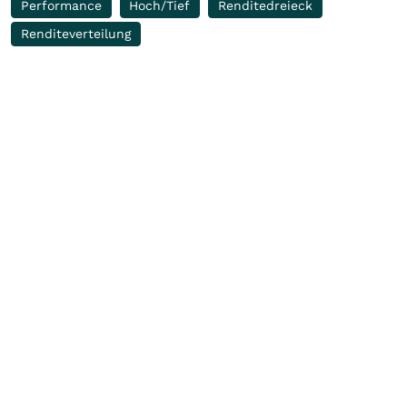
Performance
Hoch/Tief
Renditedreieck
Renditeverteilung