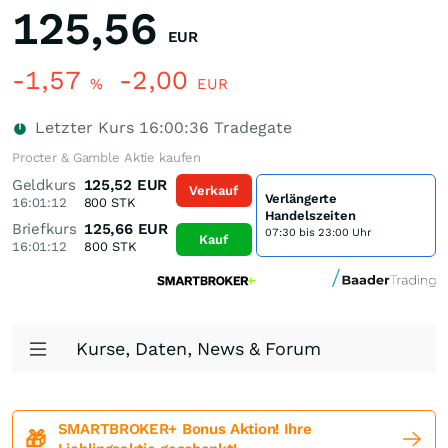
125,56
EUR
-1,57
-2,00
%
EUR
Letzter Kurs
16:00:36
Tradegate
Procter & Gamble Aktie kaufen
Geldkurs
125,52
EUR
Verkauf
Verlängerte
16:01:12
800
STK
Handelszeiten
Briefkurs
125,66
EUR
07:30 bis 23:00 Uhr
Kauf
16:01:12
800
STK
Kurse, Daten, News & Forum
SMARTBROKER+ Bonus Aktion! Ihre
🎁