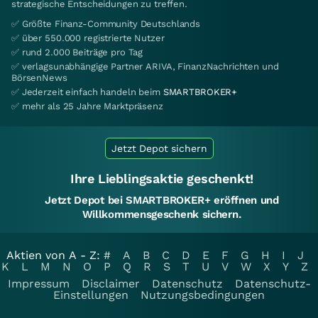
strategische Entscheidungen zu treffen.
✅ Größte Finanz-Community Deutschlands
✅ über 550.000 registrierte Nutzer
✅ rund 2.000 Beiträge pro Tag
✅ verlagsunabhängige Partner ARIVA, FinanzNachrichten und
BörsenNews
✅ Jederzeit einfach handeln beim
SMARTBROKER+
✅ mehr als 25 Jahre Marktpräsenz
Jetzt Depot sichern
Ihre Lieblingsaktie geschenkt!
Jetzt Depot bei SMARTBROKER+ eröffnen und
Willkommensgeschenk sichern.
Aktien von A - Z:
#
A
B
C
D
E
F
G
H
I
J
K
L
M
N
O
P
Q
R
S
T
U
V
W
X
Y
Z
Impressum
Disclaimer
Datenschutz
Datenschutz-
Einstellungen
Nutzungsbedingungen