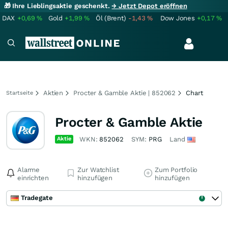
🎁 Ihre Lieblingsaktie geschenkt.
→ Jetzt Depot eröffnen
DAX
+0,69
%
Gold
+1,99
%
Öl (Brent)
-1,43
%
Dow Jones
+0,17
%
Aktien
Procter & Gamble Aktie | 852062
Chart
Startseite
Procter & Gamble Aktie
Aktie
WKN:
852062
SYM:
PRG
Land
Alarme
Zur Watchlist
Zum Portfolio
einrichten
hinzufügen
hinzufügen
Tradegate