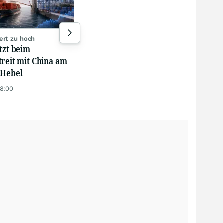
weitet sich aus, Banken
'Hei
werden nervös
vor 
gestern 17:01
ert zu hoch
tzt beim
treit mit China am
 Hebel
18:00