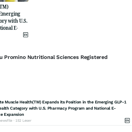
(TM)
e Emerging
ry with U.S.
ional E-
zu Promino Nutritional Sciences Registered
e Muscle Health(TM) Expands its Position in the Emerging GLP-1
ealth Category with U.S. Pharmacy Program and National E-
e Expansion
newsfile · 152 Leser