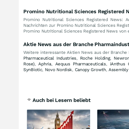
Promino Nutritional Sciences Registered
Promino Nutritional Sciences Registered News: A
Nachrichten zur Promino Nutritional Sciences Regis
Promino Nutritional Sciences Registered News von e
Aktie News aus der Branche Pharmaindust
Weitere interessante Aktien News aus der Branche
Pharmaceutical Industries
,
Roche Holding
,
Newron
Rose)
,
Aphria
,
Aequus Pharmaceuticals
,
iAnthus 
SynBiotic
,
Novo Nordisk
,
Canopy Growth
,
Assembly 
Auch bei Lesern beliebt