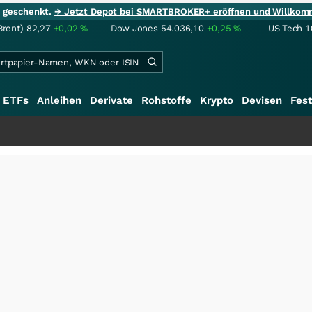
ie geschenkt.
→ Jetzt Depot bei SMARTBROKER+ eröffnen und Willkom
Brent)
82,27
+0,02
%
Dow Jones
54.036,10
+0,25
%
US Tech 1
ETFs
Anleihen
Derivate
Rohstoffe
Krypto
Devisen
Fest