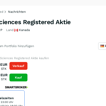
red
Nachrichten
ciences Registered Aktie
2P
Land
Kanada
m Portfolio hinzufügen
 Sciences Registered Aktie kaufen
EUR
Verkauf
STK
EUR
Kauf
0
STK
elszeiten
s 23:00 Uhr
:00 bis 19:00 Uhr