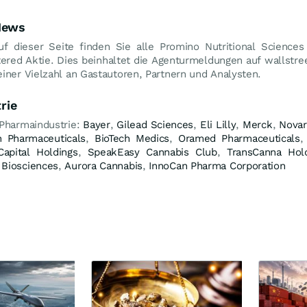
 News
uf dieser Seite finden Sie alle Promino Nutritional Science
tered Aktie. Dies beinhaltet die Agenturmeldungen auf wallstre
iner Vielzahl an Gastautoren, Partnern und Analysten.
rie
 Pharmaindustrie:
Bayer
,
Gilead Sciences
,
Eli Lilly
,
Merck
,
Novar
 Pharmaceuticals
,
BioTech Medics
,
Oramed Pharmaceuticals
Capital Holdings
,
SpeakEasy Cannabis Club
,
TransCanna Hol
Biosciences
,
Aurora Cannabis
,
InnoCan Pharma Corporation