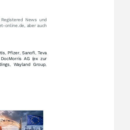
s Registered News und
et-online.de, aber auch
tis
,
Pfizer
,
Sanofi
,
Teva
,
DocMorris AG (ex zur
dings
,
Wayland Group
,
$600 Milliarden Kredite
Krise am US-Agrarmarkt
Hei