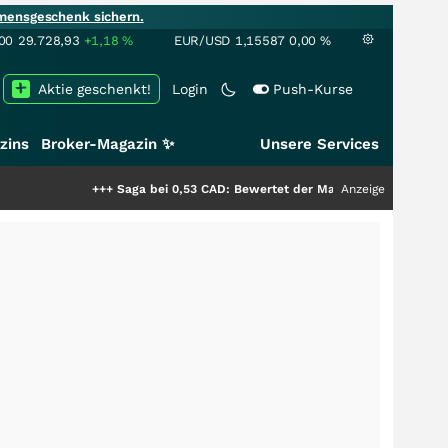
mensgeschenk sichern.
00
29.728,93
+1,18
%
EUR/USD
1,15587
0,00
%
Aktie geschenkt!
Login
Push-Kurse
zins
Broker-Magazin ✨
Unsere Services
+++
Saga bei 0,53 CAD: Bewertet der Markt noch immer nur die Hälfte
Anzeige