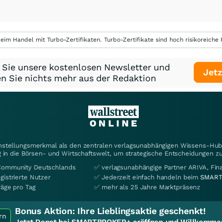
eim Handel mit Turbo-Zertifikaten. Turbo-Zertifikate sind hoch risikoreiche P
 Sie unsere kostenlosen Newsletter und
Jetz
n Sie nichts mehr aus der Redaktion
instellungsmerkmal als den zentralen verlagsunabhängigen Wissens-Hub 
 in die Börsen- und Wirtschaftswelt, um strategische Entscheidungen zu
Community Deutschlands
✅ verlagsunabhängige Partner ARIVA, Fi
gistrierte Nutzer
✅ Jederzeit einfach handeln beim
SMART
räge pro Tag
✅ mehr als 25 Jahre Marktpräsenz
Bonus Aktion:
Ihre Lieblingsaktie geschenkt!
rn
Jetzt Depot bei SMARTBROKER+ eröffnen und Willkommen