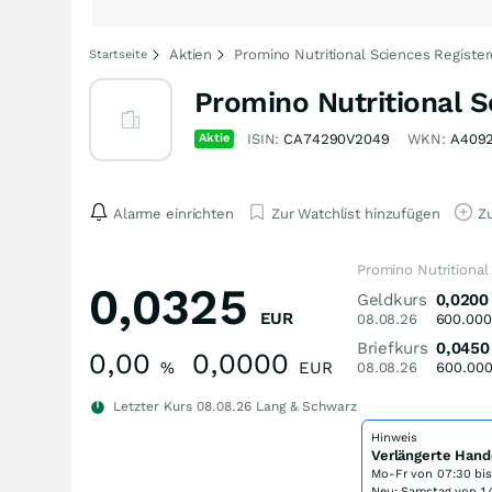
Aktien
Promino Nutritional Sciences Registe
Startseite
Promino Nutritional S
Aktie
ISIN:
CA74290V2049
WKN:
A409
Alarme einrichten
Zur Watchlist hinzufügen
Zu
Promino Nutritional
0,0325
Geldkurs
0,0200
EUR
08.08.26
600.000
Briefkurs
0,0450
0,00
0,0000
%
EUR
08.08.26
600.00
Letzter Kurs
08.08.26
Lang & Schwarz
Hinweis
Verlängerte Hand
Mo-Fr von
07:30 bi
Neu: Samstag von 14