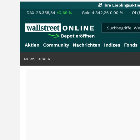
🎁 Ihre Lieblingsakt
DAX
26.355,84
+0,69
%
Gold
4.342,26
0,00
%
Öl (
Depot eröffnen
Aktien
Community
Nachrichten
Indizes
Fonds
NEWS TICKER