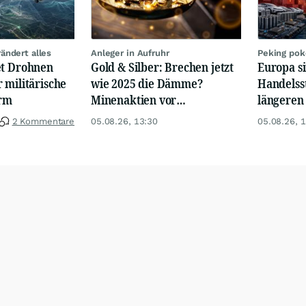
ändert alles
Anleger in Aufruhr
Peking pok
et Drohnen
Gold & Silber: Brechen jetzt
Europa si
 militärische
wie 2025 die Dämme?
Handelss
orm
Minenaktien vor
längeren
Kursexplosion
2 Kommentare
05.08.26, 13:30
05.08.26, 