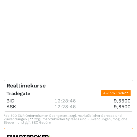
Realtimekurse
Tradegate
4 € pro Trade**
BID
12:28:46
9,5500
ASK
12:28:46
9,8500
*ab 500 EUR Ordervolumen über gettex, zzgl. marktüblicher Spreads und
Zuwendungen | ** zzgl. marktüblicher Spreads und Zuwendungen, mögliche
Steuern und ggf. SEC Gebühr