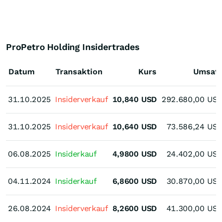
ProPetro Holding Insidertrades
Datum
Transaktion
Kurs
Umsat
31.10.2025
31.10.2025
Insiderverkauf
10,840
USD
292.680,00
US
31.10.2025
31.10.2025
Insiderverkauf
10,640
USD
73.586,24
US
06.08.2025
06.08.2025
Insiderkauf
4,9800
USD
24.402,00
US
04.11.2024
04.11.2024
Insiderkauf
6,8600
USD
30.870,00
US
26.08.2024
26.08.2024
Insiderverkauf
8,2600
USD
41.300,00
US