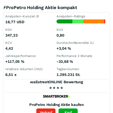
⚡ProPetro Holding Aktie kompakt
Analysten-Kursziel Ø
Analysten-Ratings
18,77
USD
KGV
KUV
347,23
0,80
KCV
Durchschnittsrendite 3J
4,42
+3,04
%
Jahresperformance
Performance 3 Monate
+117,05
%
-33,68
%
relatives Volumen (rVol)
Tagesvolumen
6,51
x
1.295.231 St.
wallstreetONLINE Bewertung
⭐
⭐
⭐
⭐
ProPetro Holding
Aktie kaufen
Verkauf
Kauf