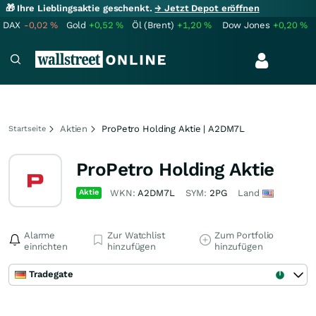
🎁 Ihre Lieblingsaktie geschenkt.
→ Jetzt Depot eröffnen
DAX
-0,02
%
Gold
+0,52
%
Öl (Brent)
+1,20
%
Dow Jones
+0,20
%
Aktien
ProPetro Holding Aktie | A2DM7L
Startseite
ProPetro Holding Aktie
Aktie
WKN:
A2DM7L
SYM:
2PG
Land
Alarme
Zur Watchlist
Zum Portfolio
einrichten
hinzufügen
hinzufügen
Tradegate