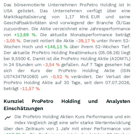
Das börsennotierte Unternehmen ProPetro Holding ist in
USA gelistet. Das Unternehmen verfügt über eine
Marktkapitalisierung von 1,17 Mrd.
EUR
und seine
Geschäftsaktivitäten sind vorwiegend der Branche Öl/Gas
zuzuordnen. Die Aktie verzeichnet eine Jahresperformance
von
+13,69
%
. Die aktuelle Monatsperformance beträgt
-3,05
%
. Derzeit notiert die Aktie
-39,17
%
unter ihrem 52-
Wochen Hoch und
+146,13
%
über ihrem 52-Wochen Tief.
Der aktuelle ProPetro Holding Realtimekurs (
05.08.26
) liegt
bei 9,5500
€
. Damit ist die ProPetro Holding Aktie (A2DM7L)
in 24 Stunden um
-3,54
%
gefallen. Auf 7 Tage gesehen hat
sich der Kurs der ProPetro Holding Aktie (ISIN
US74347M1080) um
-0,52
%
verändert. Der Verlust der
ProPetro Holding Aktie auf 30 Tage, seit dem 07.07.2026,
beträgt
-11,57
%
.
Kursziel ProPetro Holding und Analysten
Einschätzungen
Die ProPetro Holding Aktien Kurs Performance und ein
Index Vergleich zeigt eine sehr starke Wertentwicklung
über den Zeitraum von 1 Jahr mit einer Performance von