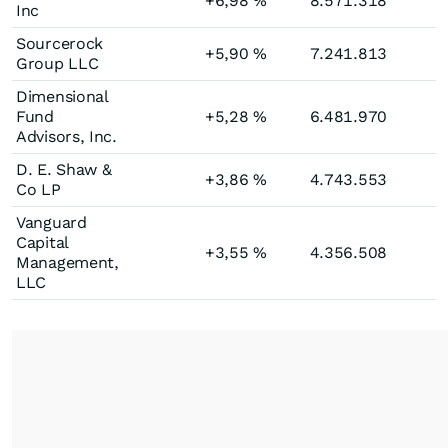
+6,98
%
8.571.318
Inc
Sourcerock
+5,90
%
7.241.813
Group LLC
Dimensional
Fund
+5,28
%
6.481.970
Advisors, Inc.
D. E. Shaw &
+3,86
%
4.743.553
Co LP
Vanguard
Capital
+3,55
%
4.356.508
Management,
LLC