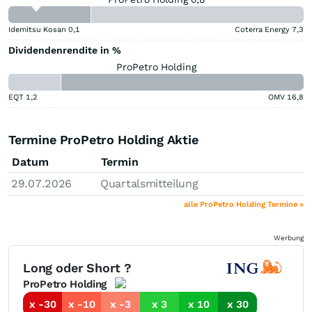
Idemitsu Kosan
0,1
Coterra Energy
7,3
Dividendenrendite in %
ProPetro Holding
EQT
1,2
OMV
16,8
Termine ProPetro Holding Aktie
Datum
Termin
29.07.2026
Quartalsmitteilung
alle ProPetro Holding Termine »
Werbung
Long oder Short ?
ProPetro Holding
x -30
x -10
x -3
x 3
x 10
x 30