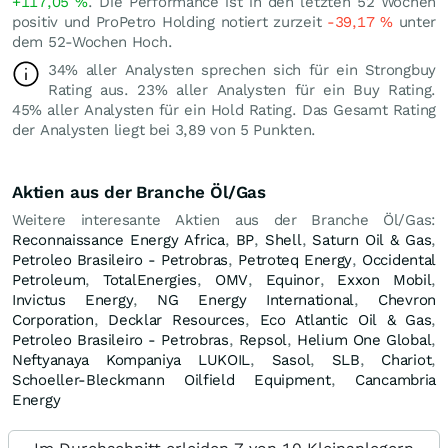
+117,05
%
. Die Performance ist in den letzten 52 Wochen
positiv und ProPetro Holding notiert zurzeit
-39,17
%
unter
dem 52-Wochen Hoch.
34% aller Analysten sprechen sich für ein Strongbuy
Rating aus. 23% aller Analysten für ein Buy Rating.
45% aller Analysten für ein Hold Rating. Das Gesamt Rating
der Analysten liegt bei 3,89 von 5 Punkten.
Aktien aus der Branche Öl/Gas
Weitere interesante Aktien aus der Branche Öl/Gas:
Reconnaissance Energy Africa
,
BP
,
Shell
,
Saturn Oil & Gas
,
Petroleo Brasileiro - Petrobras
,
Petroteq Energy
,
Occidental
Petroleum
,
TotalEnergies
,
OMV
,
Equinor
,
Exxon Mobil
,
Invictus Energy
,
NG Energy International
,
Chevron
Corporation
,
Decklar Resources
,
Eco Atlantic Oil & Gas
,
Petroleo Brasileiro - Petrobras
,
Repsol
,
Helium One Global
,
Neftyanaya Kompaniya LUKOIL
,
Sasol
,
SLB
,
Chariot
,
Schoeller-Bleckmann Oilfield Equipment
,
Cancambria
Energy