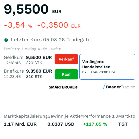
9,5500
EUR
-3,54
-0,3500
%
EUR
Letzter Kurs
05.08.26
Tradegate
ProPetro Holding Aktie kaufen
Geldkurs
9,5500
EUR
Verkauf
Verlängerte
12:28:46
320
STK
Handelszeiten
Briefkurs
9,8500
EUR
07:30 bis 23:00 Uhr
Kauf
12:28:46
310
STK
Marktkapitalisierung
Gewinn je Aktie
*
Performance 1 J
Martktpla
1,17 Mrd.
EUR
0,0307
USD
+117,05
%
TGT