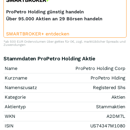
ProPetro Holding günstig handeln
Über 95.000 Aktien an 29 Börsen handeln
SMARTBROKER+ entdecken
*ab 500 EUR Ordervolumen über gettex für 0€, zzgl. marktüblicher Spreads und
Zuwendungen
Stammdaten ProPetro Holding Aktie
Name
ProPetro Holding Corp
Kurzname
ProPetro Hlding
Namenszusatz
Registered Shs
Kategorie
Aktien
Aktientyp
Stammaktien
WKN
A2DM7L
ISIN
US74347M1080