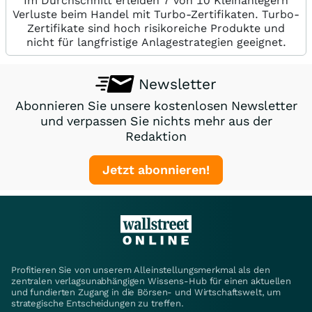
Im Durchschnitt erleiden 7 von 10 Kleinanlegern
Verluste beim Handel mit Turbo-Zertifikaten. Turbo-
Zertifikate sind hoch risikoreiche Produkte und
nicht für langfristige Anlagestrategien geeignet.
Newsletter
Abonnieren Sie unsere kostenlosen Newsletter
und verpassen Sie nichts mehr aus der
Redaktion
Jetzt abonnieren!
Profitieren Sie von unserem Alleinstellungsmerkmal als den
zentralen verlagsunabhängigen Wissens-Hub für einen aktuellen
und fundierten Zugang in die Börsen- und Wirtschaftswelt, um
strategische Entscheidungen zu treffen.