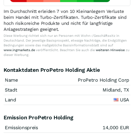
Im Durchschnitt erleiden 7 von 10 Kleinanlegern Verluste
beim Handel mit Turbo-Zertifikaten. Turbo-Zertifikate sind
hoch risikoreiche Produkte und nicht für langfristige
Anlagestrategien geeignet.
Diese Werbung richtet sich nur an Personen mit Wohn-/Geschäftssitz in
Deutschland. Der jeweilige Basisprospekt, etwaige Nachträge, die Endgültigen
Bedingungen sowie das maßgebliche Basisinformationsblatt sind auf
www.ingmarkets.de
veröffentlicht. Beachten Sie auch die
weiteren Hinweise
zu
dieser Werbung.
Kontaktdaten ProPetro Holding Aktie
Name
ProPetro Holding Corp
Stadt
Midland, TX
Land
USA
Emission ProPetro Holding
Emissionspreis
14,000
EUR