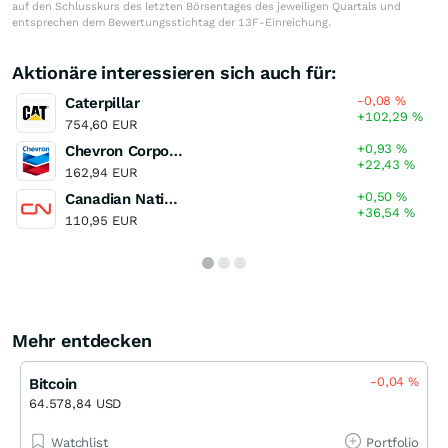
auf den Schlusskurs des letzten Börsentages des jeweiligen Quartals und
entsprechen dem Bewertungsstichtag der 13F-Einreichung.
Aktionäre interessieren sich auch für:
-0,08
%
Caterpillar
+102,29
%
754,60 EUR
+0,93
%
Chevron Corporation
+22,43
%
162,94 EUR
+0,50
%
Canadian National Railway
+36,54
%
110,95 EUR
Mehr entdecken
-0,04
%
Bitcoin
64.578,84 USD
Watchlist
Portfolio