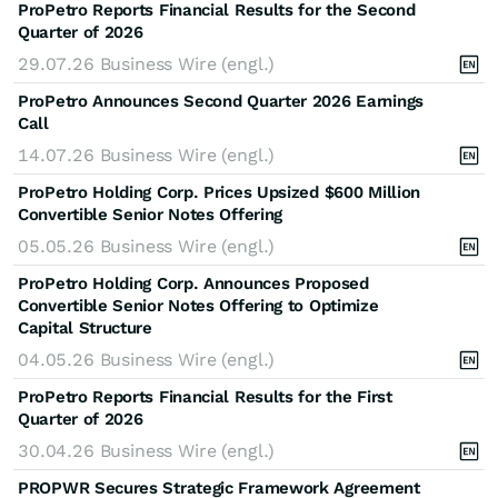
ProPetro Reports Financial Results for the Second
Quarter of 2026
29.07.26
Business Wire (engl.)
ProPetro Announces Second Quarter 2026 Earnings
Call
14.07.26
Business Wire (engl.)
ProPetro Holding Corp. Prices Upsized $600 Million
Convertible Senior Notes Offering
05.05.26
Business Wire (engl.)
ProPetro Holding Corp. Announces Proposed
Convertible Senior Notes Offering to Optimize
Capital Structure
04.05.26
Business Wire (engl.)
ProPetro Reports Financial Results for the First
Quarter of 2026
30.04.26
Business Wire (engl.)
PROPWR Secures Strategic Framework Agreement