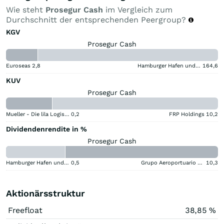
Wie steht
Prosegur Cash
im Vergleich zum
Durchschnitt der entsprechenden Peergroup?
KGV
Prosegur Cash
Euroseas
2,8
Hamburger Hafen und Logistik
164,6
KUV
Prosegur Cash
Mueller - Die lila Logistik
0,2
FRP Holdings
10,2
Dividendenrendite in %
Prosegur Cash
Hamburger Hafen und Logistik
0,5
Grupo Aeroportuario del Centro Norte SAB de CV (B) (B)
10,3
Aktionärsstruktur
Freefloat
38,85 %