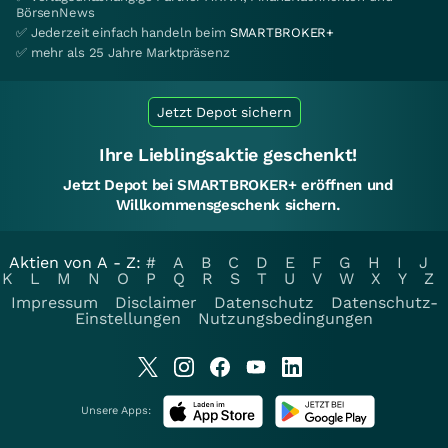
BörsenNews
✅ Jederzeit einfach handeln beim
SMARTBROKER+
✅ mehr als 25 Jahre Marktpräsenz
Jetzt Depot sichern
Ihre Lieblingsaktie geschenkt!
Jetzt Depot bei SMARTBROKER+ eröffnen und
Willkommensgeschenk sichern.
Aktien von A - Z:
#
A
B
C
D
E
F
G
H
I
J
K
L
M
N
O
P
Q
R
S
T
U
V
W
X
Y
Z
Impressum
Disclaimer
Datenschutz
Datenschutz-
Einstellungen
Nutzungsbedingungen
Unsere Apps: