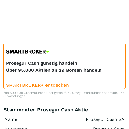
Prosegur Cash günstig handeln
Über 95.000 Aktien an 29 Börsen handeln
SMARTBROKER+ entdecken
*ab 500 EUR Ordervolumen über gettex für 0€, zzgl. marktüblicher Spreads und
Zuwendungen
Stammdaten Prosegur Cash Aktie
Name
Prosegur Cash SA
Kurzname
Prosegur Cash