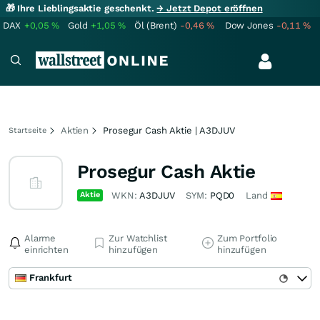
🎁 Ihre Lieblingsaktie geschenkt.
→ Jetzt Depot eröffnen
DAX
+0,05
%
Gold
+1,05
%
Öl (Brent)
-0,46
%
Dow Jones
-0,11
%
Aktien
Prosegur Cash Aktie | A3DJUV
Startseite
Prosegur Cash Aktie
Aktie
WKN:
A3DJUV
SYM:
PQD0
Land
Alarme
Zur Watchlist
Zum Portfolio
einrichten
hinzufügen
hinzufügen
Frankfurt