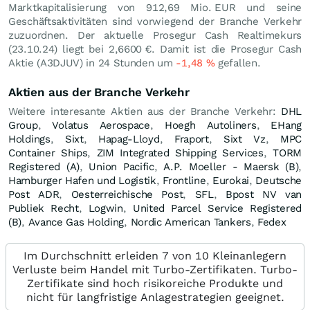
Marktkapitalisierung von 912,69 Mio.
EUR
und seine
Geschäftsaktivitäten sind vorwiegend der Branche Verkehr
zuzuordnen. Der aktuelle Prosegur Cash Realtimekurs
(
23.10.24
) liegt bei 2,6600
€
. Damit ist die Prosegur Cash
Aktie (A3DJUV) in 24 Stunden um
-1,48
%
gefallen.
Aktien aus der Branche Verkehr
Weitere interesante Aktien aus der Branche Verkehr:
DHL
Group
,
Volatus Aerospace
,
Hoegh Autoliners
,
EHang
Holdings
,
Sixt
,
Hapag-Lloyd
,
Fraport
,
Sixt Vz
,
MPC
Container Ships
,
ZIM Integrated Shipping Services
,
TORM
Registered (A)
,
Union Pacific
,
A.P. Moeller - Maersk (B)
,
Hamburger Hafen und Logistik
,
Frontline
,
Eurokai
,
Deutsche
Post ADR
,
Oesterreichische Post
,
SFL
,
Bpost NV van
Publiek Recht
,
Logwin
,
United Parcel Service Registered
(B)
,
Avance Gas Holding
,
Nordic American Tankers
,
Fedex
Im Durchschnitt erleiden 7 von 10 Kleinanlegern
Verluste beim Handel mit Turbo-Zertifikaten. Turbo-
Zertifikate sind hoch risikoreiche Produkte und
nicht für langfristige Anlagestrategien geeignet.