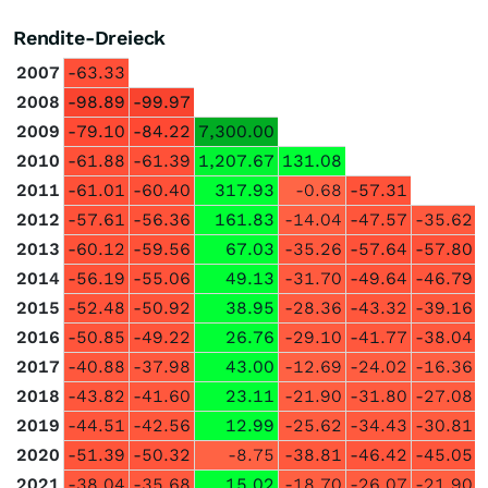
Rendite-Dreieck
2007
-63.33
2008
-98.89
-99.97
2009
-79.10
-84.22
7,300.00
2010
-61.88
-61.39
1,207.67
131.08
2011
-61.01
-60.40
317.93
-0.68
-57.31
2012
-57.61
-56.36
161.83
-14.04
-47.57
-35.62
2013
-60.12
-59.56
67.03
-35.26
-57.64
-57.80
2014
-56.19
-55.06
49.13
-31.70
-49.64
-46.79
2015
-52.48
-50.92
38.95
-28.36
-43.32
-39.16
2016
-50.85
-49.22
26.76
-29.10
-41.77
-38.04
2017
-40.88
-37.98
43.00
-12.69
-24.02
-16.36
2018
-43.82
-41.60
23.11
-21.90
-31.80
-27.08
2019
-44.51
-42.56
12.99
-25.62
-34.43
-30.81
2020
-51.39
-50.32
-8.75
-38.81
-46.42
-45.05
2021
-38.04
-35.68
15.02
-18.70
-26.07
-21.90