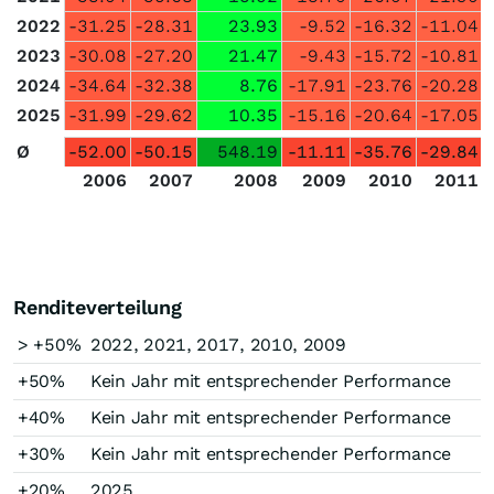
2022
-31.25
-28.31
23.93
-9.52
-16.32
-11.04
2023
-30.08
-27.20
21.47
-9.43
-15.72
-10.81
2024
-34.64
-32.38
8.76
-17.91
-23.76
-20.28
2025
-31.99
-29.62
10.35
-15.16
-20.64
-17.05
Ø
-52.00
-50.15
548.19
-11.11
-35.76
-29.84
2006
2007
2008
2009
2010
2011
Renditeverteilung
> +50%
2022, 2021, 2017, 2010, 2009
+50%
Kein Jahr mit entsprechender Performance
+40%
Kein Jahr mit entsprechender Performance
+30%
Kein Jahr mit entsprechender Performance
+20%
2025