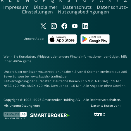
K
L
M
N
O
P
Q
R
S
T
U
V
W
X
Y
Z
Impressum
Disclaimer
Datenschutz
Datenschutz-
Einstellungen
Nutzungsbedingungen
Unsere Apps:
Wenn Sie Kursdaten, Widgets oder andere Finanzinformationen benötigen, hilft
Ihnen
ARIVA
gerne.
Unsere User schätzen wallstreet-online.de: 4.8 von 5 Sternen ermittelt aus 285
Bewertungen bei www.kagels-trading.de
Zeitverzögerung der Kursdaten: Deutsche Börsen +15 Min. NASDAQ +15 Min.
NYSE +20 Min. AMEX +20 Min. Dow Jones +15 Min. Alle Angaben ohne Gewähr.
Copyright © 1998-2026 Smartbroker Holding AG - Alle Rechte vorbehalten.
Mit Unterstützung von:
Daten & Kurse von: