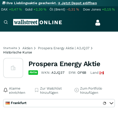
🎁 Ihre Lieblingsaktie geschenkt.
→ Jetzt Depot eröffnen
DAX
+0,47
%
Gold
+2,30
%
Öl (Brent)
-0,31
%
Dow Jones
+0,15
%
Aktien
Prospera Energy Aktie | A2JQ37
Startseite
Historische Kurse
Prospera Energy Aktie
Aktie
WKN:
A2JQ37
SYM:
OF6B
Land
Alarme
Zur Watchlist
Zum Portfolio
einrichten
hinzufügen
hinzufügen
Frankfurt