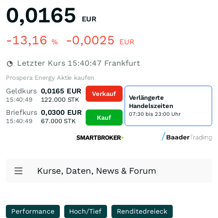
0,0165
EUR
-13,16
-0,0025
%
EUR
Letzter Kurs
15:40:47
Frankfurt
Prospera Energy Aktie kaufen
Geldkurs
0,0165
EUR
Verkauf
Verlängerte
15:40:49
122.000
STK
Handelszeiten
Briefkurs
0,0300
EUR
07:30 bis 23:00 Uhr
Kauf
15:40:49
67.000
STK
Kurse, Daten, News & Forum
Performance
Hoch/Tief
Renditedreieck