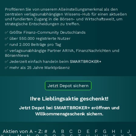
Profitieren Sie von unserem Alleinstellungsmerkmal als den
zentralen verlagsunabhängigen Wissens-Hub für einen aktuellen
und fundierten Zugang in die Börsen- und Wirtschaftswelt, um
strategische Entscheidungen zu treffen.
✅ Größte Finanz-Community Deutschlands
✅ über 550.000 registrierte Nutzer
✅ rund 2.000 Beiträge pro Tag
✅ verlagsunabhängige Partner ARIVA, FinanzNachrichten und
BörsenNews
✅ Jederzeit einfach handeln beim
SMARTBROKER+
✅ mehr als 25 Jahre Marktpräsenz
Jetzt Depot sichern
Ihre Lieblingsaktie geschenkt!
Jetzt Depot bei SMARTBROKER+ eröffnen und
Willkommensgeschenk sichern.
Aktien von A - Z:
#
A
B
C
D
E
F
G
H
I
J