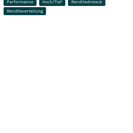
Performance
Hoch/Tief
Renditedreieck
Renditeverteilung