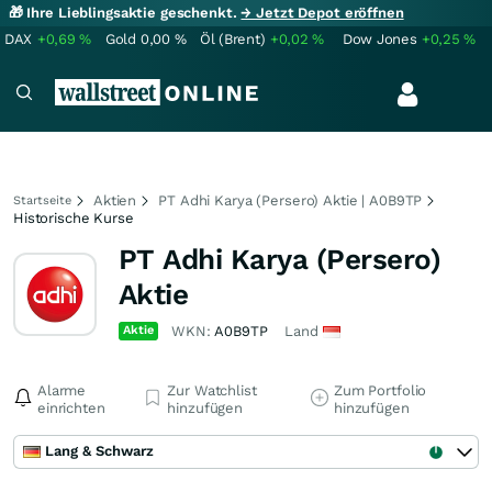
🎁 Ihre Lieblingsaktie geschenkt.
→ Jetzt Depot eröffnen
DAX
+0,69
%
Gold
0,00
%
Öl (Brent)
+0,02
%
Dow Jones
+0,25
%
Aktien
PT Adhi Karya (Persero) Aktie | A0B9TP
Startseite
Historische Kurse
PT Adhi Karya (Persero)
Aktie
Aktie
WKN:
A0B9TP
Land
Alarme
Zur Watchlist
Zum Portfolio
einrichten
hinzufügen
hinzufügen
Lang & Schwarz