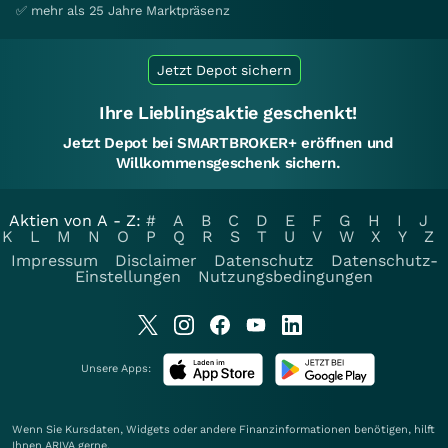
✅ mehr als 25 Jahre Marktpräsenz
Jetzt Depot sichern
Ihre Lieblingsaktie geschenkt!
Jetzt Depot bei SMARTBROKER+ eröffnen und
Willkommensgeschenk sichern.
Aktien von A - Z:
#
A
B
C
D
E
F
G
H
I
J
K
L
M
N
O
P
Q
R
S
T
U
V
W
X
Y
Z
Impressum
Disclaimer
Datenschutz
Datenschutz-
Einstellungen
Nutzungsbedingungen
Unsere Apps:
Wenn Sie Kursdaten, Widgets oder andere Finanzinformationen benötigen, hilft
Ihnen
ARIVA
gerne.