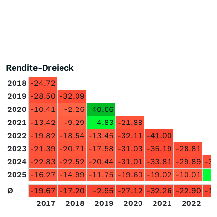
Rendite-Dreieck
2018
-24.72
2019
-28.50
-32.09
2020
-10.41
-2.26
40.66
2021
-13.42
-9.29
4.83
-21.88
2022
-19.82
-18.54
-13.45
-32.11
-41.00
2023
-21.39
-20.71
-17.58
-31.03
-35.19
-28.81
2024
-22.83
-22.52
-20.44
-31.01
-33.81
-29.89
-3
2025
-16.27
-14.99
-11.75
-19.60
-19.02
-10.01
Ø
-19.67
-17.20
-2.95
-27.12
-32.26
-22.90
-1
2017
2018
2019
2020
2021
2022
2