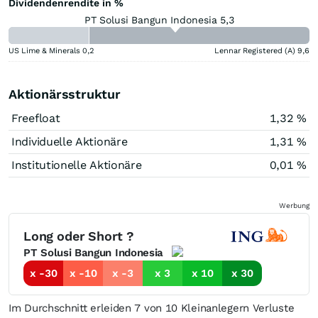
Dividendenrendite in %
PT Solusi Bangun Indonesia 5,3
US Lime & Minerals
0,2
Lennar Registered (A)
9,6
Aktionärsstruktur
Freefloat
1,32 %
Individuelle Aktionäre
1,31 %
Institutionelle Aktionäre
0,01 %
Werbung
Long oder Short ?
PT Solusi Bangun Indonesia
x -30
x -10
x -3
x 3
x 10
x 30
Im Durchschnitt erleiden 7 von 10 Kleinanlegern Verluste