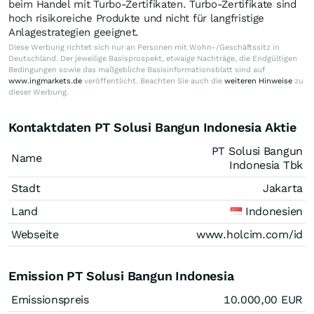
beim Handel mit Turbo-Zertifikaten. Turbo-Zertifikate sind
hoch risikoreiche Produkte und nicht für langfristige
Anlagestrategien geeignet.
Diese Werbung richtet sich nur an Personen mit Wohn-/Geschäftssitz in
Deutschland. Der jeweilige Basisprospekt, etwaige Nachträge, die Endgültigen
Bedingungen sowie das maßgebliche Basisinformationsblatt sind auf
www.ingmarkets.de
veröffentlicht. Beachten Sie auch die
weiteren Hinweise
zu
dieser Werbung.
Kontaktdaten PT Solusi Bangun Indonesia Aktie
PT Solusi Bangun
Name
Indonesia Tbk
Stadt
Jakarta
Land
Indonesien
Webseite
www.holcim.com/id
Emission PT Solusi Bangun Indonesia
Emissionspreis
10.000,00
EUR