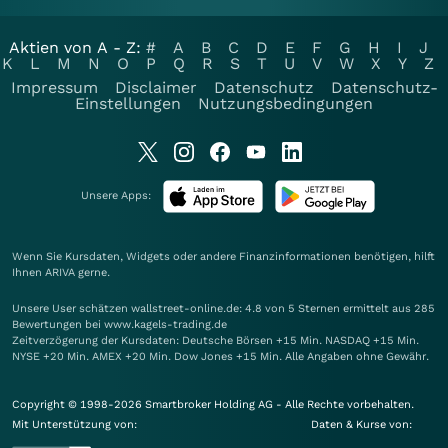
Aktien von A - Z:
#
A
B
C
D
E
F
G
H
I
J
K
L
M
N
O
P
Q
R
S
T
U
V
W
X
Y
Z
Impressum
Disclaimer
Datenschutz
Datenschutz-
Einstellungen
Nutzungsbedingungen
Unsere Apps:
Wenn Sie Kursdaten, Widgets oder andere Finanzinformationen benötigen, hilft
Ihnen
ARIVA
gerne.
Unsere User schätzen wallstreet-online.de: 4.8 von 5 Sternen ermittelt aus 285
Bewertungen bei www.kagels-trading.de
Zeitverzögerung der Kursdaten: Deutsche Börsen +15 Min. NASDAQ +15 Min.
NYSE +20 Min. AMEX +20 Min. Dow Jones +15 Min. Alle Angaben ohne Gewähr.
Copyright © 1998-2026 Smartbroker Holding AG - Alle Rechte vorbehalten.
Mit Unterstützung von:
Daten & Kurse von: