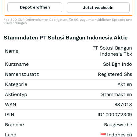
Depot eröffnen
Jetzt wechseln
*ab 500 EUR Ordervolumen über gettex für 0€, zzgl. marktüblicher Spreads und
Zuwendungen
Stammdaten PT Solusi Bangun Indonesia Aktie
PT Solusi Bangun
Name
Indonesia Tbk
Kurzname
Sol Bgn Indo
Namenszusatz
Registered Shs
Kategorie
Aktien
Aktientyp
Stammaktien
WKN
887013
ISIN
ID1000072309
Branche
Baugewerbe
Land
Indonesien