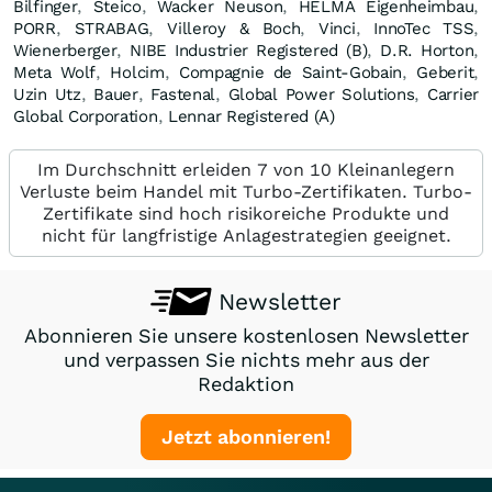
Bilfinger
,
Steico
,
Wacker Neuson
,
HELMA Eigenheimbau
,
PORR
,
STRABAG
,
Villeroy & Boch
,
Vinci
,
InnoTec TSS
,
Wienerberger
,
NIBE Industrier Registered (B)
,
D.R. Horton
,
Meta Wolf
,
Holcim
,
Compagnie de Saint-Gobain
,
Geberit
,
Uzin Utz
,
Bauer
,
Fastenal
,
Global Power Solutions
,
Carrier
Global Corporation
,
Lennar Registered (A)
Im Durchschnitt erleiden 7 von 10 Kleinanlegern
Verluste beim Handel mit Turbo-Zertifikaten. Turbo-
Zertifikate sind hoch risikoreiche Produkte und
nicht für langfristige Anlagestrategien geeignet.
Newsletter
Abonnieren Sie unsere kostenlosen Newsletter
und verpassen Sie nichts mehr aus der
Redaktion
Jetzt abonnieren!