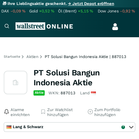
🎁 Ihre Lieblingsaktie geschenkt.
→ Jetzt Depot eröffnen
DAX
-0,09
%
Gold
+0,52
%
Öl (Brent)
+5,15
%
Dow Jones
-0,92
%
Aktien
PT Solusi Bangun Indonesia Aktie | 887013
Startseite
PT Solusi Bangun
Indonesia Aktie
Aktie
WKN:
887013
Land
Alarme
Zur Watchlist
Zum Portfolio
einrichten
hinzufügen
hinzufügen
Lang & Schwarz