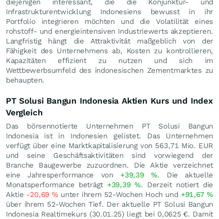
diejenigen interessant, die die Konjunktur- und
Infrastrukturentwicklung Indonesiens bewusst in ihr
Portfolio integrieren möchten und die Volatilität eines
rohstoff- und energieintensiven Industriewerts akzeptieren.
Langfristig hängt die Attraktivität maßgeblich von der
Fähigkeit des Unternehmens ab, Kosten zu kontrollieren,
Kapazitäten effizient zu nutzen und sich im
Wettbewerbsumfeld des indonesischen Zementmarktes zu
behaupten.
PT Solusi Bangun Indonesia Aktien Kurs und Index
Vergleich
Das börsennotierte Unternehmen PT Solusi Bangun
Indonesia ist in Indonesien gelistet. Das Unternehmen
verfügt über eine Marktkapitalisierung von 563,71 Mio.
EUR
und seine Geschäftsaktivitäten sind vorwiegend der
Branche Baugewerbe zuzuordnen. Die Aktie verzeichnet
eine Jahresperformance von
+39,39
%
. Die aktuelle
Monatsperformance beträgt
+39,39
%
. Derzeit notiert die
Aktie
-20,69
%
unter ihrem 52-Wochen Hoch und
+91,67
%
über ihrem 52-Wochen Tief. Der aktuelle PT Solusi Bangun
Indonesia Realtimekurs (
30.01.25
) liegt bei 0,0625
€
. Damit