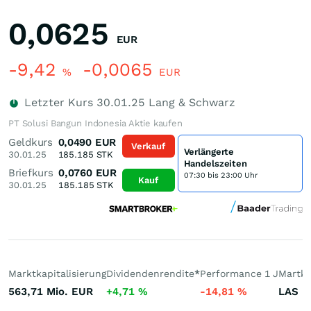
0,0625
EUR
-9,42
-0,0065
%
EUR
Letzter Kurs
30.01.25
Lang & Schwarz
PT Solusi Bangun Indonesia Aktie kaufen
Geldkurs
0,0490
EUR
Verkauf
Verlängerte
30.01.25
185.185
STK
Handelszeiten
Briefkurs
0,0760
EUR
07:30 bis 23:00 Uhr
Kauf
30.01.25
185.185
STK
Marktkapitalisierung
Dividendenrendite
*
Performance 1 J
Martkt
563,71 Mio.
EUR
+4,71
%
-14,81
%
LAS