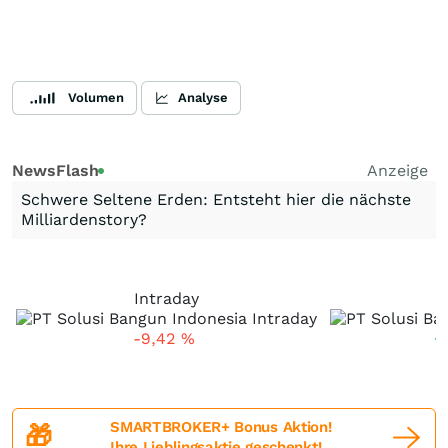
Volumen
Analyse
NewsFlash
Anzeige
Schwere Seltene Erden: Entsteht hier die nächste
Milliardenstory?
Intraday
-9,42
%
+
SMARTBROKER+ Bonus Aktion!
🎁
Ihre Lieblingsaktie geschenkt!