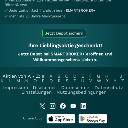
✅ verlagsunabhängige Partner ARIVA, FinanzNachrichten und
BörsenNews
✅ Jederzeit einfach handeln beim
SMARTBROKER+
✅ mehr als 25 Jahre Marktpräsenz
Jetzt Depot sichern
Ihre Lieblingsaktie geschenkt!
Jetzt Depot bei SMARTBROKER+ eröffnen und
Willkommensgeschenk sichern.
Aktien von A - Z:
#
A
B
C
D
E
F
G
H
I
J
K
L
M
N
O
P
Q
R
S
T
U
V
W
X
Y
Z
Impressum
Disclaimer
Datenschutz
Datenschutz-
Einstellungen
Nutzungsbedingungen
Unsere Apps: