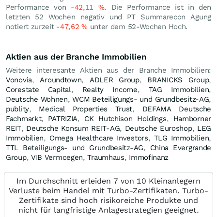
Performance von
-42,11
%
. Die Performance ist in den
letzten 52 Wochen negativ und PT Summarecon Agung
notiert zurzeit
-47,62
%
unter dem 52-Wochen Hoch.
Aktien aus der Branche Immobilien
Weitere interesante Aktien aus der Branche Immobilien:
Vonovia
,
Aroundtown
,
ADLER Group
,
BRANICKS Group
,
Corestate Capital
,
Realty Income
,
TAG Immobilien
,
Deutsche Wohnen
,
WCM Beteiligungs- und Grundbesitz-AG
,
publity
,
Medical Properties Trust
,
DEFAMA Deutsche
Fachmarkt
,
PATRIZIA
,
CK Hutchison Holdings
,
Hamborner
REIT
,
Deutsche Konsum REIT-AG
,
Deutsche Euroshop
,
LEG
Immobilien
,
Omega Healthcare Investors
,
TLG Immobilien
,
TTL Beteiligungs- und Grundbesitz-AG
,
China Evergrande
Group
,
VIB Vermoegen
,
Traumhaus
,
Immofinanz
Im Durchschnitt erleiden 7 von 10 Kleinanlegern
Verluste beim Handel mit Turbo-Zertifikaten. Turbo-
Zertifikate sind hoch risikoreiche Produkte und
nicht für langfristige Anlagestrategien geeignet.