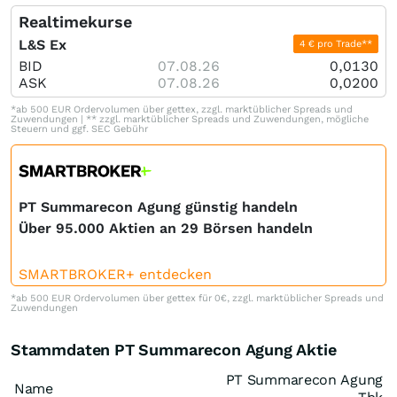
Realtimekurse
L&S Ex
4 € pro Trade**
BID
07.08.26
0,0130
ASK
07.08.26
0,0200
*ab 500 EUR Ordervolumen über gettex, zzgl. marktüblicher Spreads und
Zuwendungen | ** zzgl. marktüblicher Spreads und Zuwendungen, mögliche
Steuern und ggf. SEC Gebühr
PT Summarecon Agung günstig handeln
Über 95.000 Aktien an 29 Börsen handeln
SMARTBROKER+ entdecken
*ab 500 EUR Ordervolumen über gettex für 0€, zzgl. marktüblicher Spreads und
Zuwendungen
Stammdaten PT Summarecon Agung Aktie
PT Summarecon Agung
Name