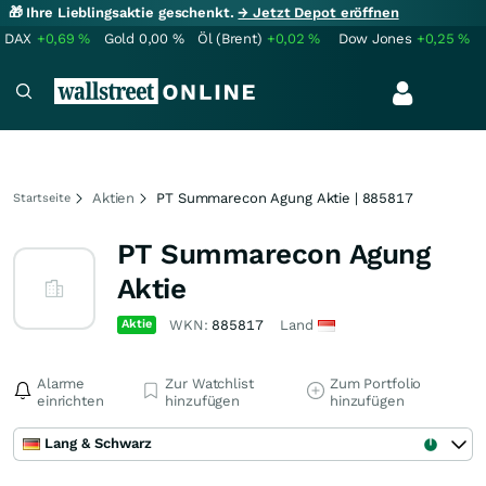
🎁 Ihre Lieblingsaktie geschenkt.
→ Jetzt Depot eröffnen
DAX
+0,69
%
Gold
0,00
%
Öl (Brent)
+0,02
%
Dow Jones
+0,25
%
Aktien
PT Summarecon Agung Aktie | 885817
Startseite
PT Summarecon Agung
Aktie
Aktie
WKN:
885817
Land
Alarme
Zur Watchlist
Zum Portfolio
einrichten
hinzufügen
hinzufügen
Lang & Schwarz