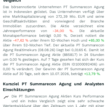
Vergleich
Das börsennotierte Unternehmen PT Summarecon Agung
ist in Indonesien gelistet. Das Unternehmen verfügt über
eine Marktkapitalisierung von 272,39 Mio.
EUR
und seine
Geschäftsaktivitäten sind vorwiegend der Branche
Immobilien zuzuordnen. Die Aktie verzeichnet eine
Jahresperformance von
-34,00
%
. Die aktuelle
Monatsperformance beträgt
0,00
%
. Derzeit notiert die
Aktie
-47,62
%
unter ihrem 52-Wochen Hoch und
+65,00
%
über ihrem 52-Wochen Tief. Der aktuelle PT Summarecon
Agung Realtimekurs (
08.08.26
) liegt bei 0,0165
€
. Damit ist
die PT Summarecon Agung Aktie (885817) in 24 Stunden
um
0,00
%
gestiegen. Auf 7 Tage gesehen hat sich der Kurs
der PT Summarecon Agung Aktie (ISIN ID1000092406) um
0,00
%
verändert. Der Gewinn der PT Summarecon Agung
Aktie auf 30 Tage, seit dem 10.07.2026, beträgt
+13,79
%
.
Kursziel PT Summarecon Agung und Analysten
Einschätzungen
Die PT Summarecon Agung Aktien Kurs Performance
und ein Index Vergleich zeigt eine sehr schwache
Wertentwicklung über den Zeitraum von 1 Jahr mit einer