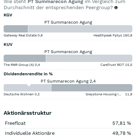
Wie steht
PT Summarecon Agung
im Vergleich zum
Durchschnitt der entsprechenden Peergroup?
KGV
PT Summarecon Agung
Gateway Real Estate
0,6
Healthpeak Pptys
160,8
KUV
PT Summarecon Agung
The RMR Group (A)
0,4
CareTrust REIT
15,5
Dividendenrendite in %
PT Summarecon Agung 2,4
Deutsche Wohnen
0,2
Greystone Housing Impact Investors LP Benef Unit Cert
11,9
Aktionärsstruktur
Freefloat
57,81 %
Individuelle Aktionäre
49,78 %