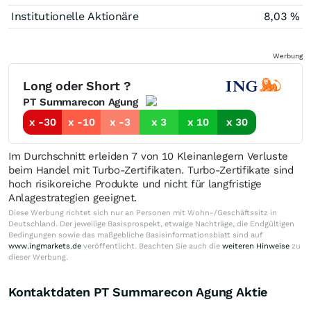
Institutionelle Aktionäre
8,03 %
Werbung
Long oder Short ?
PT Summarecon Agung
x -30
x -10
x -3
x 3
x 10
x 30
Im Durchschnitt erleiden 7 von 10 Kleinanlegern Verluste
beim Handel mit Turbo-Zertifikaten. Turbo-Zertifikate sind
hoch risikoreiche Produkte und nicht für langfristige
Anlagestrategien geeignet.
Diese Werbung richtet sich nur an Personen mit Wohn-/Geschäftssitz in
Deutschland. Der jeweilige Basisprospekt, etwaige Nachträge, die Endgültigen
Bedingungen sowie das maßgebliche Basisinformationsblatt sind auf
www.ingmarkets.de
veröffentlicht. Beachten Sie auch die
weiteren Hinweise
zu
dieser Werbung.
Kontaktdaten PT Summarecon Agung Aktie