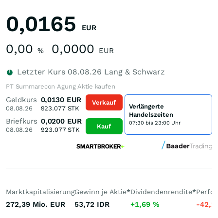
0,0165
EUR
0,00
0,0000
%
EUR
Letzter Kurs
08.08.26
Lang & Schwarz
PT Summarecon Agung Aktie kaufen
Geldkurs
0,0130
EUR
Verkauf
Verlängerte
08.08.26
923.077
STK
Handelszeiten
Briefkurs
0,0200
EUR
07:30 bis 23:00 Uhr
Kauf
08.08.26
923.077
STK
Marktkapitalisierung
Gewinn je Aktie
*
Dividendenrendite
*
Perfo
272,39 Mio.
EUR
53,72
IDR
+1,69
%
-42,1