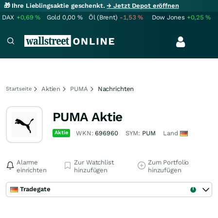
🎁 Ihre Lieblingsaktie geschenkt.
→ Jetzt Depot eröffnen
DAX
+0,69
%
Gold
0,00
%
Öl (Brent)
-1,53
%
Dow Jones
+0,25
%
Aktien
PUMA
Nachrichten
Startseite
PUMA Aktie
Aktie
WKN:
696960
SYM:
PUM
Land
Alarme
Zur Watchlist
Zum Portfolio
einrichten
hinzufügen
hinzufügen
Tradegate