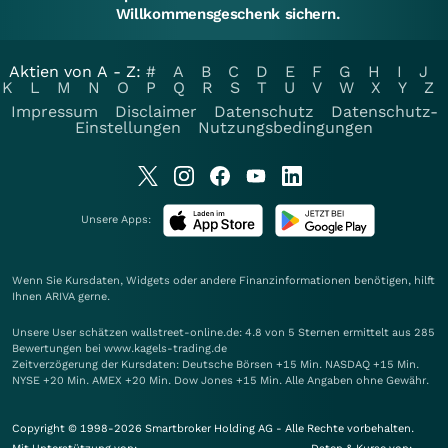
Willkommensgeschenk sichern.
Aktien von A - Z:
#
A
B
C
D
E
F
G
H
I
J
K
L
M
N
O
P
Q
R
S
T
U
V
W
X
Y
Z
Impressum
Disclaimer
Datenschutz
Datenschutz-
Einstellungen
Nutzungsbedingungen
Unsere Apps:
Wenn Sie Kursdaten, Widgets oder andere Finanzinformationen benötigen, hilft
Ihnen
ARIVA
gerne.
Unsere User schätzen wallstreet-online.de: 4.8 von 5 Sternen ermittelt aus 285
Bewertungen bei www.kagels-trading.de
Zeitverzögerung der Kursdaten: Deutsche Börsen +15 Min. NASDAQ +15 Min.
NYSE +20 Min. AMEX +20 Min. Dow Jones +15 Min. Alle Angaben ohne Gewähr.
Copyright © 1998-2026 Smartbroker Holding AG - Alle Rechte vorbehalten.