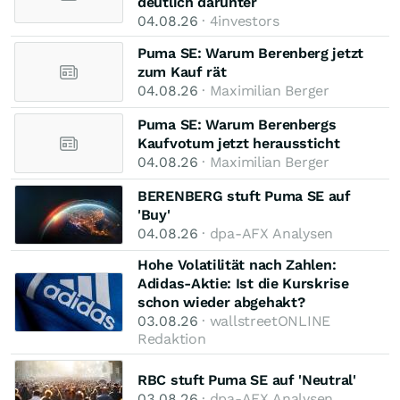
deutlich darunter
04.08.26
· 4investors
Puma SE: Warum Berenberg jetzt
zum Kauf rät
04.08.26
· Maximilian Berger
Puma SE: Warum Berenbergs
Kaufvotum jetzt heraussticht
04.08.26
· Maximilian Berger
BERENBERG stuft Puma SE auf
'Buy'
04.08.26
· dpa-AFX Analysen
Hohe Volatilität nach Zahlen:
Adidas-Aktie: Ist die Kurskrise
schon wieder abgehakt?
03.08.26
· wallstreetONLINE
Redaktion
RBC stuft Puma SE auf 'Neutral'
03.08.26
· dpa-AFX Analysen