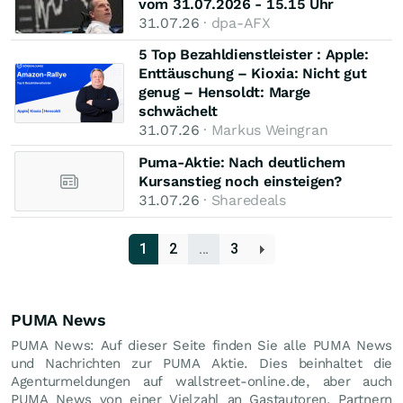
vom 31.07.2026 - 15.15 Uhr
31.07.26
· dpa-AFX
5 Top Bezahldienstleister : Apple:
Enttäuschung – Kioxia: Nicht gut
genug – Hensoldt: Marge
schwächelt
31.07.26
· Markus Weingran
Puma-Aktie: Nach deutlichem
Kursanstieg noch einsteigen?
31.07.26
· Sharedeals
1
2
…
3
PUMA News
PUMA News: Auf dieser Seite finden Sie alle PUMA News
und Nachrichten zur PUMA Aktie. Dies beinhaltet die
Agenturmeldungen auf wallstreet-online.de, aber auch
PUMA News von einer Vielzahl an Gastautoren, Partnern