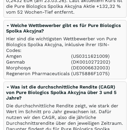
0,2432
EUR
(am
23.03.26
). Laut aktuellem Kurs ist
die Pure Biologics Spolka Akcyjna Aktie +132,32
%
vom 52 Wochen-Tief entfernt.
Welche Wettbewerber gibt es für Pure Biologics
Spolka Akcyjna?
Hier sind die wichtigsten Wettbewerber von Pure
Biologics Spolka Akcyjna, inklusive ihrer ISIN-
Codes:
Amgen
(US0311621009)
Genmab
(DK0010272202)
Morphosys
(DE0006632003)
Regeneron Pharmaceuticals
(US75886F1075)
Was ist die durchschnittliche Rendite (CAGR)
von Pure Biologics Spolka Akcyjna über 3 und 5
Jahre?
Die durchschnittliche Rendite zeigt, wie stark der
Wert im Schnitt pro Jahr gewachsen ist. Dafür
nutzen wir den CAGR, also die jährliche
Durchschnittsrendite über den jeweiligen Zeitraum.
Darunter findest du für Pure Biologics Spolka