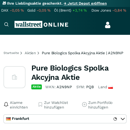
🎁 Ihre Lieblingsaktie geschenkt.
→ Jetzt Depot eröffnen
DAX
-0,05
%
Gold
-0,05
%
Öl (Brent)
+3,74
%
Dow Jones
-0,84
%
Aktien
Pure Biologics Spolka Akcyjna Aktie | A2N9NP
Startseite
Pure Biologics Spolka
Akcyjna Aktie
Aktie
WKN:
A2N9NP
SYM:
PQB
Land
Alarme
Zur Watchlist
Zum Portfolio
einrichten
hinzufügen
hinzufügen
Frankfurt