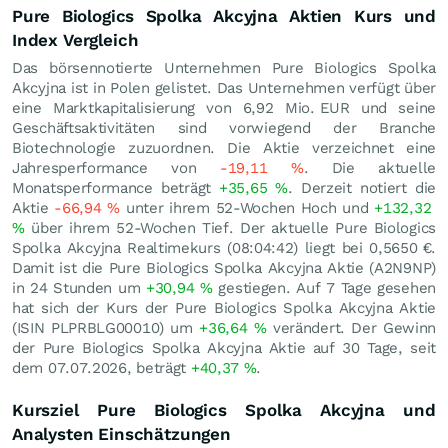
Pure Biologics Spolka Akcyjna Aktien Kurs und
Index Vergleich
Das börsennotierte Unternehmen Pure Biologics Spolka
Akcyjna ist in Polen gelistet. Das Unternehmen verfügt über
eine Marktkapitalisierung von 6,92 Mio.
EUR
und seine
Geschäftsaktivitäten sind vorwiegend der Branche
Biotechnologie zuzuordnen. Die Aktie verzeichnet eine
Jahresperformance von
-19,11
%
. Die aktuelle
Monatsperformance beträgt
+35,65
%
. Derzeit notiert die
Aktie
-66,94
%
unter ihrem 52-Wochen Hoch und
+132,32
%
über ihrem 52-Wochen Tief. Der aktuelle Pure Biologics
Spolka Akcyjna Realtimekurs (08:04:42) liegt bei 0,5650
€
.
Damit ist die Pure Biologics Spolka Akcyjna Aktie (A2N9NP)
in 24 Stunden um
+30,94
%
gestiegen. Auf 7 Tage gesehen
hat sich der Kurs der Pure Biologics Spolka Akcyjna Aktie
(ISIN PLPRBLG00010) um
+36,64
%
verändert. Der Gewinn
der Pure Biologics Spolka Akcyjna Aktie auf 30 Tage, seit
dem 07.07.2026, beträgt
+40,37
%
.
Kursziel Pure Biologics Spolka Akcyjna und
Analysten Einschätzungen