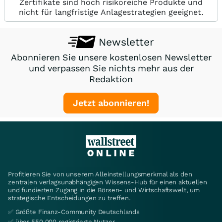
Zertifikate sind hoch risikoreiche Produkte und
nicht für langfristige Anlagestrategien geeignet.
Newsletter
Abonnieren Sie unsere kostenlosen Newsletter
und verpassen Sie nichts mehr aus der
Redaktion
Jetzt abonnieren!
Profitieren Sie von unserem Alleinstellungsmerkmal als den
zentralen verlagsunabhängigen Wissens-Hub für einen aktuellen
und fundierten Zugang in die Börsen- und Wirtschaftswelt, um
strategische Entscheidungen zu treffen.
✅ Größte Finanz-Community Deutschlands
✅ über 550.000 registrierte Nutzer