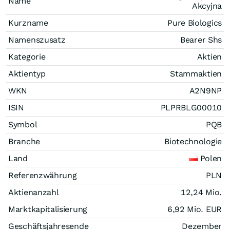
Name
Akcyjna
Kurzname
Pure Biologics
Namenszusatz
Bearer Shs
Kategorie
Aktien
Aktientyp
Stammaktien
WKN
A2N9NP
ISIN
PLPRBLG00010
Symbol
PQB
Branche
Biotechnologie
Land
Polen
Referenzwährung
PLN
Aktienanzahl
12,24 Mio.
Marktkapitalisierung
6,92 Mio.
EUR
Geschäftsjahresende
Dezember