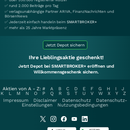
✅ rund 2.000 Beiträge pro Tag
✅ verlagsunabhängige Partner ARIVA, FinanzNachrichten und
BörsenNews
✅ Jederzeit einfach handeln beim
SMARTBROKER+
✅ mehr als 25 Jahre Marktpräsenz
Jetzt Depot sichern
Ihre Lieblingsaktie geschenkt!
Jetzt Depot bei SMARTBROKER+ eröffnen und
Willkommensgeschenk sichern.
Aktien von A - Z:
#
A
B
C
D
E
F
G
H
I
J
K
L
M
N
O
P
Q
R
S
T
U
V
W
X
Y
Z
Impressum
Disclaimer
Datenschutz
Datenschutz-
Einstellungen
Nutzungsbedingungen