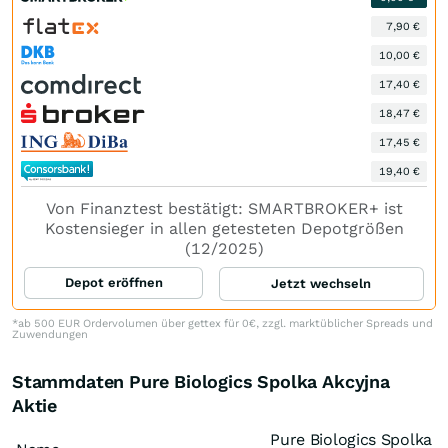
7,90 €
10,00 €
17,40 €
18,47 €
17,45 €
19,40 €
Von Finanztest bestätigt: SMARTBROKER+ ist
Kostensieger in allen getesteten Depotgrößen
(12/2025)
Depot eröffnen
Jetzt wechseln
*ab 500 EUR Ordervolumen über gettex für 0€, zzgl. marktüblicher Spreads und
Zuwendungen
Stammdaten Pure Biologics Spolka Akcyjna
Aktie
Pure Biologics Spolka