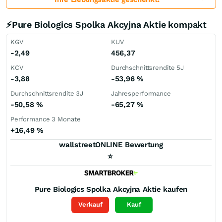
⚡Pure Biologics Spolka Akcyjna Aktie kompakt
KGV
KUV
-2,49
456,37
KCV
Durchschnittsrendite 5J
-3,88
-53,96
%
Durchschnittsrendite 3J
Jahresperformance
-50,58
%
-65,27
%
Performance 3 Monate
+16,49
%
wallstreetONLINE Bewertung
⭐
Pure Biologics Spolka Akcyjna
Aktie kaufen
Verkauf
Kauf