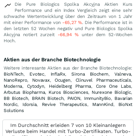
Die Pure Biologics Spolka Akcyjna Aktien Kurs
Performance und ein Index Vergleich zeigt eine sehr
schwache Wertentwicklung über den Zeitraum von 1 Jahr
mit einer Performance von
-65,27
%
. Die Performance ist in
den letzten 52 Wochen negativ und Pure Biologics Spolka
Akcyjna notiert zurzeit
-66,94
%
unter dem 52-Wochen
Hoch.
Aktien aus der Branche Biotechnologie
Weitere interesante Aktien aus der Branche Biotechnologie:
BioNTech
,
Evotec
,
InflaRx
,
Sirona Biochem
,
Valneva
,
NanoRepro
,
Novavax
,
Ocugen
,
Clinuvel Pharmaceuticals
,
Moderna
,
Cytodyn
,
Heidelberg Pharma
,
Core One Labs
,
Arbutus Biopharma
,
Kuros Biosciences
,
Nurexone Biologic
,
BB Biotech
,
BRAIN Biotech
,
PAION
,
ImmunityBio
,
Bavarian
Nordic
,
Idorsia
,
Revive Therapeutics
,
MannKind
,
BioNxt
Solutions
Im Durchschnitt erleiden 7 von 10 Kleinanlegern
Verluste beim Handel mit Turbo-Zertifikaten. Turbo-