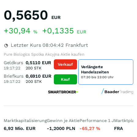
0,5650
EUR
+30,94
+0,1335
%
EUR
Letzter Kurs
08:04:42
Frankfurt
Pure Biologics Spolka Akcyjna Aktie kaufen
Geldkurs
0,5110
EUR
Verkauf
Verlängerte
19:17:22
200
STK
Handelszeiten
Briefkurs
0,6910
EUR
07:30 bis 23:00 Uhr
Kauf
19:17:22
200
STK
Marktkapitalisierung
Gewinn je Aktie
Performance 1 J
Martktplat
6,92 Mio.
EUR
-1,2000
PLN
-65,27
%
FRA