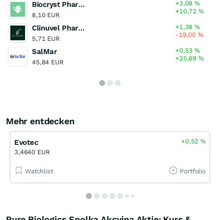
+3,08
%
Biocryst Pharmaceuticals
+10,72
%
8,10 EUR
+1,38
%
Clinuvel Pharmaceuticals
-19,00
%
5,71 EUR
+0,53
%
SalMar
+25,69
%
45,84 EUR
Mehr entdecken
+0,52
%
Evotec
3,4640 EUR
Watchlist
Portfolio
Pure Biologics Spolka Akcyjna Aktie: Kurs &