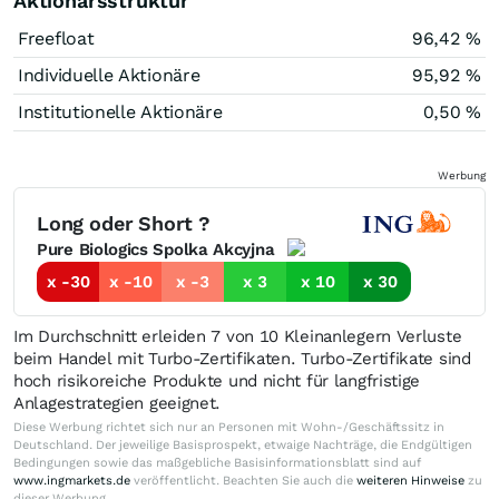
Aktionärsstruktur
Freefloat
96,42 %
Individuelle Aktionäre
95,92 %
Institutionelle Aktionäre
0,50 %
Werbung
Long oder Short ?
Pure Biologics Spolka Akcyjna
x -30
x -10
x -3
x 3
x 10
x 30
Im Durchschnitt erleiden 7 von 10 Kleinanlegern Verluste
beim Handel mit Turbo-Zertifikaten. Turbo-Zertifikate sind
hoch risikoreiche Produkte und nicht für langfristige
Anlagestrategien geeignet.
Diese Werbung richtet sich nur an Personen mit Wohn-/Geschäftssitz in
Deutschland. Der jeweilige Basisprospekt, etwaige Nachträge, die Endgültigen
Bedingungen sowie das maßgebliche Basisinformationsblatt sind auf
www.ingmarkets.de
veröffentlicht. Beachten Sie auch die
weiteren Hinweise
zu
dieser Werbung.