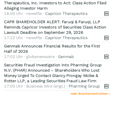
Therapeutics, Inc. Investors to Act: Class Action Filed
Alleging Investor Harm
18:00 Uhr · newsfile ·
Capricor Therapeutics
CAPR SHAREHOLDER ALERT: Faruqi & Faruqi, LLP
Reminds Capricor Investors of Securities Class Action
Lawsuit Deadline on September 29, 2026
17:22 Uhr · newsfile ·
Capricor Therapeutics
Genmab Announces Financial Results for the First
Half of 2026
17:02 Uhr · globenewswire ·
Genmab
Securities Fraud Investigation Into Pharming Group
N.V. (PHAR) Announced – Shareholders Who Lost
Money Urged To Contact Glancy Prongay Wolke &
Rotter LLP, a Leading Securities Fraud Law Firm
17:00 Uhr · Business Wire (engl.) ·
Pharming Group
mehr Branchennachrichten »