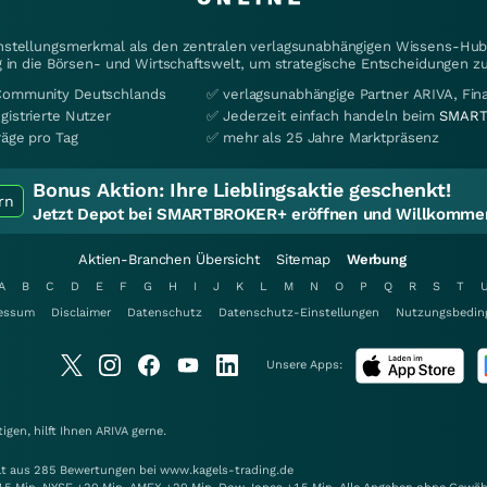
instellungsmerkmal als den zentralen verlagsunabhängigen Wissens-Hub 
 in die Börsen- und Wirtschaftswelt, um strategische Entscheidungen zu
Community Deutschlands
✅ verlagsunabhängige Partner ARIVA, Fi
gistrierte Nutzer
✅ Jederzeit einfach handeln beim
SMART
räge pro Tag
✅ mehr als 25 Jahre Marktpräsenz
Bonus Aktion:
Ihre Lieblingsaktie geschenkt!
rn
Jetzt Depot bei SMARTBROKER+ eröffnen und Willkommen
Aktien-Branchen Übersicht
Sitemap
Werbung
A
B
C
D
E
F
G
H
I
J
K
L
M
N
O
P
Q
R
S
T
essum
Disclaimer
Datenschutz
Datenschutz-Einstellungen
Nutzungsbedin
Unsere Apps:
gen, hilft Ihnen
ARIVA
gerne.
elt aus 285 Bewertungen bei www.kagels-trading.de