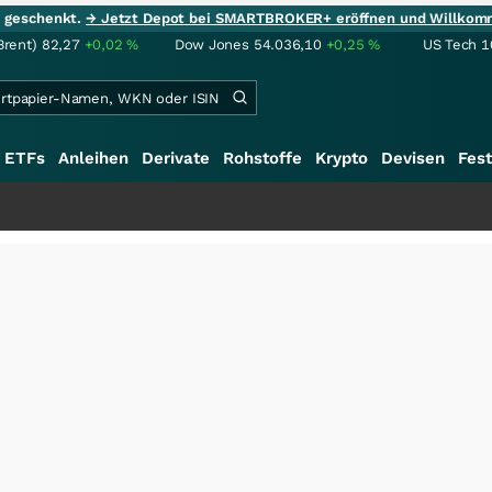
ie geschenkt.
→ Jetzt Depot bei SMARTBROKER+ eröffnen und Willkom
Brent)
82,27
+0,02
%
Dow Jones
54.036,10
+0,25
%
US Tech 1
ETFs
Anleihen
Derivate
Rohstoffe
Krypto
Devisen
Fest