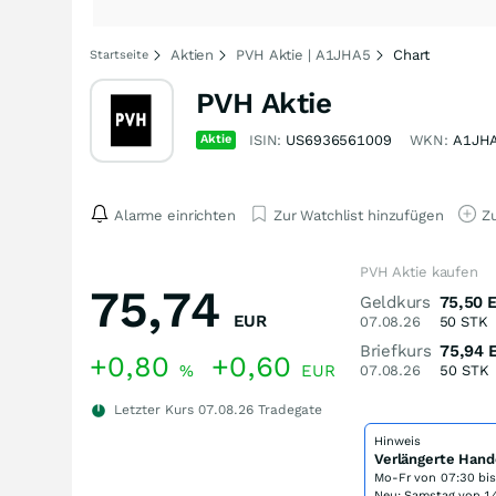
Aktien
PVH Aktie | A1JHA5
Chart
Startseite
PVH Aktie
Aktie
ISIN:
US6936561009
WKN:
A1JH
Alarme einrichten
Zur Watchlist hinzufügen
Zu
PVH Aktie kaufen
75,74
Geldkurs
75,50
EUR
07.08.26
50
STK
Briefkurs
75,94
+0,80
+0,60
%
EUR
07.08.26
50
STK
Letzter Kurs
07.08.26
Tradegate
Hinweis
Verlängerte Hand
Mo-Fr von
07:30 bi
Neu: Samstag von 14