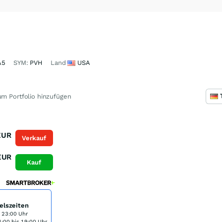
A5
SYM:
PVH
Land
USA
m Portfolio hinzufügen
EUR
Verkauf
EUR
Kauf
elszeiten
s 23:00 Uhr
:00 bis 19:00 Uhr