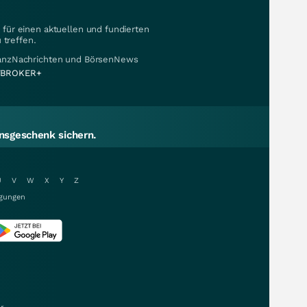
für einen aktuellen und fundierten
 treffen.
nanzNachrichten und BörsenNews
BROKER+
sgeschenk sichern.
U
V
W
X
Y
Z
gungen