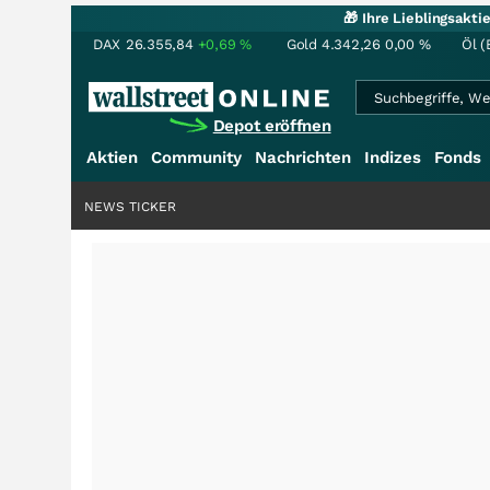
🎁 Ihre Lieblingsakt
DAX
26.355,84
+0,69
%
Gold
4.342,26
0,00
%
Öl (
Depot eröffnen
Aktien
Community
Nachrichten
Indizes
Fonds
NEWS TICKER