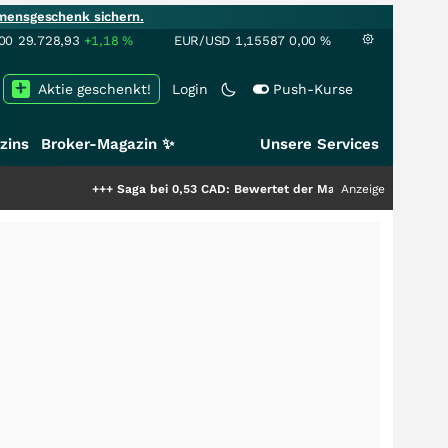
mensgeschenk sichern.
00
29.728,93
+1,18
%
EUR/USD
1,15587
0,00
%
Aktie geschenkt!
Login
Push-Kurse
zins
Broker-Magazin ✨
Unsere Services
+++
Saga bei 0,53 CAD: Bewertet der Markt noch immer nur die Hä
Anzeige