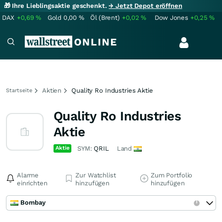
🎁 Ihre Lieblingsaktie geschenkt.
→ Jetzt Depot eröffnen
DAX
+0,69
%
Gold
0,00
%
Öl (Brent)
+0,02
%
Dow Jones
+0,25
%
Aktien
Quality Ro Industries Aktie
Startseite
Quality Ro Industries
Aktie
Aktie
SYM:
QRIL
Land
Alarme
Zur Watchlist
Zum Portfolio
einrichten
hinzufügen
hinzufügen
Bombay