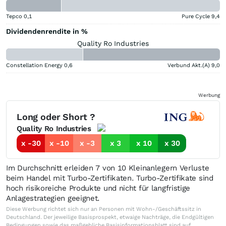
Tepco
0,1
Pure Cycle
9,4
Dividendenrendite in %
Quality Ro Industries
Constellation Energy
0,6
Verbund Akt.(A)
9,0
Werbung
Long oder Short ?
Quality Ro Industries
x -30
x -10
x -3
x 3
x 10
x 30
Im Durchschnitt erleiden 7 von 10 Kleinanlegern Verluste
beim Handel mit Turbo-Zertifikaten. Turbo-Zertifikate sind
hoch risikoreiche Produkte und nicht für langfristige
Anlagestrategien geeignet.
Diese Werbung richtet sich nur an Personen mit Wohn-/Geschäftssitz in
Deutschland. Der jeweilige Basisprospekt, etwaige Nachträge, die Endgültigen
Bedingungen sowie das maßgebliche Basisinformationsblatt sind auf