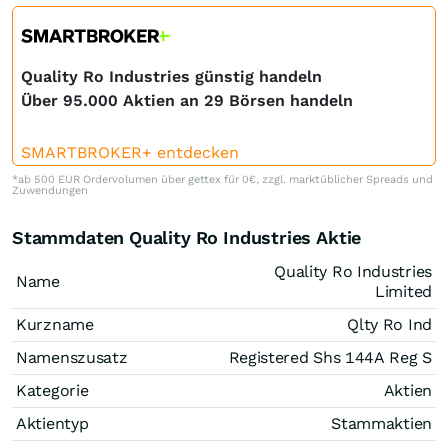
Quality Ro Industries günstig handeln
Über 95.000 Aktien an 29 Börsen handeln
SMARTBROKER+ entdecken
*ab 500 EUR Ordervolumen über gettex für 0€, zzgl. marktüblicher Spreads und
Zuwendungen
Stammdaten Quality Ro Industries Aktie
Quality Ro Industries
Name
Limited
Kurzname
Qlty Ro Ind
Namenszusatz
Registered Shs 144A Reg S
Kategorie
Aktien
Aktientyp
Stammaktien