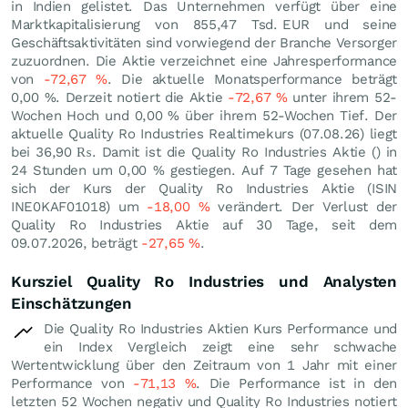
in Indien gelistet. Das Unternehmen verfügt über eine
Marktkapitalisierung von 855,47 Tsd.
EUR
und seine
Geschäftsaktivitäten sind vorwiegend der Branche Versorger
zuzuordnen. Die Aktie verzeichnet eine Jahresperformance
von
-72,67
%
. Die aktuelle Monatsperformance beträgt
0,00
%
. Derzeit notiert die Aktie
-72,67
%
unter ihrem 52-
Wochen Hoch und
0,00
%
über ihrem 52-Wochen Tief. Der
aktuelle Quality Ro Industries Realtimekurs (
07.08.26
) liegt
bei 36,90
₨
. Damit ist die Quality Ro Industries Aktie () in
24 Stunden um
0,00
%
gestiegen. Auf 7 Tage gesehen hat
sich der Kurs der Quality Ro Industries Aktie (ISIN
INE0KAF01018) um
-18,00
%
verändert. Der Verlust der
Quality Ro Industries Aktie auf 30 Tage, seit dem
09.07.2026, beträgt
-27,65
%
.
Kursziel Quality Ro Industries und Analysten
Einschätzungen
Die Quality Ro Industries Aktien Kurs Performance und
ein Index Vergleich zeigt eine sehr schwache
Wertentwicklung über den Zeitraum von 1 Jahr mit einer
Performance von
-71,13
%
. Die Performance ist in den
letzten 52 Wochen negativ und Quality Ro Industries notiert