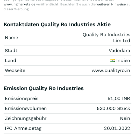
www.ingmarkets.de
veröffentlicht. Beachten Sie auch die
weiteren Hinweise
zu
dieser Werbung.
Kontaktdaten Quality Ro Industries Aktie
Quality Ro Industries
Name
Limited
Stadt
Vadodara
Land
Indien
Webseite
www.qualityro.in
Emission Quality Ro Industries
Emissionspreis
51,00
INR
Emissionsvolumen
530.000
Stück
Zeichnungsgebühr
Nein
IPO Anmeldetag
20.01.2022