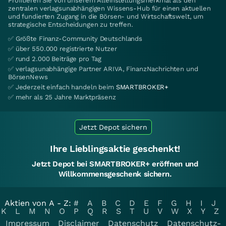
Profitieren Sie von unserem Alleinstellungsmerkmal als den
zentralen verlagsunabhängigen Wissens-Hub für einen aktuellen
und fundierten Zugang in die Börsen- und Wirtschaftswelt, um
strategische Entscheidungen zu treffen.
✅ Größte Finanz-Community Deutschlands
✅ über 550.000 registrierte Nutzer
✅ rund 2.000 Beiträge pro Tag
✅ verlagsunabhängige Partner ARIVA, FinanzNachrichten und
BörsenNews
✅ Jederzeit einfach handeln beim
SMARTBROKER+
✅ mehr als 25 Jahre Marktpräsenz
Jetzt Depot sichern
Ihre Lieblingsaktie geschenkt!
Jetzt Depot bei SMARTBROKER+ eröffnen und
Willkommensgeschenk sichern.
Aktien von A - Z:
#
A
B
C
D
E
F
G
H
I
J
K
L
M
N
O
P
Q
R
S
T
U
V
W
X
Y
Z
Impressum
Disclaimer
Datenschutz
Datenschutz-