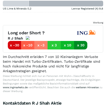
US Lime & Minerals
0,2
Lennar Registered (A)
9,6
Werbung
Long oder Short ?
R J Shah
x -30
x -10
x -3
x 3
x 10
x 30
Im Durchschnitt erleiden 7 von 10 Kleinanlegern Verluste
beim Handel mit Turbo-Zertifikaten. Turbo-Zertifikate sind
hoch risikoreiche Produkte und nicht für langfristige
Anlagestrategien geeignet.
Diese Werbung richtet sich nur an Personen mit Wohn-/Geschäftssitz in
Deutschland. Der jeweilige Basisprospekt, etwaige Nachträge, die Endgültigen
Bedingungen sowie das maßgebliche Basisinformationsblatt sind auf
www.ingmarkets.de
veröffentlicht. Beachten Sie auch die
weiteren Hinweise
zu
dieser Werbung.
Kontaktdaten R J Shah Aktie