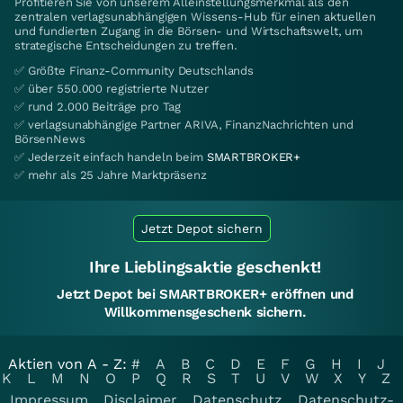
Profitieren Sie von unserem Alleinstellungsmerkmal als den
zentralen verlagsunabhängigen Wissens-Hub für einen aktuellen
und fundierten Zugang in die Börsen- und Wirtschaftswelt, um
strategische Entscheidungen zu treffen.
✅ Größte Finanz-Community Deutschlands
✅ über 550.000 registrierte Nutzer
✅ rund 2.000 Beiträge pro Tag
✅ verlagsunabhängige Partner ARIVA, FinanzNachrichten und
BörsenNews
✅ Jederzeit einfach handeln beim
SMARTBROKER+
✅ mehr als 25 Jahre Marktpräsenz
Jetzt Depot sichern
Ihre Lieblingsaktie geschenkt!
Jetzt Depot bei SMARTBROKER+ eröffnen und
Willkommensgeschenk sichern.
Aktien von A - Z:
#
A
B
C
D
E
F
G
H
I
J
K
L
M
N
O
P
Q
R
S
T
U
V
W
X
Y
Z
Impressum
Disclaimer
Datenschutz
Datenschutz-