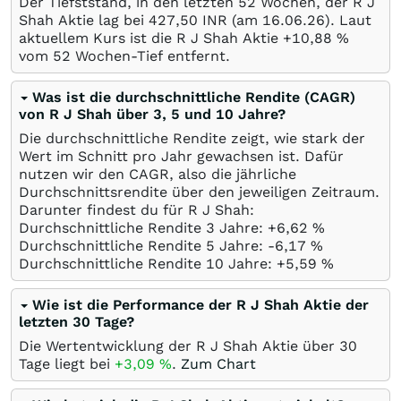
Der Tiefststand, in den letzten 52 Wochen, der R J
Shah Aktie lag bei 427,50
INR
(am
16.06.26
). Laut
aktuellem Kurs ist die R J Shah Aktie +10,88
%
vom 52 Wochen-Tief entfernt.
Was ist die durchschnittliche Rendite (CAGR)
von R J Shah über 3, 5 und 10 Jahre?
Die durchschnittliche Rendite zeigt, wie stark der
Wert im Schnitt pro Jahr gewachsen ist. Dafür
nutzen wir den CAGR, also die jährliche
Durchschnittsrendite über den jeweiligen Zeitraum.
Darunter findest du für R J Shah:
Durchschnittliche Rendite 3 Jahre: +6,62
%
Durchschnittliche Rendite 5 Jahre: -6,17
%
Durchschnittliche Rendite 10 Jahre: +5,59
%
Wie ist die Performance der R J Shah Aktie der
letzten 30 Tage?
Die Wertentwicklung der R J Shah Aktie über 30
Tage liegt bei
+3,09
%
.
Zum Chart