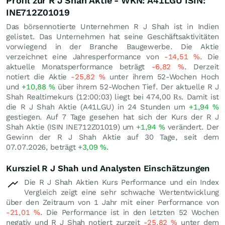
Profil zur R J Shah Aktie - WKN: A41LGU ISIN:
INE712Z01019
Das börsennotierte Unternehmen R J Shah ist in Indien
gelistet. Das Unternehmen hat seine Geschäftsaktivitäten
vorwiegend in der Branche Baugewerbe. Die Aktie
verzeichnet eine Jahresperformance von
-14,51
%
. Die
aktuelle Monatsperformance beträgt
-6,82
%
. Derzeit
notiert die Aktie
-25,82
%
unter ihrem 52-Wochen Hoch
und
+10,88
%
über ihrem 52-Wochen Tief. Der aktuelle R J
Shah Realtimekurs (12:00:03) liegt bei 474,00
₨
. Damit ist
die R J Shah Aktie (A41LGU) in 24 Stunden um
+1,94
%
gestiegen. Auf 7 Tage gesehen hat sich der Kurs der R J
Shah Aktie (ISIN INE712Z01019) um
+1,94
%
verändert. Der
Gewinn der R J Shah Aktie auf 30 Tage, seit dem
07.07.2026, beträgt
+3,09
%
.
Kursziel R J Shah und Analysten Einschätzungen
Die R J Shah Aktien Kurs Performance und ein Index
Vergleich zeigt eine sehr schwache Wertentwicklung
über den Zeitraum von 1 Jahr mit einer Performance von
-21,01
%
. Die Performance ist in den letzten 52 Wochen
negativ und R J Shah notiert zurzeit
-25,82
%
unter dem