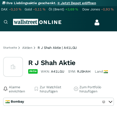
🎁 Ihre Lieblingsaktie geschenkt.
→ Jetzt Depot eröffnen
DAX
-0,10
%
Gold
-0,11
%
Öl (Brent)
+3,69
%
Dow Jones
-0,93
%
Aktien
R J Shah Aktie | A41LGU
Startseite
R J Shah Aktie
Aktie
WKN:
A41LGU
SYM:
RJSHAH
Land
Alarme
Zur Watchlist
Zum Portfolio
einrichten
hinzufügen
hinzufügen
Bombay