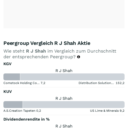
Peergroup Vergleich R J Shah Aktie
Wie steht
R J Shah
im Vergleich zum Durchschnitt
der entsprechenden Peergroup?
KGV
R J Shah
Comstock Holding Companies Registered (A)
7,2
Distribution Solutions Group
152,2
KUV
R J Shah
A.S.Creation Tapeten
0,2
US Lime & Minerals
9,2
Dividendenrendite in %
R J Shah