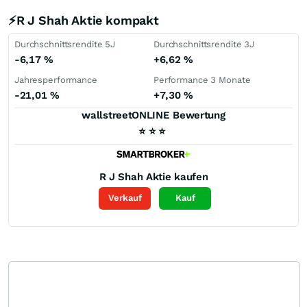
⚡R J Shah Aktie kompakt
Durchschnittsrendite 5J
Durchschnittsrendite 3J
-6,17
%
+6,62
%
Jahresperformance
Performance 3 Monate
-21,01
%
+7,30
%
wallstreetONLINE Bewertung
⭐
⭐
⭐
R J Shah
Aktie kaufen
Verkauf
Kauf