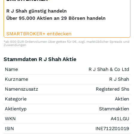
R J Shah günstig handeln
Über 95.000 Aktien an 29 Börsen handeln
SMARTBROKER+ entdecken
*ab 500 EUR Ordervolumen über gettex für 0€, zzgl. marktüblicher Spreads und
Zuwendungen
Stammdaten R J Shah Aktie
Name
R J Shah & Co Ltd
Kurzname
R J Shah
Namenszusatz
Registered Shs
Kategorie
Aktien
Aktientyp
Stammaktien
WKN
A41LGU
ISIN
INE712Z01019