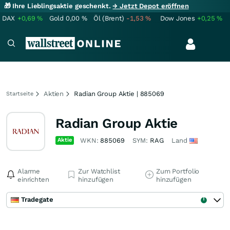
🎁 Ihre Lieblingsaktie geschenkt.
→ Jetzt Depot eröffnen
DAX
+0,69
%
Gold
0,00
%
Öl (Brent)
-1,53
%
Dow Jones
+0,25
%
Aktien
Radian Group Aktie | 885069
Startseite
Radian Group Aktie
Aktie
WKN:
885069
SYM:
RAG
Land
Alarme
Zur Watchlist
Zum Portfolio
einrichten
hinzufügen
hinzufügen
Tradegate