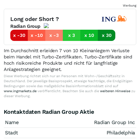
Werbung
Long oder Short ?
Radian Group
x -30
x -10
x -3
x 3
x 10
x 30
Im Durchschnitt erleiden 7 von 10 Kleinanlegern Verluste
beim Handel mit Turbo-Zertifikaten. Turbo-Zertifikate sind
hoch risikoreiche Produkte und nicht für langfristige
Anlagestrategien geeignet.
Diese Werbung richtet sich nur an Personen mit Wohn-/Geschäftssitz in
Deutschland. Der jeweilige Basisprospekt, etwaige Nachträge, die Endgültigen
Bedingungen sowie das maßgebliche Basisinformationsblatt sind auf
www.ingmarkets.de
veröffentlicht. Beachten Sie auch die
weiteren Hinweise
zu
dieser Werbung.
Kontaktdaten Radian Group Aktie
Name
Radian Group Inc
Stadt
Philadelphia