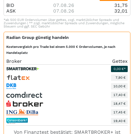
BID
07.08.26
31,75
ASK
07.08.26
32,01
*ab 500 EUR Ordervolumen über gettex, zzgl. marktüblicher Spreads und
Zuwendungen | ** zzgl. marktüblicher Spreads und Zuwendungen, mögliche
Steuern und ggf. SEC Gebühr
Radian Group günstig handeln
Kostenvergleich pro Trade bei einem 5.000 € Ordervolumen, je nach
Handelsplatz
Broker
Gettex
0,00 €*
7,90 €
10,00 €
17,40 €
18,47 €
17,45 €
19,40 €
Von Finanztest bestätigt: SMARTBROKER+ ist