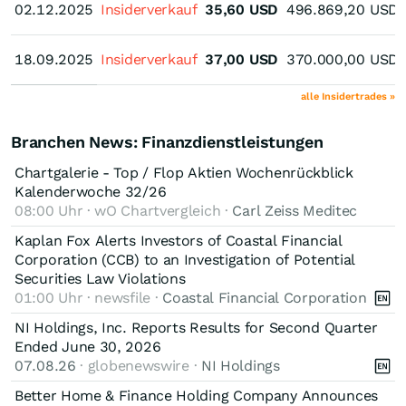
02.12.2025
02.12.2025
Insiderverkauf
35,60
USD
496.869,20
USD
18.09.2025
18.09.2025
Insiderverkauf
37,00
USD
370.000,00
USD
alle Insidertrades »
Branchen News: Finanzdienstleistungen
Chartgalerie - Top / Flop Aktien Wochenrückblick
Kalenderwoche 32/26
08:00 Uhr · wO Chartvergleich ·
Carl Zeiss Meditec
Kaplan Fox Alerts Investors of Coastal Financial
Corporation (CCB) to an Investigation of Potential
Securities Law Violations
01:00 Uhr · newsfile ·
Coastal Financial Corporation
NI Holdings, Inc. Reports Results for Second Quarter
Ended June 30, 2026
07.08.26
· globenewswire ·
NI Holdings
Better Home & Finance Holding Company Announces