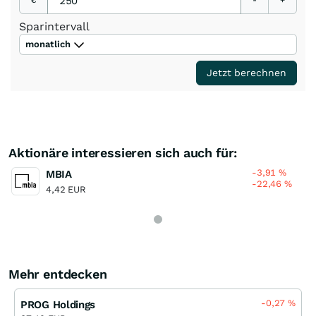
€
-
+
Sparintervall
monatlich
Jetzt berechnen
Aktionäre interessieren sich auch für:
-3,91
%
MBIA
-22,46
%
4,42 EUR
Mehr entdecken
-0,27
%
PROG Holdings