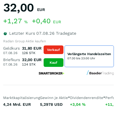
32,00
EUR
+1,27
+0,40
%
EUR
Letzter Kurs
07.08.26
Tradegate
Radian Group Aktie kaufen
Geldkurs
31,80
EUR
Verkauf
07.08.26
126
STK
Verlängerte Handelszeiten
07:30 bis 23:00 Uhr
Briefkurs
32,00
EUR
Kauf
07.08.26
124
STK
Marktkapitalisierung
Gewinn je Aktie
*
Dividendenrendite
*
Perfo
4,24 Mrd.
EUR
5,2978
USD
+3,04
%
+11,