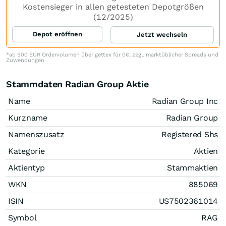
Kostensieger in allen getesteten Depotgrößen
(12/2025)
Depot eröffnen
Jetzt wechseln
*ab 500 EUR Ordervolumen über gettex für 0€, zzgl. marktüblicher Spreads und
Zuwendungen
Stammdaten Radian Group Aktie
Name
Radian Group Inc
Kurzname
Radian Group
Namenszusatz
Registered Shs
Kategorie
Aktien
Aktientyp
Stammaktien
WKN
885069
ISIN
US7502361014
Symbol
RAG