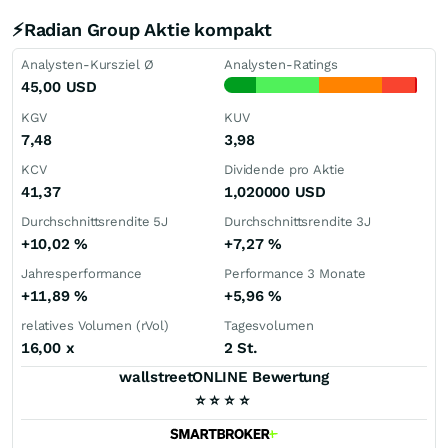
⚡Radian Group Aktie kompakt
Analysten-Kursziel Ø
Analysten-Ratings
45,00
USD
KGV
KUV
7,48
3,98
KCV
Dividende pro Aktie
41,37
1,020000
USD
Durchschnittsrendite 5J
Durchschnittsrendite 3J
+10,02
%
+7,27
%
Jahresperformance
Performance 3 Monate
+11,89
%
+5,96
%
relatives Volumen (rVol)
Tagesvolumen
16,00
x
2 St.
wallstreetONLINE Bewertung
⭐
⭐
⭐
⭐