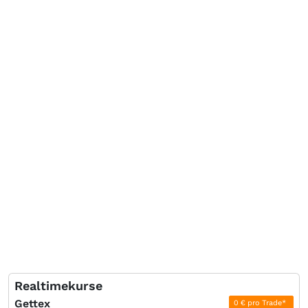
Realtimekurse
Gettex
0 € pro Trade*