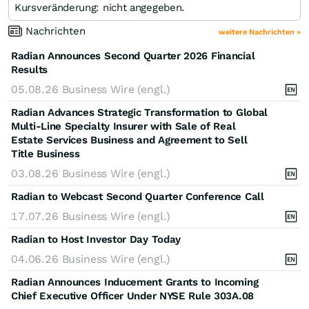
Kursveränderung: nicht angegeben.
Nachrichten
weitere Nachrichten »
Radian Announces Second Quarter 2026 Financial
Results
05.08.26
Business Wire (engl.)
Radian Advances Strategic Transformation to Global
Multi-Line Specialty Insurer with Sale of Real
Estate Services Business and Agreement to Sell
Title Business
03.08.26
Business Wire (engl.)
Radian to Webcast Second Quarter Conference Call
17.07.26
Business Wire (engl.)
Radian to Host Investor Day Today
04.06.26
Business Wire (engl.)
Radian Announces Inducement Grants to Incoming
Chief Executive Officer Under NYSE Rule 303A.08