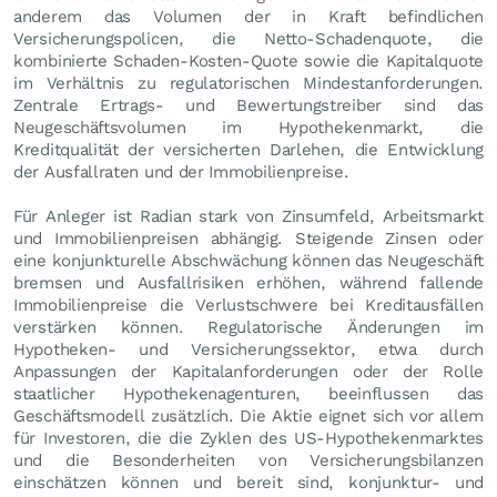
anderem das Volumen der in Kraft befindlichen
Versicherungspolicen, die Netto-Schadenquote, die
kombinierte Schaden-Kosten-Quote sowie die Kapitalquote
im Verhältnis zu regulatorischen Mindestanforderungen.
Zentrale Ertrags- und Bewertungs­treiber sind das
Neugeschäftsvolumen im Hypothekenmarkt, die
Kreditqualität der versicherten Darlehen, die Entwicklung
der Ausfallraten und der Immobilienpreise.
Für Anleger ist Radian stark von Zinsumfeld, Arbeitsmarkt
und Immobilienpreisen abhängig. Steigende Zinsen oder
eine konjunkturelle Abschwächung können das Neugeschäft
bremsen und Ausfallrisiken erhöhen, während fallende
Immobilienpreise die Verlustschwere bei Kreditausfällen
verstärken können. Regulatorische Änderungen im
Hypotheken- und Versicherungssektor, etwa durch
Anpassungen der Kapitalanforderungen oder der Rolle
staatlicher Hypothekenagenturen, beeinflussen das
Geschäftsmodell zusätzlich. Die Aktie eignet sich vor allem
für Investoren, die die Zyklen des US-Hypothekenmarktes
und die Besonderheiten von Versicherungsbilanzen
einschätzen können und bereit sind, konjunktur- und