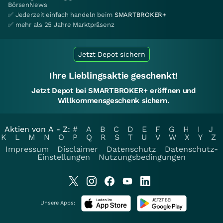
BörsenNews
✅ Jederzeit einfach handeln beim
SMARTBROKER+
✅ mehr als 25 Jahre Marktpräsenz
Jetzt Depot sichern
Ihre Lieblingsaktie geschenkt!
Jetzt Depot bei SMARTBROKER+ eröffnen und
Willkommensgeschenk sichern.
Aktien von A - Z:
#
A
B
C
D
E
F
G
H
I
J
K
L
M
N
O
P
Q
R
S
T
U
V
W
X
Y
Z
Impressum
Disclaimer
Datenschutz
Datenschutz-
Einstellungen
Nutzungsbedingungen
Unsere Apps: