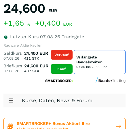
24,600
EUR
+1,65
+0,400
%
EUR
Letzter Kurs
07.08.26
Tradegate
Radware Aktie kaufen
Geldkurs
24,400
EUR
Verkauf
Verlängerte
07.08.26
411
STK
Handelszeiten
Briefkurs
24,600
EUR
07:30 bis 23:00 Uhr
Kauf
07.08.26
407
STK
Kurse, Daten, News & Forum
SMARTBROKER+ Bonus Aktion! Ihre
🎁