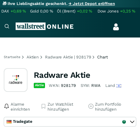
🎁 Ihre Lieblingsaktie geschenkt.
→ Jetzt Depot eröffnen
DAX
+0,69
%
Gold
0,00
%
Öl (Brent)
+0,02
%
Dow Jones
+0,25
%
Aktien
Radware Aktie | 928179
Chart
Startseite
Radware Aktie
Aktie
WKN:
928179
SYM:
RWA
Land
Alarme
Zur Watchlist
Zum Portfolio
einrichten
hinzufügen
hinzufügen
Tradegate