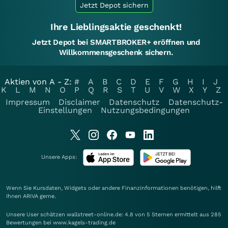
Jetzt Depot sichern
Ihre Lieblingsaktie geschenkt!
Jetzt Depot bei SMARTBROKER+ eröffnen und
Willkommensgeschenk sichern.
Aktien von A - Z:
#
A
B
C
D
E
F
G
H
I
J
K
L
M
N
O
P
Q
R
S
T
U
V
W
X
Y
Z
Impressum
Disclaimer
Datenschutz
Datenschutz-
Einstellungen
Nutzungsbedingungen
Unsere Apps:
Wenn Sie Kursdaten, Widgets oder andere Finanzinformationen benötigen, hilft
Ihnen
ARIVA
gerne.
Unsere User schätzen wallstreet-online.de: 4.8 von 5 Sternen ermittelt aus 285
Bewertungen bei www.kagels-trading.de