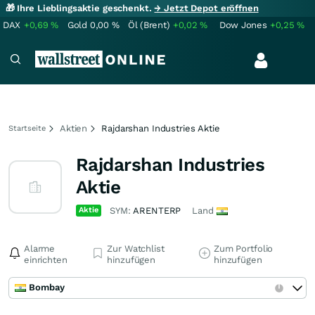
🎁 Ihre Lieblingsaktie geschenkt.
→ Jetzt Depot eröffnen
DAX
+0,69
%
Gold
0,00
%
Öl (Brent)
+0,02
%
Dow Jones
+0,25
%
Aktien
Rajdarshan Industries Aktie
Startseite
Rajdarshan Industries
Aktie
Aktie
SYM:
ARENTERP
Land
Alarme
Zur Watchlist
Zum Portfolio
einrichten
hinzufügen
hinzufügen
Bombay