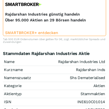
Rajdarshan Industries günstig handeln
Über 95.000 Aktien an 29 Börsen handeln
SMARTBROKER+ entdecken
*ab 500 EUR Ordervolumen über gettex für 0€, zzgl. marktüblicher Spreads und
Zuwendungen
Stammdaten Rajdarshan Industries Aktie
Name
Rajdarshan Industries Ltd
Kurzname
Rajdarshan Inds
Namenszusatz
Shs Dematerialised
Kategorie
Aktien
Aktientyp
Stammaktien
ISIN
INE610C01014