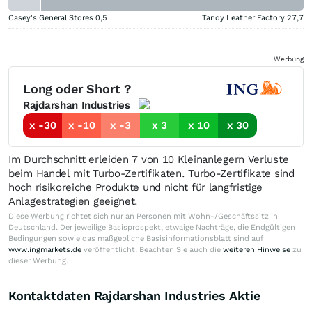
Casey's General Stores
0,5
Tandy Leather Factory
27,7
Werbung
Long oder Short ?
Rajdarshan Industries
x -30
x -10
x -3
x 3
x 10
x 30
Im Durchschnitt erleiden 7 von 10 Kleinanlegern Verluste
beim Handel mit Turbo-Zertifikaten. Turbo-Zertifikate sind
hoch risikoreiche Produkte und nicht für langfristige
Anlagestrategien geeignet.
Diese Werbung richtet sich nur an Personen mit Wohn-/Geschäftssitz in
Deutschland. Der jeweilige Basisprospekt, etwaige Nachträge, die Endgültigen
Bedingungen sowie das maßgebliche Basisinformationsblatt sind auf
www.ingmarkets.de
veröffentlicht. Beachten Sie auch die
weiteren Hinweise
zu
dieser Werbung.
Kontaktdaten Rajdarshan Industries Aktie