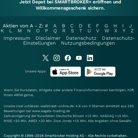
Jetzt Depot bei SMARTBROKER+ eröffnen und
Willkommensgeschenk sichern.
Aktien von A - Z:
#
A
B
C
D
E
F
G
H
I
J
K
L
M
N
O
P
Q
R
S
T
U
V
W
X
Y
Z
Impressum
Disclaimer
Datenschutz
Datenschutz-
Einstellungen
Nutzungsbedingungen
Unsere Apps:
Wenn Sie Kursdaten, Widgets oder andere Finanzinformationen benötigen, hilft
Ihnen
ARIVA
gerne.
Unsere User schätzen wallstreet-online.de: 4.8 von 5 Sternen ermittelt aus 285
Bewertungen bei www.kagels-trading.de
Zeitverzögerung der Kursdaten: Deutsche Börsen +15 Min. NASDAQ +15 Min.
NYSE +20 Min. AMEX +20 Min. Dow Jones +15 Min. Alle Angaben ohne Gewähr.
Copyright © 1998-2026 Smartbroker Holding AG - Alle Rechte vorbehalten.