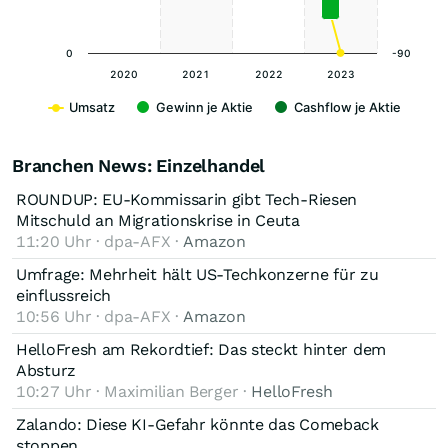
0
-90
2020
2021
2022
2023
Umsatz
Gewinn je Aktie
Cashflow je Aktie
Branchen News: Einzelhandel
ROUNDUP: EU-Kommissarin gibt Tech-Riesen
Mitschuld an Migrationskrise in Ceuta
11:20 Uhr · dpa-AFX ·
Amazon
Umfrage: Mehrheit hält US-Techkonzerne für zu
einflussreich
10:56 Uhr · dpa-AFX ·
Amazon
HelloFresh am Rekordtief: Das steckt hinter dem
Absturz
10:27 Uhr · Maximilian Berger ·
HelloFresh
Zalando: Diese KI-Gefahr könnte das Comeback
stoppen