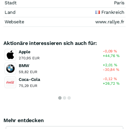
Stadt
Paris
Land
Frankreich
Webseite
www.rallye.fr
Aktionäre interessieren sich auch für:
-0,09
%
Apple
+44,76
%
270,95 EUR
+2,01
%
BMW
-30,84
%
59,82 EUR
-0,12
%
Coca-Cola
+26,72
%
75,29 EUR
Mehr entdecken