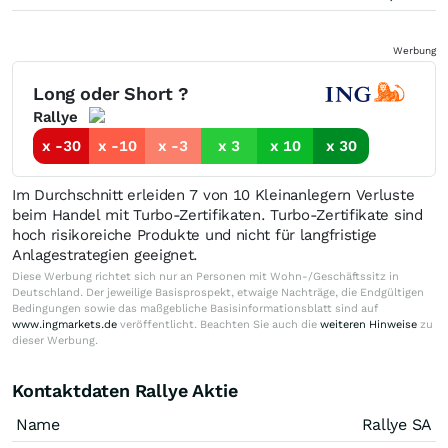
Werbung
Long oder Short ?
Rallye
x -30
x -10
x -3
x 3
x 10
x 30
Im Durchschnitt erleiden 7 von 10 Kleinanlegern Verluste
beim Handel mit Turbo-Zertifikaten. Turbo-Zertifikate sind
hoch risikoreiche Produkte und nicht für langfristige
Anlagestrategien geeignet.
Diese Werbung richtet sich nur an Personen mit Wohn-/Geschäftssitz in
Deutschland. Der jeweilige Basisprospekt, etwaige Nachträge, die Endgültigen
Bedingungen sowie das maßgebliche Basisinformationsblatt sind auf
www.ingmarkets.de
veröffentlicht. Beachten Sie auch die
weiteren Hinweise
zu
dieser Werbung.
Kontaktdaten Rallye Aktie
Name
Rallye SA