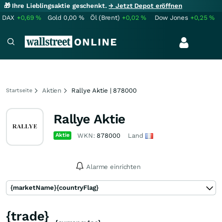
🎁 Ihre Lieblingsaktie geschenkt.
→ Jetzt Depot eröffnen
DAX
+0,69
%
Gold
0,00
%
Öl (Brent)
+0,02
%
Dow Jones
+0,25
%
Aktien
Rallye Aktie | 878000
Startseite
Rallye Aktie
Aktie
WKN:
878000
Land
Alarme einrichten
{marketName}
{countryFlag}
{trade}