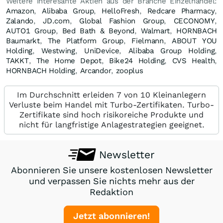
Weitere interesante Aktien aus der Branche Einzelhandel:
Amazon
,
Alibaba Group
,
HelloFresh
,
Redcare Pharmacy
,
Zalando
,
JD.com
,
Global Fashion Group
,
CECONOMY
,
AUTO1 Group
,
Bed Bath & Beyond
,
Walmart
,
HORNBACH
Baumarkt
,
The Platform Group
,
Fielmann
,
ABOUT YOU
Holding
,
Westwing
,
UniDevice
,
Alibaba Group Holding
,
TAKKT
,
The Home Depot
,
Bike24 Holding
,
CVS Health
,
HORNBACH Holding
,
Arcandor
,
zooplus
Im Durchschnitt erleiden 7 von 10 Kleinanlegern
Verluste beim Handel mit Turbo-Zertifikaten. Turbo-
Zertifikate sind hoch risikoreiche Produkte und
nicht für langfristige Anlagestrategien geeignet.
Newsletter
Abonnieren Sie unsere kostenlosen Newsletter
und verpassen Sie nichts mehr aus der
Redaktion
Jetzt abonnieren!