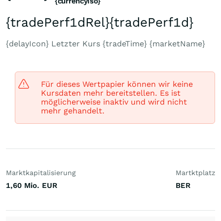
{currencyIso}
{tradePerf1dRel}
{tradePerf1d}
{delayIcon} Letzter Kurs {tradeTime} {marketName}
Für dieses Wertpapier können wir keine
Kursdaten mehr bereitstellen. Es ist
möglicherweise inaktiv und wird nicht
mehr gehandelt.
Marktkapitalisierung
Martktplatz
1,60 Mio.
EUR
BER