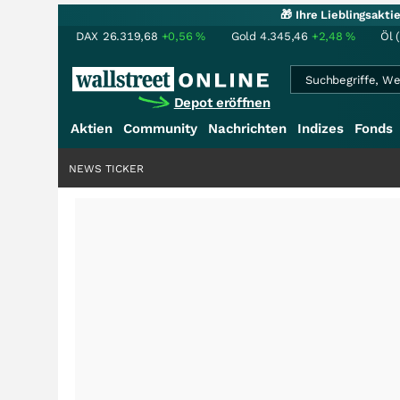
🎁 Ihre Lieblingsakt
DAX
26.319,68
+0,56
%
Gold
4.345,46
+2,48
%
Öl 
Depot eröffnen
Aktien
Community
Nachrichten
Indizes
Fonds
NEWS TICKER