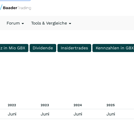
Forum
Tools & Vergleiche
nz in Mio GBX
Dividende
Insidertrades
Kennzahlen in GBX
2022
2023
2024
2025
Juni
Juni
Juni
Juni