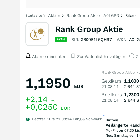
Aktien
Rank Group Aktie | A0LGPG
Bilanz
Startseite
Rank Group Aktie
Aktie
ISIN:
GB00B1L5QH97
WKN:
A0LG
Alarme einrichten
Zur Watchlist hinzufügen
Zu
Rank Group Aktie k
1,1950
Geldkurs
1,1600
EUR
21:08:14
2.644
S
Briefkurs
1,2300
+2,14
%
21:08:14
2.644
S
+0,0250
EUR
Letzter Kurs
21:08:14
Lang & Schwarz
Hinweis
Verlängerte Hand
Mo-Fr von
07:30 bi
Neu: Samstag von 14