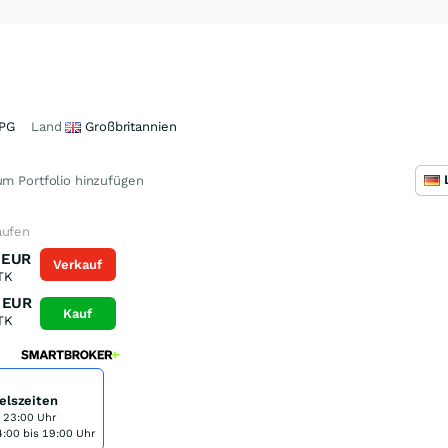
PG
Land
Großbritannien
m Portfolio hinzufügen
aufen
EUR
Verkauf
TK
EUR
Kauf
TK
elszeiten
s 23:00 Uhr
:00 bis 19:00 Uhr