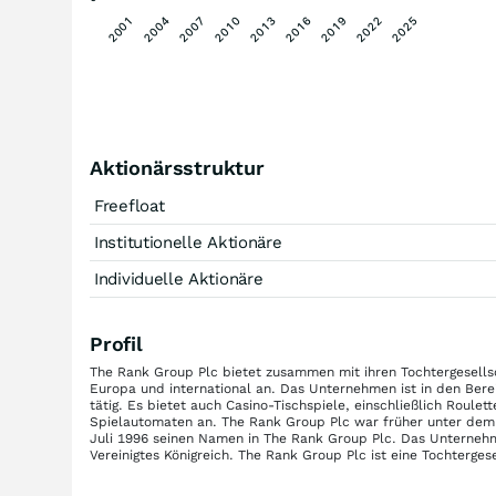
2013
2010
2007
2004
2001
2025
2022
2019
2016
Aktionärsstruktur
Freefloat
Institutionelle Aktionäre
Individuelle Aktionäre
Profil
The Rank Group Plc bietet zusammen mit ihren Tochtergesellsch
Europa und international an. Das Unternehmen ist in den Ber
tätig. Es bietet auch Casino-Tischspiele, einschließlich Roule
Spielautomaten an. The Rank Group Plc war früher unter de
Juli 1996 seinen Namen in The Rank Group Plc. Das Unterneh
Vereinigtes Königreich. The Rank Group Plc ist eine Tochterge