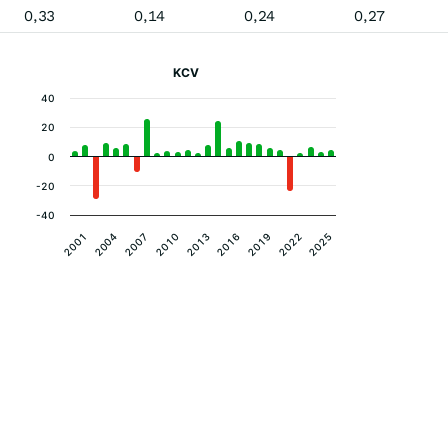
0,33
0,14
0,24
0,27
KCV
40
20
0
-20
-40
2001
2022
2013
2004
2025
2016
2007
2019
2010