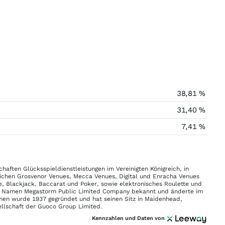
38,81 %
31,40 %
7,41 %
aften Glücksspieldienstleistungen im Vereinigten Königreich, in
eichen Grosvenor Venues, Mecca Venues, Digital und Enracha Venues
tte, Blackjack, Baccarat und Poker, sowie elektronisches Roulette und
m Namen Megastorm Public Limited Company bekannt und änderte im
men wurde 1937 gegründet und hat seinen Sitz in Maidenhead,
sellschaft der Guoco Group Limited.
Kennzahlen und Daten von