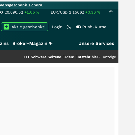
mensgeschenk sichern.
00
29.690,52
+1,05
%
EUR/USD
1,15662
+0,36
%
Aktie geschenkt!
Login
Push-Kurse
zins
Broker-Magazin ✨
Unsere Services
+++
Schwere Seltene Erden: Entsteht hier die nächste Milliardenstory?
Anzeige
++