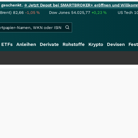
ie geschenkt.
→ Jetzt Depot bei SMARTBROKER+ eröffnen und Willkom
(Brent)
82,66
-1,05
%
Dow Jones
54.025,77
+0,23
%
US Tech 1
ETFs
Anleihen
Derivate
Rohstoffe
Krypto
Devisen
Fest