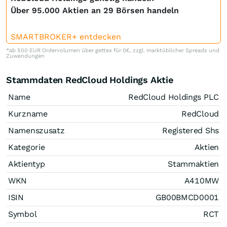
Über 95.000 Aktien an 29 Börsen handeln
SMARTBROKER+ entdecken
*ab 500 EUR Ordervolumen über gettex für 0€, zzgl. marktüblicher Spreads und
Zuwendungen
Stammdaten RedCloud Holdings Aktie
Name
RedCloud Holdings PLC
Kurzname
RedCloud
Namenszusatz
Registered Shs
Kategorie
Aktien
Aktientyp
Stammaktien
WKN
A410MW
ISIN
GB00BMCD0001
Symbol
RCT