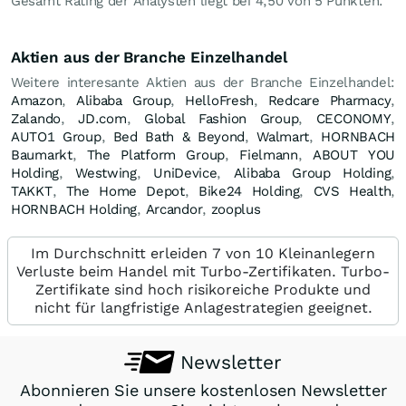
Gesamt Rating der Analysten liegt bei 4,50 von 5 Punkten.
Aktien aus der Branche Einzelhandel
Weitere interesante Aktien aus der Branche Einzelhandel:
Amazon
,
Alibaba Group
,
HelloFresh
,
Redcare Pharmacy
,
Zalando
,
JD.com
,
Global Fashion Group
,
CECONOMY
,
AUTO1 Group
,
Bed Bath & Beyond
,
Walmart
,
HORNBACH
Baumarkt
,
The Platform Group
,
Fielmann
,
ABOUT YOU
Holding
,
Westwing
,
UniDevice
,
Alibaba Group Holding
,
TAKKT
,
The Home Depot
,
Bike24 Holding
,
CVS Health
,
HORNBACH Holding
,
Arcandor
,
zooplus
Im Durchschnitt erleiden 7 von 10 Kleinanlegern
Verluste beim Handel mit Turbo-Zertifikaten. Turbo-
Zertifikate sind hoch risikoreiche Produkte und
nicht für langfristige Anlagestrategien geeignet.
Newsletter
Abonnieren Sie unsere kostenlosen Newsletter