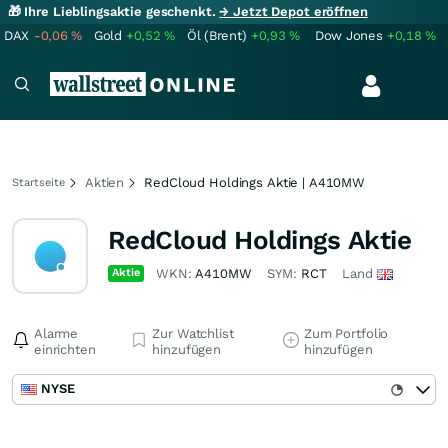
🎁 Ihre Lieblingsaktie geschenkt.
→ Jetzt Depot eröffnen
DAX
-0,06
%
Gold
+0,52
%
Öl (Brent)
+0,93
%
Dow Jones
+0,18
%
Aktien
RedCloud Holdings Aktie | A410MW
Startseite
RedCloud Holdings Aktie
Aktie
WKN:
A410MW
SYM:
RCT
Land
Alarme
Zur Watchlist
Zum Portfolio
einrichten
hinzufügen
hinzufügen
NYSE