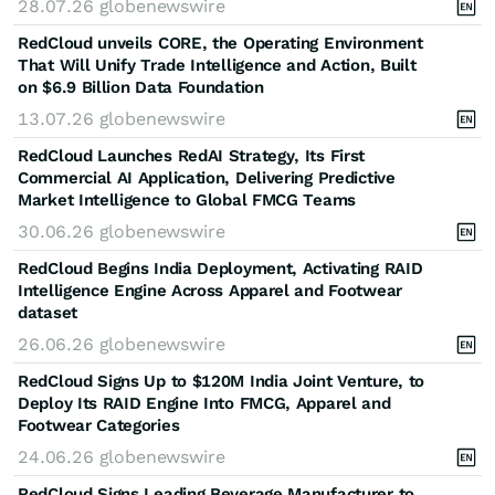
28.07.26
globenewswire
RedCloud unveils CORE, the Operating Environment
That Will Unify Trade Intelligence and Action, Built
on $6.9 Billion Data Foundation
13.07.26
globenewswire
RedCloud Launches RedAI Strategy, Its First
Commercial AI Application, Delivering Predictive
Market Intelligence to Global FMCG Teams
30.06.26
globenewswire
RedCloud Begins India Deployment, Activating RAID
Intelligence Engine Across Apparel and Footwear
dataset
26.06.26
globenewswire
RedCloud Signs Up to $120M India Joint Venture, to
Deploy Its RAID Engine Into FMCG, Apparel and
Footwear Categories
24.06.26
globenewswire
RedCloud Signs Leading Beverage Manufacturer to