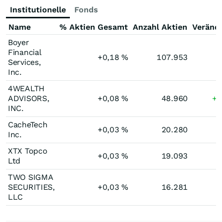
Institutionelle
Fonds
Name
% Aktien Gesamt
Anzahl Aktien
Veränd
Boyer
Financial
+0,18
%
107.953
Services,
Inc.
4WEALTH
ADVISORS,
+0,08
%
48.960
+1
INC.
CacheTech
+0,03
%
20.280
Inc.
XTX Topco
+0,03
%
19.093
Ltd
TWO SIGMA
SECURITIES,
+0,03
%
16.281
LLC