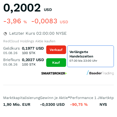
0,2002
USD
-3,96
-0,0083
%
USD
Letzter Kurs
02:00:00
NYSE
RedCloud Holdings Aktie kaufen
Geldkurs
0,1977
USD
Verkauf
Verlängerte
05.08.26
100
STK
Handelszeiten
Briefkurs
0,2027
USD
07:30 bis 23:00 Uhr
Kauf
05.08.26
100
STK
Marktkapitalisierung
Gewinn je Aktie
*
Performance 1 J
Martktpla
1,90 Mio.
EUR
-0,0300
USD
-90,75
%
NYS