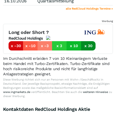
16.10.2026
Quartalsmitteilung
alle RedCloud Holdings Termine »
Werbung
Long oder Short ?
RedCloud Holdings
x -30
x -10
x -3
x 3
x 10
x 30
Im Durchschnitt erleiden 7 von 10 Kleinanlegern Verluste
beim Handel mit Turbo-Zertifikaten. Turbo-Zertifikate sind
hoch risikoreiche Produkte und nicht für langfristige
Anlagestrategien geeignet.
Diese Werbung richtet sich nur an Personen mit Wohn-/Geschäftssitz in
Deutschland. Der jeweilige Basisprospekt, etwaige Nachträge, die Endgültigen
Bedingungen sowie das maßgebliche Basisinformationsblatt sind auf
www.ingmarkets.de
veröffentlicht. Beachten Sie auch die
weiteren Hinweise
zu
dieser Werbung.
Kontaktdaten RedCloud Holdings Aktie