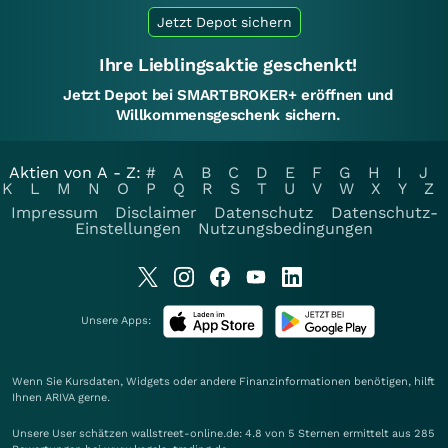
Jetzt Depot sichern
Ihre Lieblingsaktie geschenkt!
Jetzt Depot bei SMARTBROKER+ eröffnen und
Willkommensgeschenk sichern.
Aktien von A - Z:
#
A
B
C
D
E
F
G
H
I
J
K
L
M
N
O
P
Q
R
S
T
U
V
W
X
Y
Z
Impressum
Disclaimer
Datenschutz
Datenschutz-
Einstellungen
Nutzungsbedingungen
Unsere Apps:
Wenn Sie Kursdaten, Widgets oder andere Finanzinformationen benötigen, hilft
Ihnen
ARIVA
gerne.
Unsere User schätzen wallstreet-online.de: 4.8 von 5 Sternen ermittelt aus 285