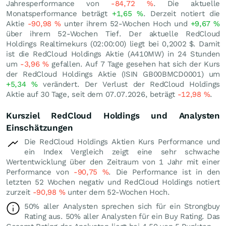
Jahresperformance von
-84,72
%
. Die aktuelle
Monatsperformance beträgt
+1,65
%
. Derzeit notiert die
Aktie
-90,98
%
unter ihrem 52-Wochen Hoch und
+9,67
%
über ihrem 52-Wochen Tief. Der aktuelle RedCloud
Holdings Realtimekurs (02:00:00) liegt bei 0,2002
$
. Damit
ist die RedCloud Holdings Aktie (A410MW) in 24 Stunden
um
-3,96
%
gefallen. Auf 7 Tage gesehen hat sich der Kurs
der RedCloud Holdings Aktie (ISIN GB00BMCD0001) um
+5,34
%
verändert. Der Verlust der RedCloud Holdings
Aktie auf 30 Tage, seit dem 07.07.2026, beträgt
-12,98
%
.
Kursziel RedCloud Holdings und Analysten
Einschätzungen
Die RedCloud Holdings Aktien Kurs Performance und
ein Index Vergleich zeigt eine sehr schwache
Wertentwicklung über den Zeitraum von 1 Jahr mit einer
Performance von
-90,75
%
. Die Performance ist in den
letzten 52 Wochen negativ und RedCloud Holdings notiert
zurzeit
-90,98
%
unter dem 52-Wochen Hoch.
50% aller Analysten sprechen sich für ein Strongbuy
Rating aus. 50% aller Analysten für ein Buy Rating. Das