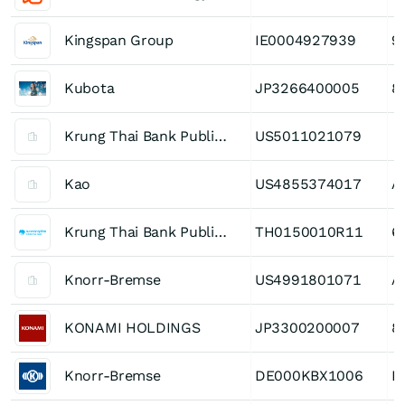
Kingspan Group
IE0004927939
9
Kubota
JP3266400005
8
Krung Thai Bank Public Company
US5011021079
Kao
US4855374017
A
Krung Thai Bank Public Company
TH0150010R11
6
Knorr-Bremse
US4991801071
A
KONAMI HOLDINGS
JP3300200007
8
Knorr-Bremse
DE000KBX1006
K