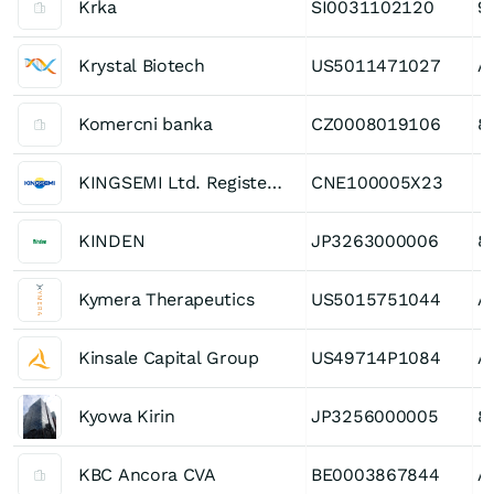
Krka
SI0031102120
9
Krystal Biotech
US5011471027
A
Komercni banka
CZ0008019106
8
KINGSEMI Ltd. Registered (A)
CNE100005X23
KINDEN
JP3263000006
8
Kymera Therapeutics
US5015751044
A
Kinsale Capital Group
US49714P1084
A
Kyowa Kirin
JP3256000005
8
KBC Ancora CVA
BE0003867844
A