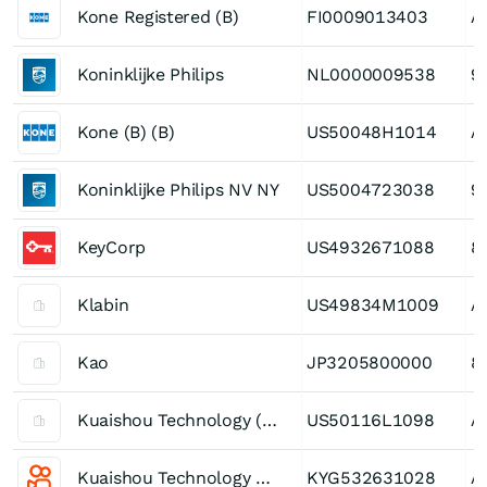
Kone Registered (B)
FI0009013403
A
Koninklijke Philips
NL0000009538
9
Kone (B) (B)
US50048H1014
A
Koninklijke Philips NV NY
US5004723038
9
KeyCorp
US4932671088
8
Klabin
US49834M1009
A
Kao
JP3205800000
8
Kuaishou Technology (B) (B)
US50116L1098
A
Kuaishou Technology Registered (B)
KYG532631028
A