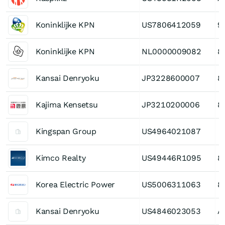
Koninklijke KPN
US7806412059
9
Koninklijke KPN
NL0000009082
8
Kansai Denryoku
JP3228600007
8
Kajima Kensetsu
JP3210200006
8
Kingspan Group
US4964021087
Kimco Realty
US49446R1095
8
Korea Electric Power
US5006311063
8
Kansai Denryoku
US4846023053
A