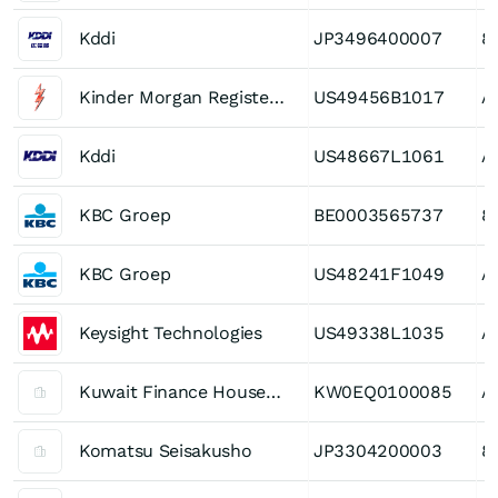
Kddi
JP3496400007
8
Kinder Morgan Registered (P)
US49456B1017
A
Kddi
US48667L1061
A
KBC Groep
BE0003565737
8
KBC Groep
US48241F1049
A
Keysight Technologies
US49338L1035
A
Kuwait Finance House (K.S.C.)
KW0EQ0100085
A
Komatsu Seisakusho
JP3304200003
8