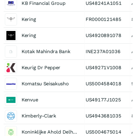
KB Financial Group
US48241A1051
A
Kering
FR0000121485
8
Kering
US4920891078
A
Kotak Mahindra Bank
INE237A01036
A
Keurig Dr Pepper
US49271V1008
A
Komatsu Seisakusho
US5004584018
9
Kenvue
US49177J1025
A
Kimberly-Clark
US4943681035
8
Koninklijke Ahold Delhaize
US5004675014
A