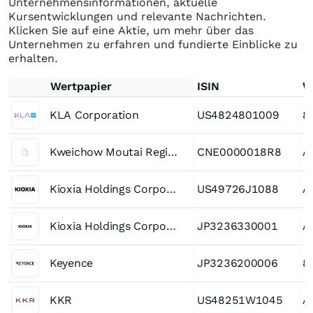
Unternehmensinformationen, aktuelle
Kursentwicklungen und relevante Nachrichten.
Klicken Sie auf eine Aktie, um mehr über das
Unternehmen zu erfahren und fundierte Einblicke zu
erhalten.
Wertpapier
ISIN
W
KLA Corporation
US4824801009
8
Kweichow Moutai Registered (A)
CNE0000018R8
A
Kioxia Holdings Corporation
US49726J1088
A
Kioxia Holdings Corporation
JP3236330001
A
Keyence
JP3236200006
8
KKR
US48251W1045
A