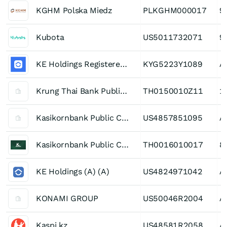
KGHM Polska Miedz
PLKGHM000017
9
Kubota
US5011732071
9
KE Holdings Registered (A)
KYG5223Y1089
A
Krung Thai Bank Public Company
TH0150010Z11
1
Kasikornbank Public Company
US4857851095
A
Kasikornbank Public Company
TH0016010017
8
KE Holdings (A) (A)
US4824971042
A
KONAMI GROUP
US50046R2004
A
Kaspi.kz
US48581R2058
A