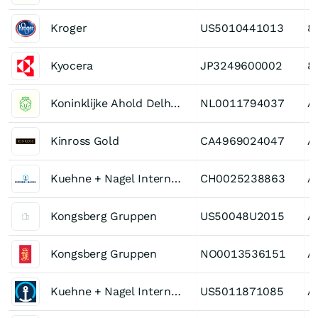
Kroger
US5010441013
8
Kyocera
JP3249600002
8
Koninklijke Ahold Delhaize
NL0011794037
A
Kinross Gold
CA4969024047
A
Kuehne + Nagel International
CH0025238863
A
Kongsberg Gruppen
US50048U2015
A
Kongsberg Gruppen
NO0013536151
A
Kuehne + Nagel International
US5011871085
A