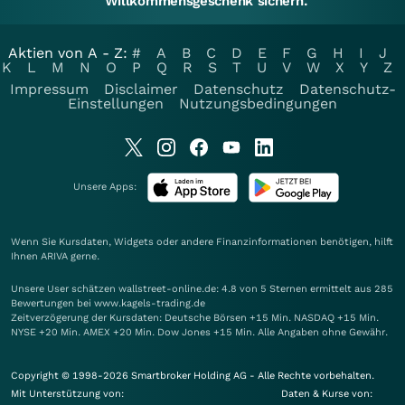
Willkommensgeschenk sichern.
Aktien von A - Z:
#
A
B
C
D
E
F
G
H
I
J
K
L
M
N
O
P
Q
R
S
T
U
V
W
X
Y
Z
Impressum
Disclaimer
Datenschutz
Datenschutz-
Einstellungen
Nutzungsbedingungen
Unsere Apps:
Wenn Sie Kursdaten, Widgets oder andere Finanzinformationen benötigen, hilft
Ihnen
ARIVA
gerne.
Unsere User schätzen wallstreet-online.de: 4.8 von 5 Sternen ermittelt aus 285
Bewertungen bei www.kagels-trading.de
Zeitverzögerung der Kursdaten: Deutsche Börsen +15 Min. NASDAQ +15 Min.
NYSE +20 Min. AMEX +20 Min. Dow Jones +15 Min. Alle Angaben ohne Gewähr.
Copyright © 1998-2026 Smartbroker Holding AG - Alle Rechte vorbehalten.
Mit Unterstützung von:
Daten & Kurse von: