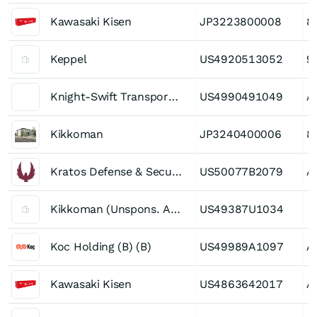
Kawasaki Kisen
JP3223800008
8
Keppel
US4920513052
9
Knight-Swift Transportation Holdings Registered (A)
US4990491049
A
Kikkoman
JP3240400006
8
Kratos Defense & Security Solutions
US50077B2079
A
Kikkoman (Unspons. ADR)
US49387U1034
Koc Holding (B) (B)
US49989A1097
A
Kawasaki Kisen
US4863642017
A