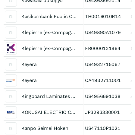
Kawasaki Jukogyo
US4863592014
A
Kasikornbank Public Company
TH0016010R14
6
Klepierre (ex-Compagnie Fonciere Klepierre)
US49890A1079
A
Klepierre (ex-Compagnie Fonciere Klepierre)
FR0000121964
8
Keyera
US4932715067
Keyera
CA4932711001
A
Kingboard Laminates Holdings
US4956691038
A
KOKUSAI ELECTRIC CORPORATION
JP3293330001
A
Kanpo Seimei Hoken
US47110P1021