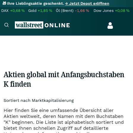
🎁 Ihre Lieblingsaktie geschenkt.
→ Jetzt Depot eröffnen
DAX
+0,68
%
Gold
+1,85
%
Öl (Brent)
-1,66
%
Dow Jones
+0,08
%
Aktien global mit Anfangsbuchstaben
K finden
Sortiert nach Marktkapitalisierung
Hier finden Sie eine umfassende Übersicht aller
Aktien weltweit, deren Namen mit dem Buchstaben
"K" beginnen. Die Liste ist alphabetisch sortiert und
bietet Ihnen schnellen Zugriff auf detaillierte