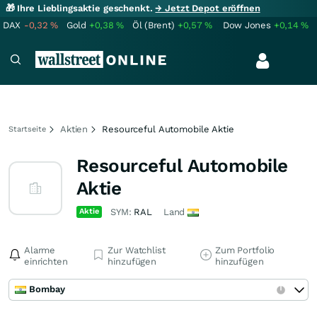
🎁 Ihre Lieblingsaktie geschenkt.
→ Jetzt Depot eröffnen
DAX
-0,32
%
Gold
+0,38
%
Öl (Brent)
+0,57
%
Dow Jones
+0,14
%
Aktien
Resourceful Automobile Aktie
Startseite
Resourceful Automobile
Aktie
Aktie
SYM:
RAL
Land
Alarme
Zur Watchlist
Zum Portfolio
einrichten
hinzufügen
hinzufügen
Bombay