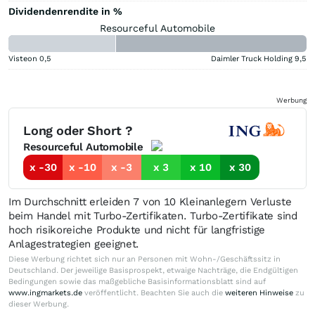
Dividendenrendite in %
Resourceful Automobile
Visteon
0,5
Daimler Truck Holding
9,5
Werbung
Long oder Short ?
Resourceful Automobile
x -30
x -10
x -3
x 3
x 10
x 30
Im Durchschnitt erleiden 7 von 10 Kleinanlegern Verluste
beim Handel mit Turbo-Zertifikaten. Turbo-Zertifikate sind
hoch risikoreiche Produkte und nicht für langfristige
Anlagestrategien geeignet.
Diese Werbung richtet sich nur an Personen mit Wohn-/Geschäftssitz in
Deutschland. Der jeweilige Basisprospekt, etwaige Nachträge, die Endgültigen
Bedingungen sowie das maßgebliche Basisinformationsblatt sind auf
www.ingmarkets.de
veröffentlicht. Beachten Sie auch die
weiteren Hinweise
zu
dieser Werbung.