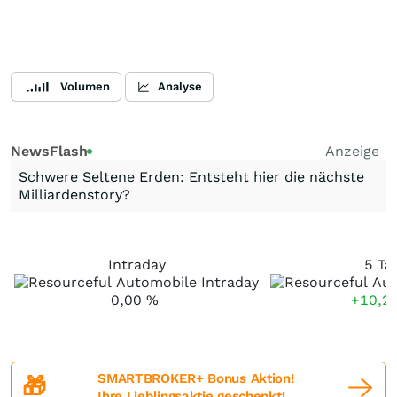
Volumen
Analyse
NewsFlash
Anzeige
Schwere Seltene Erden: Entsteht hier die nächste
Milliardenstory?
Intraday
5 Ta
0,00
%
+10,2
SMARTBROKER+ Bonus Aktion!
🎁
Ihre Lieblingsaktie geschenkt!