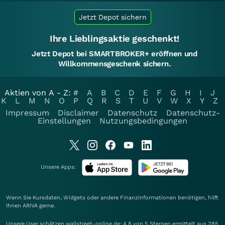
Jetzt Depot sichern
Ihre Lieblingsaktie geschenkt!
Jetzt Depot bei SMARTBROKER+ eröffnen und
Willkommensgeschenk sichern.
Aktien von A - Z:
#
A
B
C
D
E
F
G
H
I
J
K
L
M
N
O
P
Q
R
S
T
U
V
W
X
Y
Z
Impressum
Disclaimer
Datenschutz
Datenschutz-
Einstellungen
Nutzungsbedingungen
Unsere Apps:
Wenn Sie Kursdaten, Widgets oder andere Finanzinformationen benötigen, hilft
Ihnen
ARIVA
gerne.
Unsere User schätzen wallstreet-online.de: 4.8 von 5 Sternen ermittelt aus 285