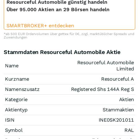
Resourceful Automobile günstig handeln
Über 95.000 Aktien an 29 Börsen handeln
SMARTBROKER+ entdecken
*ab 500 EUR Ordervolumen über gettex für 0€, zzgl. marktüblicher Spreads und
Zuwendungen
Stammdaten Resourceful Automobile Aktie
Resourceful Automobile
Name
Limited
Kurzname
Resourceful A
Namenszusatz
Registered Shs 144A Reg S
Kategorie
Aktien
Aktientyp
Stammaktien
ISIN
INE0SK201011
Symbol
RAL