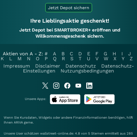
Jetzt Depot sichern
Ihre Lieblingsaktie geschenkt!
Jetzt Depot bei SMARTBROKER+ eröffnen und
Willkommensgeschenk sichern.
Aktien von A - Z:
#
A
B
C
D
E
F
G
H
I
J
K
L
M
N
O
P
Q
R
S
T
U
V
W
X
Y
Z
Impressum
Disclaimer
Datenschutz
Datenschutz-
Einstellungen
Nutzungsbedingungen
Unsere Apps:
Wenn Sie Kursdaten, Widgets oder andere Finanzinformationen benötigen, hilft
Ihnen
ARIVA
gerne.
Unsere User schätzen wallstreet-online.de: 4.8 von 5 Sternen ermittelt aus 285