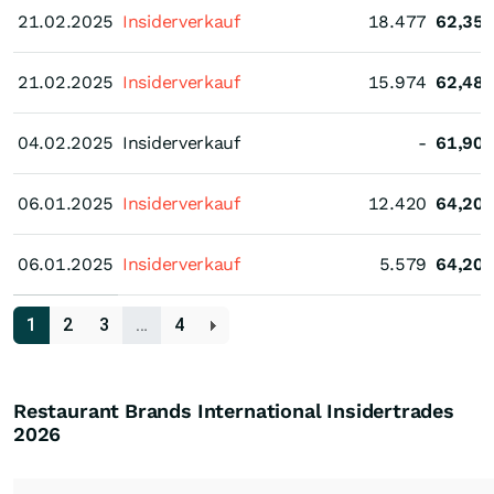
21.02.2025
21.02.2025
Insiderverkauf
18.477
62,35
21.02.2025
21.02.2025
Insiderverkauf
15.974
62,48
04.02.2025
04.02.2025
Insiderverkauf
-
61,90
06.01.2025
06.01.2025
Insiderverkauf
12.420
64,20
06.01.2025
06.01.2025
Insiderverkauf
5.579
64,20
1
2
3
…
4
Restaurant Brands International Insidertrades
2026