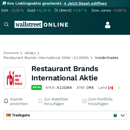
🎁 Ihre Lieblingsaktie geschenkt.
→ Jetzt Depot eröffnen
DAX
-0,08
%
Gold
+0,19
%
Öl (Brent)
+2,87
%
Dow Jones
-0,69
%
Aktien
Startseite
Restaurant Brands International Aktie | A12GMA
Insidertrades
Restaurant Brands
International Aktie
Aktie
WKN:
A12GMA
SYM:
0R6
Land
Alarme
Zur Watchlist
Zum Portfolio
einrichten
hinzufügen
hinzufügen
Tradegate