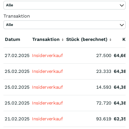
Alle
Transaktion
Alle
Datum
Transaktion
Stück (berechnet)
Ku
27.02.2025
27.02.2025
Insiderverkauf
27.500
64,66
25.02.2025
25.02.2025
Insiderverkauf
23.333
64,38
25.02.2025
25.02.2025
Insiderverkauf
14.593
64,38
25.02.2025
25.02.2025
Insiderverkauf
72.720
64,38
21.02.2025
21.02.2025
Insiderverkauf
93.619
62,35