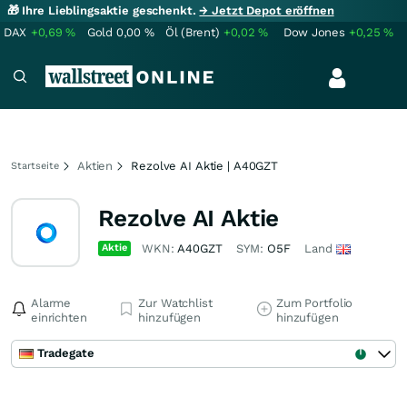
🎁 Ihre Lieblingsaktie geschenkt.
→ Jetzt Depot eröffnen
DAX
+0,69
%
Gold
0,00
%
Öl (Brent)
+0,02
%
Dow Jones
+0,25
%
Aktien
Rezolve AI Aktie | A40GZT
Startseite
Rezolve AI Aktie
Aktie
WKN:
A40GZT
SYM:
O5F
Land
Alarme
Zur Watchlist
Zum Portfolio
einrichten
hinzufügen
hinzufügen
Tradegate