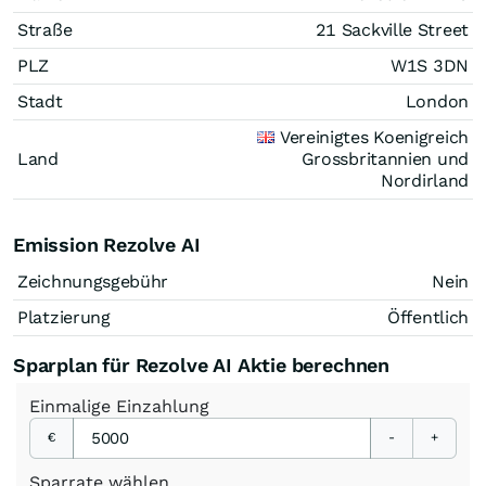
Straße
21 Sackville Street
PLZ
W1S 3DN
Stadt
London
Vereinigtes Koenigreich
Land
Grossbritannien und
Nordirland
Emission Rezolve AI
Zeichnungsgebühr
Nein
Platzierung
Öffentlich
Sparplan für Rezolve AI Aktie berechnen
Einmalige
Einzahlung
€
-
+
Sparrate
wählen