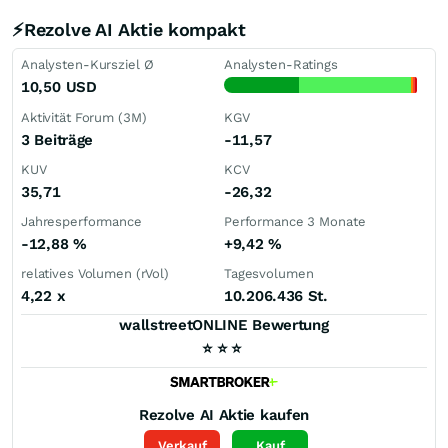
⚡Rezolve AI Aktie kompakt
Analysten-Kursziel Ø
Analysten-Ratings
10,50
USD
Aktivität Forum (3M)
KGV
3 Beiträge
-11,57
KUV
KCV
35,71
-26,32
Jahresperformance
Performance 3 Monate
-12,88
%
+9,42
%
relatives Volumen (rVol)
Tagesvolumen
4,22
x
10.206.436 St.
wallstreetONLINE Bewertung
⭐
⭐
⭐
Rezolve AI
Aktie kaufen
Verkauf
Kauf