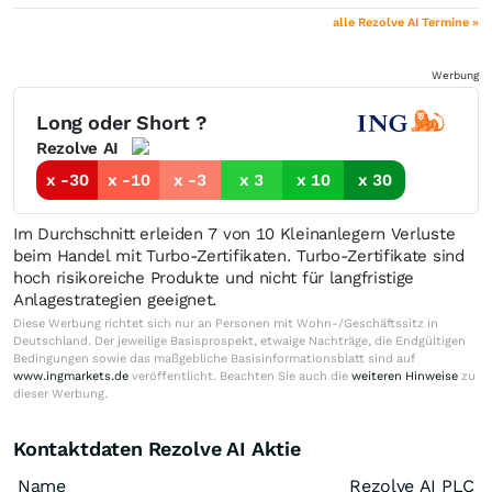
alle Rezolve AI Termine »
Werbung
Long oder Short ?
Rezolve AI
x -30
x -10
x -3
x 3
x 10
x 30
Im Durchschnitt erleiden 7 von 10 Kleinanlegern Verluste
beim Handel mit Turbo-Zertifikaten. Turbo-Zertifikate sind
hoch risikoreiche Produkte und nicht für langfristige
Anlagestrategien geeignet.
Diese Werbung richtet sich nur an Personen mit Wohn-/Geschäftssitz in
Deutschland. Der jeweilige Basisprospekt, etwaige Nachträge, die Endgültigen
Bedingungen sowie das maßgebliche Basisinformationsblatt sind auf
www.ingmarkets.de
veröffentlicht. Beachten Sie auch die
weiteren Hinweise
zu
dieser Werbung.
Kontaktdaten Rezolve AI Aktie
Name
Rezolve AI PLC