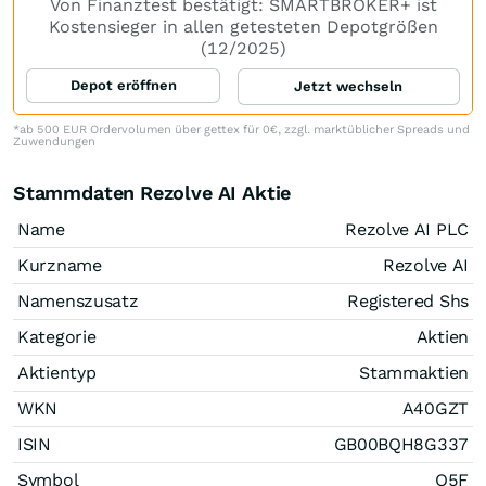
Von Finanztest bestätigt: SMARTBROKER+ ist
Kostensieger in allen getesteten Depotgrößen
(12/2025)
Depot eröffnen
Jetzt wechseln
*ab 500 EUR Ordervolumen über gettex für 0€, zzgl. marktüblicher Spreads und
Zuwendungen
Stammdaten Rezolve AI Aktie
Name
Rezolve AI PLC
Kurzname
Rezolve AI
Namenszusatz
Registered Shs
Kategorie
Aktien
Aktientyp
Stammaktien
WKN
A40GZT
ISIN
GB00BQH8G337
Symbol
O5F