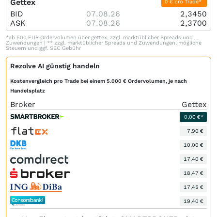
Gettex
0 € pro Trade*
BID
07.08.26
2,3450
ASK
07.08.26
2,3700
*ab 500 EUR Ordervolumen über gettex, zzgl. marktüblicher Spreads und
Zuwendungen | ** zzgl. marktüblicher Spreads und Zuwendungen, mögliche
Steuern und ggf. SEC Gebühr
Rezolve AI günstig handeln
Kostenvergleich pro Trade bei einem 5.000 € Ordervolumen, je nach
Handelsplatz
Broker
Gettex
0,00 €*
7,90 €
10,00 €
17,40 €
18,47 €
17,45 €
19,40 €