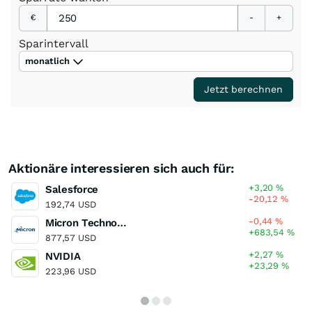
€
-
+
Sparintervall
monatlich
Jetzt berechnen
Aktionäre interessieren sich auch für:
+3,20
%
Salesforce
-20,12
%
192,74 USD
-0,44
%
Micron Technology
+683,54
%
877,57 USD
+2,27
%
NVIDIA
+23,29
%
223,96 USD