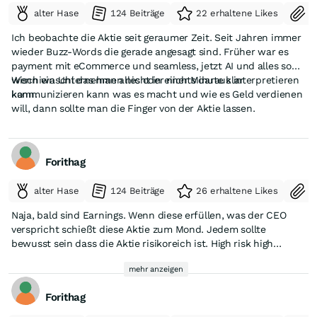
alter Hase
124 Beiträge
22 erhaltene Likes
S
Ich beobachte die Aktie seit geraumer Zeit. Seit Jahren immer
wieder Buzz-Words die gerade angesagt sind. Früher war es
payment mit eCommerce und seamless, jetzt AI und alles so
wischiwaschi das man alles oder nichts daraus interpretieren
Wenn ein Unternehmen nicht in einer Minute klar
kann.
kommunizieren kann was es macht und wie es Geld verdienen
will, dann sollte man die Finger von der Aktie lassen.
Forithag
alter Hase
124 Beiträge
26 erhaltene Likes
S
Naja, bald sind Earnings. Wenn diese erfüllen, was der CEO
verspricht schießt diese Aktie zum Mond. Jedem sollte
bewusst sein dass die Aktie risikoreich ist. High risk high
reward. Irgendetwas zu unterstellen bringt gar nichts. Die
mehr anzeigen
Firma RezolveAi ist auf sämtlichen Veranstaltungen vertreten
und halten Top Vorträge über ihr Geschäftsmodell und haben
Forithag
Top Führungskräfte. Ich habe investiert - zu diesem Preis.
Scheint sehr großes Potenzial zu haben