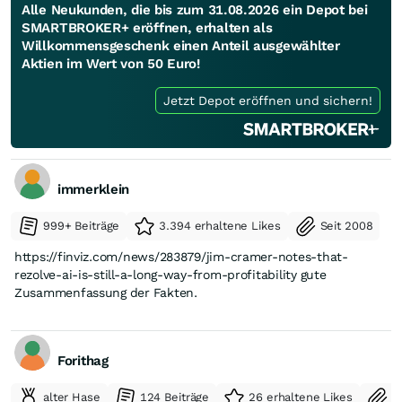
Alle Neukunden, die bis zum 31.08.2026 ein Depot bei
SMARTBROKER+ eröffnen, erhalten als
Willkommensgeschenk einen Anteil ausgewählter
Aktien im Wert von 50 Euro!
Jetzt Depot eröffnen und sichern!
immerklein
999+ Beiträge
3.394 erhaltene Likes
Seit 2008
https://finviz.com/news/283879/jim-cramer-notes-that-
rezolve-ai-is-still-a-long-way-from-profitability gute
Zusammenfassung der Fakten.
Forithag
alter Hase
124 Beiträge
26 erhaltene Likes
S