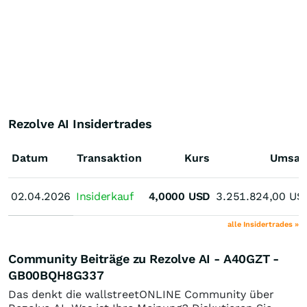
Rezolve AI Insidertrades
Datum
Transaktion
Kurs
Umsat
02.04.2026
02.04.2026
Insiderkauf
4,0000
USD
3.251.824,00
US
alle Insidertrades »
Community Beiträge zu Rezolve AI - A40GZT -
GB00BQH8G337
Das denkt die wallstreetONLINE Community über