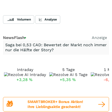
Volumen
Analyse
NewsFlash
Anzeige
Saga bei 0,53 CAD: Bewertet der Markt noch immer
nur die Hälfte der Story?
Intraday
5 Tage
1 M
+3,28
%
+5,35
%
-6,
SMARTBROKER+ Bonus Aktion!
🎁
Ihre Lieblingsaktie geschenkt!