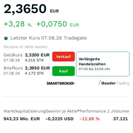
2,3650
EUR
+3,28
+0,0750
%
EUR
Letzter Kurs
07.08.26
Tradegate
Rezolve AI Aktie kaufen
Geldkurs
2,3200
EUR
Verkauf
Verlängerte
07.08.26
4.315
STK
Handelszeiten
Briefkurs
2,3950
EUR
07:30 bis 23:00 Uhr
Kauf
07.08.26
4.172
STK
Marktkapitalisierung
Gewinn je Aktie
*
Performance 1 J
Volumen 
943,23 Mio.
EUR
-0,2225
USD
-12,88
%
37.121
S