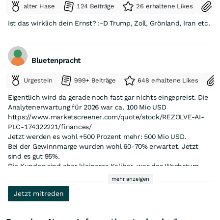
alter Hase
124 Beiträge
26 erhaltene Likes
S
Ist das wirklich dein Ernst? :-D Trump, Zoll, Grönland, Iran etc.
Bluetenpracht
Urgestein
999+ Beiträge
648 erhaltene Likes
Eigentlich wird da gerade noch fast gar nichts eingepreist. Die
Analytenerwartung für 2026 war ca. 100 Mio USD
https://www.marketscreener.com/quote/stock/REZOLVE-AI-
PLC-174322221/finances/
Jetzt werden es wohl +500 Prozent mehr: 500 Mio USD.
Bei der Gewinnmarge wurden wohl 60-70% erwartet. Jetzt
sind es gut 95%.
Die Kunden sind eher kleineres Kaliber, was das Wachstum
noch sicherer machen sollte vor Klumpenrisiko.
mehr anzeigen
Bleibt der Kurs so niedrig wird das Umsatz/Kurs Verhältnis mit
Jetzt mitreden
unter 3 für 2026 lächerlich niedrig sein.
..Und der Kurs steigt keine 10 Prozent aktuell. - Manchmal gibt