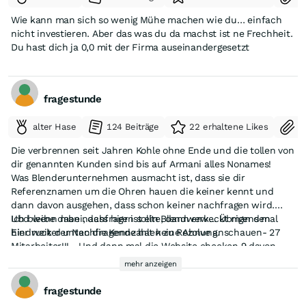
Wie kann man sich so wenig Mühe machen wie du… einfach
nicht investieren. Aber das was du da machst ist ne Frechheit.
Du hast dich ja 0,0 mit der Firma auseinandergesetzt
fragestunde
alter Hase
124 Beiträge
22 erhaltene Likes
S
Die verbrennen seit Jahren Kohle ohne Ende und die tollen von
dir genannten Kunden sind bis auf Armani alles Nonames!
Was Blenderunternehmen ausmacht ist, dass sie dir
Referenznamen um die Ohren hauen die keiner kennt und
dann davon ausgehen, dass schon keiner nachfragen wird.
Ubd wenn man nachfragen sollte, dann erweckt man den
Ich bleibe dabei, dass hier ist ein Blendwerk... Übrigens mal
Eindruck der Nachfragende hat keine Ahnung.
hier weiter unten die Kennzahlen zu Rezolve anschauen- 27
Mitarbeiter!!! - Und dann mal die Website checken 9 davon
sind Manager.
mehr anzeigen
fragestunde