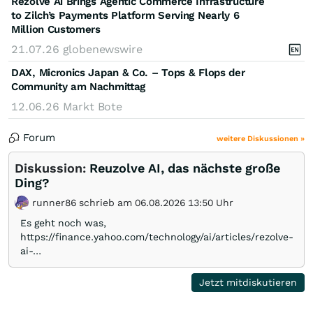
Rezolve Ai Brings Agentic Commerce Infrastructure
to Zilch’s Payments Platform Serving Nearly 6
Million Customers
21.07.26
globenewswire
DAX, Micronics Japan & Co. – Tops & Flops der
Community am Nachmittag
12.06.26
Markt Bote
Forum
weitere Diskussionen »
Diskussion:
Reuzolve AI, das nächste große
Ding?
runner86 schrieb am 06.08.2026 13:50 Uhr
Es geht noch was,
https://finance.yahoo.com/technology/ai/articles/rezolve-
ai-…
Jetzt mitdiskutieren