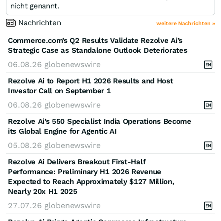
nicht genannt.
Nachrichten
weitere Nachrichten »
Commerce.com’s Q2 Results Validate Rezolve Ai’s
Strategic Case as Standalone Outlook Deteriorates
06.08.26
globenewswire
Rezolve Ai to Report H1 2026 Results and Host
Investor Call on September 1
06.08.26
globenewswire
Rezolve Ai’s 550 Specialist India Operations Become
its Global Engine for Agentic AI
05.08.26
globenewswire
Rezolve Ai Delivers Breakout First-Half
Performance: Preliminary H1 2026 Revenue
Expected to Reach Approximately $127 Million,
Nearly 20x H1 2025
27.07.26
globenewswire