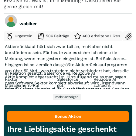
Rezolve AI. Was ist Ihre Meinung? Diskutieren Sie
gerne gleich mit!
wobiker
Urgestein
506 Beiträge
400 erhaltene Likes
S
Aktienrückkauf hört sich zwar toll an, muß aber nicht
kursfördernd sein. Für heute war es sicherlich eine tolle
Meldung, wenn man gestern eingestiegen ist. Bei Salesforce
hingegen ist so ziemlich das größte Aktienrückkaufprogramm
von über 50 Mrd., was trotzdem nicht verhindert hat, dass die
In Relation gesetzt: Salesforce vs. Reuzolve AI
Aktie komplett abgeraucht ist. Hinzufügend muss man sagen,
Faktor
Salesforce
Reuzolve AI
dass Software Sektor komplett abverkauft wird, irgendwann
Management‑Ruf
gut
schlecht
folgt KI Sektor Abverkauf, da Geschäftskonzepte und Gewinne
Glaubwürdigkeit
hoch
niedrig
fragwürdig.
Profitabilität
hoch
fraglich
mehr anzeigen
Buyback‑Volumen
sehr groß
klein/mittel
Buyback‑Effekt
kosmetisch/
wirkungslos
Marktreaktion
neutral
skeptisch
Bonus Aktion
Risiko
moderat
extrem hoch
Ihre Lieblingsaktie geschenkt