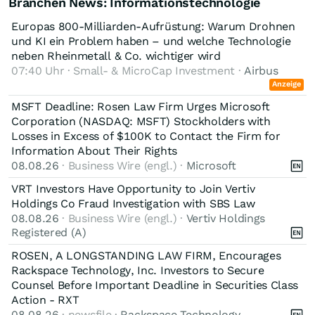
Branchen News: Informationstechnologie
es wohl einfach Aktien, deren (Unter-)Bewertung man nicht
verstehen kann.
Europas 800-Milliarden-Aufrüstung: Warum Drohnen
und KI ein Problem haben – und welche Technologie
neben Rheinmetall & Co. wichtiger wird
07:40 Uhr · Small- & MicroCap Investment ·
Airbus
Anzeige
MSFT Deadline: Rosen Law Firm Urges Microsoft
Corporation (NASDAQ: MSFT) Stockholders with
Losses in Excess of $100K to Contact the Firm for
Information About Their Rights
08.08.26
· Business Wire (engl.) ·
Microsoft
VRT Investors Have Opportunity to Join Vertiv
Holdings Co Fraud Investigation with SBS Law
08.08.26
· Business Wire (engl.) ·
Vertiv Holdings
Registered (A)
ROSEN, A LONGSTANDING LAW FIRM, Encourages
Rackspace Technology, Inc. Investors to Secure
Counsel Before Important Deadline in Securities Class
Action - RXT
08.08.26
· newsfile ·
Rackspace Technology