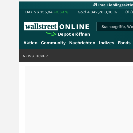
🎁 Ihre Lieblingsakt
DAX
26.355,84
+0,69
%
Gold
4.342,26
0,00
%
Öl (
Depot eröffnen
Aktien
Community
Nachrichten
Indizes
Fonds
NEWS TICKER