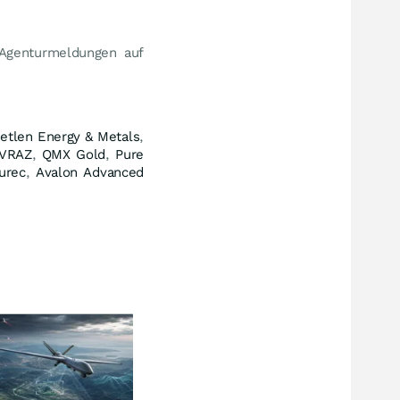
 Agenturmeldungen auf
etlen Energy & Metals
,
VRAZ
,
QMX Gold
,
Pure
urec
,
Avalon Advanced
Chinas Käufe bleiben aus
Das 
Trumps "goldenes Zeitalter"
Gold
wird für Amerikas Farmer
dort