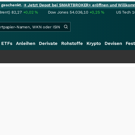
ie geschenkt.
→ Jetzt Depot bei SMARTBROKER+ eröffnen und Willkom
Brent)
82,27
+0,02
%
Dow Jones
54.036,10
+0,25
%
US Tech 1
ETFs
Anleihen
Derivate
Rohstoffe
Krypto
Devisen
Fest