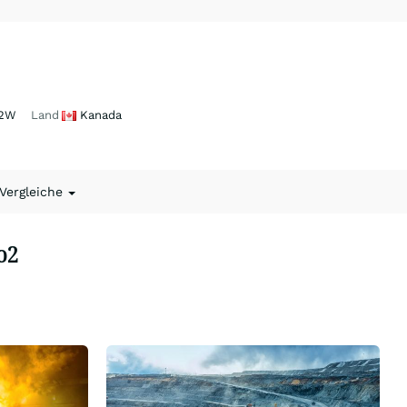
2W
Land
Kanada
 Vergleiche
o2