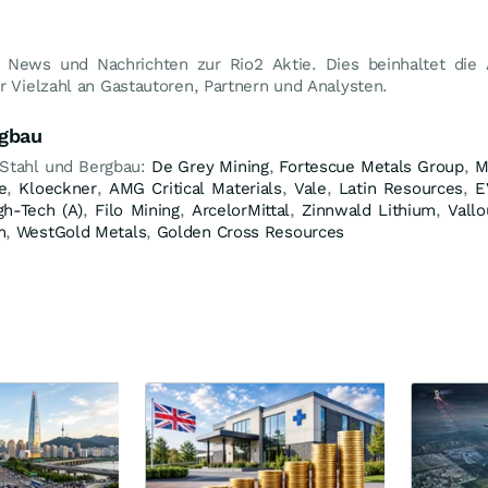
2 News und Nachrichten zur Rio2 Aktie. Dies beinhaltet die
r Vielzahl an Gastautoren, Partnern und Analysten.
rgbau
 Stahl und Bergbau:
De Grey Mining
,
Fortescue Metals Group
,
M
e
,
Kloeckner
,
AMG Critical Materials
,
Vale
,
Latin Resources
,
E
gh-Tech (A)
,
Filo Mining
,
ArcelorMittal
,
Zinnwald Lithium
,
Vallo
m
,
WestGold Metals
,
Golden Cross Resources