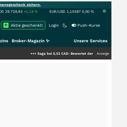
mensgeschenk sichern.
00
29.728,93
+1,18
%
EUR/USD
1,15587
0,00
%
Aktie geschenkt!
Login
Push-Kurse
zins
Broker-Magazin ✨
Unsere Services
+++
Saga bei 0,53 CAD: Bewertet der Markt noch immer nur die Häl
Anzeige