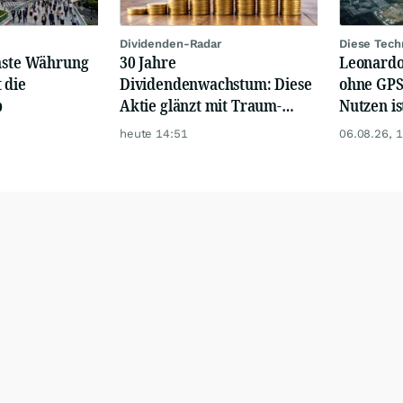
Dividenden-Radar
Diese Techn
chste Währung
30 Jahre
Leonardo
 die
Dividendenwachstum: Diese
ohne GPS 
b
Aktie glänzt mit Traum-
Nutzen i
Renditen
heute 14:51
06.08.26, 