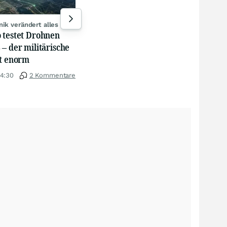
zum Milliarden-Desaster
suc
04.08.26, 18:59
5 Kommentare
04.0
ik verändert alles
 testet Drohnen
– der militärische
st enorm
14:30
2 Kommentare