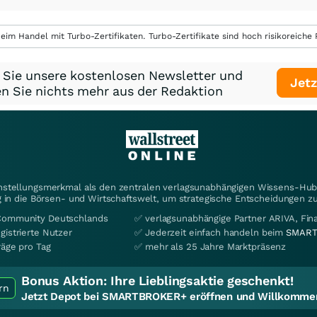
eim Handel mit Turbo-Zertifikaten. Turbo-Zertifikate sind hoch risikoreiche P
 Sie unsere kostenlosen Newsletter und
Jetz
n Sie nichts mehr aus der Redaktion
instellungsmerkmal als den zentralen verlagsunabhängigen Wissens-Hub 
 in die Börsen- und Wirtschaftswelt, um strategische Entscheidungen zu
Community Deutschlands
✅ verlagsunabhängige Partner ARIVA, Fi
gistrierte Nutzer
✅ Jederzeit einfach handeln beim
SMART
räge pro Tag
✅ mehr als 25 Jahre Marktpräsenz
Bonus Aktion:
Ihre Lieblingsaktie geschenkt!
rn
Jetzt Depot bei SMARTBROKER+ eröffnen und Willkommen