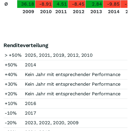
Ø
36.18
-8.91
4.51
-8.45
2.84
-9.85
-1
2009
2010
2011
2012
2013
2014
2
Renditeverteilung
> +50%
2025, 2021, 2019, 2012, 2010
+50%
2014
+40%
Kein Jahr mit entsprechender Performance
+30%
Kein Jahr mit entsprechender Performance
+20%
Kein Jahr mit entsprechender Performance
+10%
2016
-10%
2017
-20%
2023, 2022, 2020, 2009