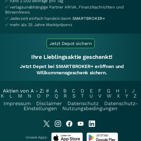
✅ rund 2.000 Beiträge pro Tag
✅ verlagsunabhängige Partner ARIVA, FinanzNachrichten und
BörsenNews
✅ Jederzeit einfach handeln beim
SMARTBROKER+
✅ mehr als 25 Jahre Marktpräsenz
Jetzt Depot sichern
Ihre Lieblingsaktie geschenkt!
Jetzt Depot bei SMARTBROKER+ eröffnen und
Willkommensgeschenk sichern.
Aktien von A - Z:
#
A
B
C
D
E
F
G
H
I
J
K
L
M
N
O
P
Q
R
S
T
U
V
W
X
Y
Z
Impressum
Disclaimer
Datenschutz
Datenschutz-
Einstellungen
Nutzungsbedingungen
Unsere Apps: