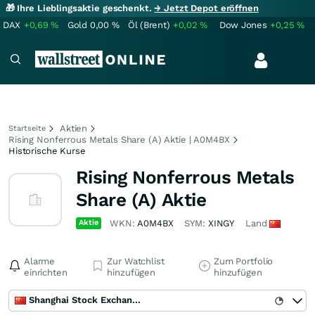
🎁 Ihre Lieblingsaktie geschenkt.
→ Jetzt Depot eröffnen
DAX
+0,69
%
Gold
0,00
%
Öl (Brent)
+0,02
%
Dow Jones
+0,25
%
Aktien
Startseite
Rising Nonferrous Metals Share (A) Aktie | A0M4BX
Historische Kurse
Rising Nonferrous Metals
Share (A) Aktie
Aktie
WKN:
A0M4BX
SYM:
XINGY
Land
Alarme
Zur Watchlist
Zum Portfolio
einrichten
hinzufügen
hinzufügen
Shanghai Stock Exchange