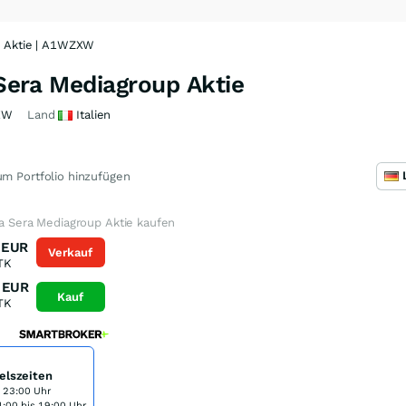
up Aktie | A1WZXW
 Sera Mediagroup Aktie
XW
Land
Italien
m Portfolio hinzufügen
lla Sera Mediagroup Aktie kaufen
EUR
Verkauf
TK
EUR
Kauf
TK
elszeiten
s 23:00 Uhr
:00 bis 19:00 Uhr