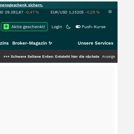
mensgeschenk sichern.
00
29.392,87
-0,47
%
EUR/USD
1,15205
-0,29
%
Aktie geschenkt!
Login
Push-Kurse
zins
Broker-Magazin ✨
Unsere Services
ere Seltene Erden: Entsteht hier die nächste Milliardenstory?
Anzeige
+++