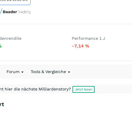
denrendite
Performance 1 J
%
-7,14
%
Forum
Tools & Vergleiche
t hier die nächste Milliardenstory?
Jetzt lesen
rt