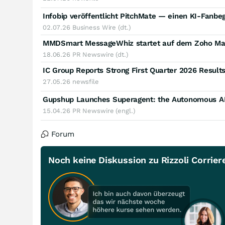
Infobip veröffentlicht PitchMate — einen KI-Fanbeg
02.07.26
Business Wire (dt.)
18.06.26
PR Newswire (dt.)
IC Group Reports Strong First Quarter 2026 Result
27.05.26
newsfile
Gupshup Launches Superagent: the Autonomous AI 
15.04.26
PR Newswire (engl.)
Forum
Noch keine Diskussion zu Rizzoli Corrier