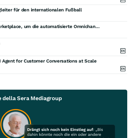
leiter für den internationalen Fußball
MMDSmart MessageWhiz startet auf dem Zoho Marketplace, um die automatisierte Omnichannel-Kommunikation innerhalb von Zoho CRM zu erweitern
s
Agent for Customer Conversations at Scale
e della Sera Mediagroup