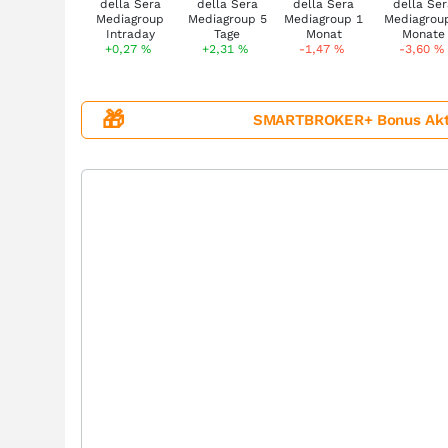
+0,27
%
+2,31
%
-1,47
%
-3,60
%
🎁
SMARTBROKER+ Bonus Aktion