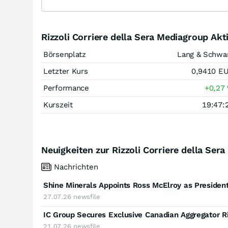
Rizzoli Corriere della Sera Mediagroup Ak
Börsenplatz
Lang & Schwa
Letzter Kurs
0,9410
E
Performance
+0,27
Kurszeit
19:47:
Neuigkeiten zur Rizzoli Corriere della Ser
Nachrichten
Shine Minerals Appoints Ross McElroy as Presiden
27.07.26
newsfile
IC Group Secures Exclusive Canadian Aggregator Ri
21.07.26
newsfile