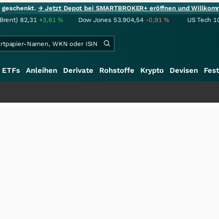
ie geschenkt.
→ Jetzt Depot bei SMARTBROKER+ eröffnen und Willkom
(Brent)
82,31
+3,61
%
Dow Jones
53.904,54
-0,91
%
US Tech 1
ETFs
Anleihen
Derivate
Rohstoffe
Krypto
Devisen
Fest
+++
Schw