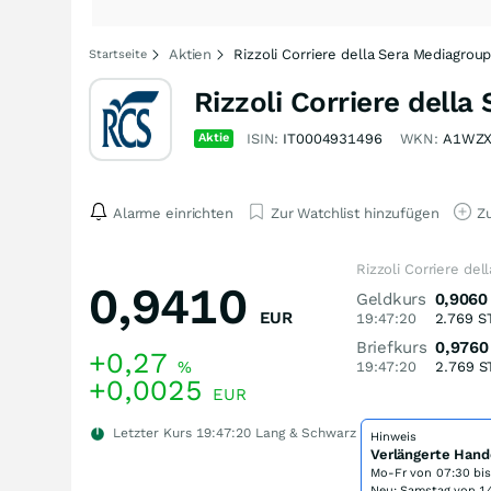
Aktien
Rizzoli Corriere della Sera Mediagro
Startseite
Rizzoli Corriere della
Aktie
ISIN:
IT0004931496
WKN:
A1WZ
Alarme einrichten
Zur Watchlist hinzufügen
Zu
Rizzoli Corriere de
0,9410
Geldkurs
0,9060
EUR
19:47:20
2.769
S
Briefkurs
0,9760
+0,27
%
19:47:20
2.769
S
+0,0025
EUR
Letzter Kurs
19:47:20
Lang & Schwarz
Hinweis
Verlängerte Hand
Mo-Fr von
07:30 bi
Neu: Samstag von 14