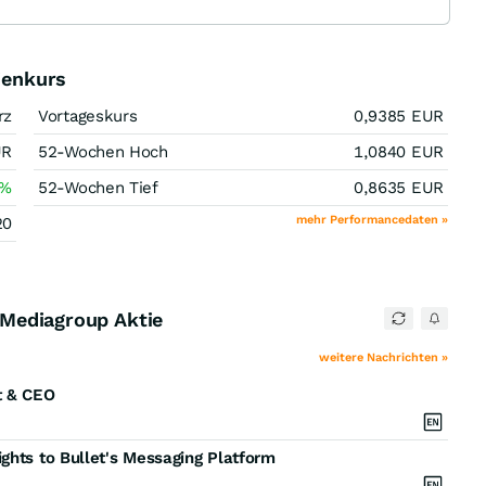
tienkurs
rz
Vortageskurs
0,9385
EUR
UR
52-Wochen Hoch
1,0840
EUR
%
52-Wochen Tief
0,8635
EUR
mehr Performancedaten »
20
a Mediagroup Aktie
weitere Nachrichten »
t & CEO
ghts to Bullet's Messaging Platform