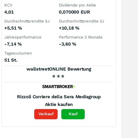
KCV
Dividende pro Aktie
4,01
0,070000
EUR
Durchschnittsrendite 5J
Durchschnittsrendite 3J
+5,51
%
+10,18
%
Jahresperformance
Performance 3 Monate
-7,14
%
-3,60
%
Tagesvolumen
51 St.
wallstreetONLINE Bewertung
⭐
⭐
⭐
Rizzoli Corriere della Sera Mediagroup
Aktie kaufen
Verkauf
Kauf