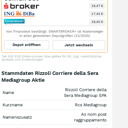
18,47 €
17,45 €
19,40 €
Von Finanztest bestätigt: SMARTBROKER+ ist Kostensieger
in allen getesteten Depotgrößen (12/2025)
Depot eröffnen
Jetzt wechseln
*ab 500 EUR Ordervolumen über gettex für 0€, zzgl. marktüblicher
Spreads und Zuwendungen
Stammdaten Rizzoli Corriere della Sera
Mediagroup Aktie
Rizzoli Corriere della
Name
Sera Mediagroup SPA
Kurzname
Rcs Mediagroup
Az nom post
Namenszusatz
raggruppamento