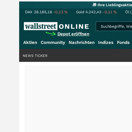
🎁 Ihre Lieblingsakt
DAX
26.165,16
-0,13
%
Gold
4.242,43
-0,11
%
Öl 
Depot eröffnen
Aktien
Community
Nachrichten
Indizes
Fonds
NEWS TICKER