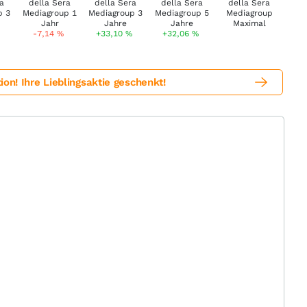
-7,14
%
+33,10
%
+32,06
%
! Ihre Lieblingsaktie geschenkt!