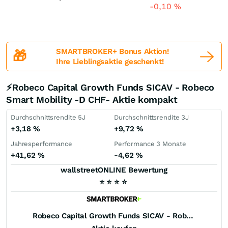
-0,10
%
SMARTBROKER+ Bonus Aktion!
🎁
Ihre Lieblingsaktie geschenkt!
⚡Robeco Capital Growth Funds SICAV - Robeco
Smart Mobility -D CHF- Aktie kompakt
Durchschnittsrendite 5J
Durchschnittsrendite 3J
+3,18
%
+9,72
%
Jahresperformance
Performance 3 Monate
+41,62
%
-4,62
%
wallstreetONLINE Bewertung
⭐
⭐
⭐
⭐
Robeco Capital Growth Funds SICAV - Robeco Smart Mobility -D CHF-