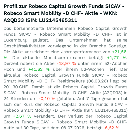
Profil zur Robeco Capital Growth Funds SICAV -
Robeco Smart Mobility -D CHF- Aktie - WKN:
A2QD33 ISIN: LU2145465311
Das börsennotierte Unternehmen Robeco Capital Growth
Funds SICAV - Robeco Smart Mobility -D CHF- ist in
Luxemburg gelistet. Das Unternehmen hat seine
Geschäftsaktivitäten vorwiegend in der Branche Sonstige.
Die Aktie verzeichnet eine Jahresperformance von
+21,56
%
. Die aktuelle Monatsperformance beträgt
+1,77
%
.
Derzeit notiert die Aktie
-13,97
%
unter ihrem 52-Wochen
Hoch und
+41,62
%
über ihrem 52-Wochen Tief. Der
aktuelle Robeco Capital Growth Funds SICAV - Robeco
Smart Mobility -D CHF- Realtimekurs (
06.08.26
) liegt bei
201,30
CHF
. Damit ist die Robeco Capital Growth Funds
SICAV - Robeco Smart Mobility -D CHF- Aktie (A2QD33) in
24 Stunden um
-0,10
%
gefallen. Auf 7 Tage gesehen hat
sich der Kurs der Robeco Capital Growth Funds SICAV -
Robeco Smart Mobility -D CHF- Aktie (ISIN LU2145465311)
um
+2,67
%
verändert. Der Verlust der Robeco Capital
Growth Funds SICAV - Robeco Smart Mobility -D CHF-
Aktie auf 30 Tage, seit dem 08.07.2026, beträgt
-6,52
%
.