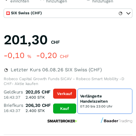
einrichten
hinzufügen
hinzufügen
SIX Swiss (CHF)
201,30
CHF
-0,10
-0,20
%
CHF
Letzter Kurs
06.08.26
SIX Swiss (CHF)
Robeco Capital Growth Funds SICAV - Robeco Smart Mobility -D
CHF- Aktie kaufen
Geldkurs
202,05
CHF
Verkauf
Verlängerte
16:43:37
2.400
STK
Handelszeiten
Briefkurs
206,30
CHF
07:30 bis 23:00 Uhr
Kauf
16:43:37
2.400
STK