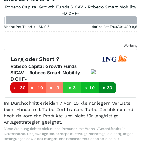
Robeco Capital Growth Funds SICAV - Robeco Smart Mobility
-D CHF-
Marine Pet Trus/Ut USD
9,6
Marine Pet Trus/Ut USD
9,6
Werbung
Long oder Short ?
Robeco Capital Growth Funds
SICAV - Robeco Smart Mobility -
D CHF-
x -30
x -10
x -3
x 3
x 10
x 30
Im Durchschnitt erleiden 7 von 10 Kleinanlegern Verluste
beim Handel mit Turbo-Zertifikaten. Turbo-Zertifikate sind
hoch risikoreiche Produkte und nicht für langfristige
Anlagestrategien geeignet.
Diese Werbung richtet sich nur an Personen mit Wohn-/Geschäftssitz in
Deutschland. Der jeweilige Basisprospekt, etwaige Nachträge, die Endgültigen
Bedingungen sowie das maßgebliche Basisinformationsblatt sind auf