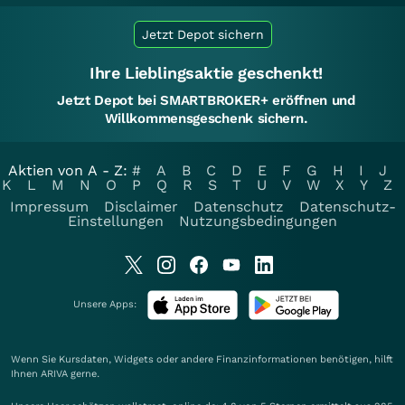
Jetzt Depot sichern
Ihre Lieblingsaktie geschenkt!
Jetzt Depot bei SMARTBROKER+ eröffnen und
Willkommensgeschenk sichern.
Aktien von A - Z:
#
A
B
C
D
E
F
G
H
I
J
K
L
M
N
O
P
Q
R
S
T
U
V
W
X
Y
Z
Impressum
Disclaimer
Datenschutz
Datenschutz-
Einstellungen
Nutzungsbedingungen
Unsere Apps:
Wenn Sie Kursdaten, Widgets oder andere Finanzinformationen benötigen, hilft
Ihnen
ARIVA
gerne.