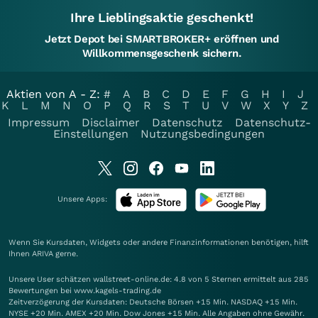
Ihre Lieblingsaktie geschenkt!
Jetzt Depot bei SMARTBROKER+ eröffnen und
Willkommensgeschenk sichern.
Aktien von A - Z:
#
A
B
C
D
E
F
G
H
I
J
K
L
M
N
O
P
Q
R
S
T
U
V
W
X
Y
Z
Impressum
Disclaimer
Datenschutz
Datenschutz-
Einstellungen
Nutzungsbedingungen
Unsere Apps:
Wenn Sie Kursdaten, Widgets oder andere Finanzinformationen benötigen, hilft
Ihnen
ARIVA
gerne.
Unsere User schätzen wallstreet-online.de: 4.8 von 5 Sternen ermittelt aus 285
Bewertungen bei www.kagels-trading.de
Zeitverzögerung der Kursdaten: Deutsche Börsen +15 Min. NASDAQ +15 Min.
NYSE +20 Min. AMEX +20 Min. Dow Jones +15 Min. Alle Angaben ohne Gewähr.