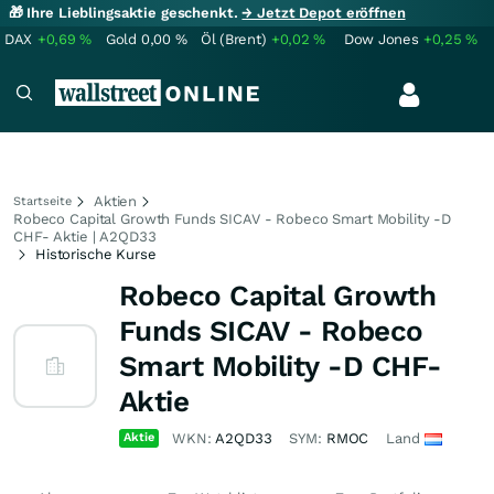
🎁 Ihre Lieblingsaktie geschenkt.
→ Jetzt Depot eröffnen
DAX
+0,69
%
Gold
0,00
%
Öl (Brent)
+0,02
%
Dow Jones
+0,25
%
Aktien
Startseite
Robeco Capital Growth Funds SICAV - Robeco Smart Mobility -D
CHF- Aktie | A2QD33
Historische Kurse
Robeco Capital Growth
Funds SICAV - Robeco
Smart Mobility -D CHF-
Aktie
Aktie
WKN:
A2QD33
SYM:
RMOC
Land