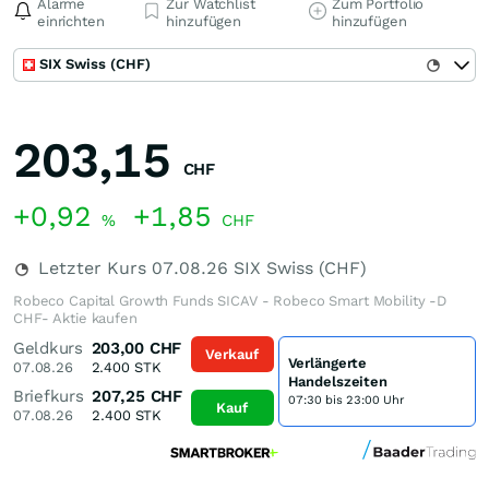
Alarme
Zur Watchlist
Zum Portfolio
einrichten
hinzufügen
hinzufügen
SIX Swiss (CHF)
203,15
CHF
+0,92
+1,85
%
CHF
Letzter Kurs
07.08.26
SIX Swiss (CHF)
Robeco Capital Growth Funds SICAV - Robeco Smart Mobility -D
CHF- Aktie kaufen
Geldkurs
203,00
CHF
Verkauf
Verlängerte
07.08.26
2.400
STK
Handelszeiten
Briefkurs
207,25
CHF
07:30 bis 23:00 Uhr
Kauf
07.08.26
2.400
STK