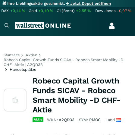
🎁 Ihre Lieblingsaktie geschenkt.
→ Jetzt Depot eröffnen
DAX
+0,14
%
Gold
+0,10
%
Öl (Brent)
+2,55
%
Dow Jones
-0,07
%
Aktien
Startseite
Robeco Capital Growth Funds SICAV - Robeco Smart Mobility -D
CHF- Aktie | A2QD33
Handelsplätze
Robeco Capital Growth
Funds SICAV - Robeco
Smart Mobility -D CHF-
Aktie
Aktie
WKN:
A2QD33
SYM:
RMOC
Land