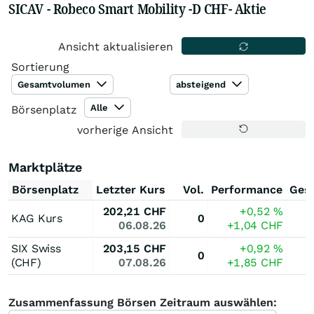
SICAV - Robeco Smart Mobility -D CHF- Aktie
Ansicht aktualisieren
Sortierung
Gesamtvolumen
absteigend
Alle
Börsenplatz
vorherige Ansicht
Marktplätze
Börsenplatz
Letzter Kurs
Vol.
Performance
Ges
202,21
CHF
+0,52
%
KAG Kurs
0
06.08.26
+1,04
CHF
SIX Swiss
203,15
CHF
+0,92
%
0
(CHF)
07.08.26
+1,85
CHF
Zusammenfassung Börsen Zeitraum auswählen: