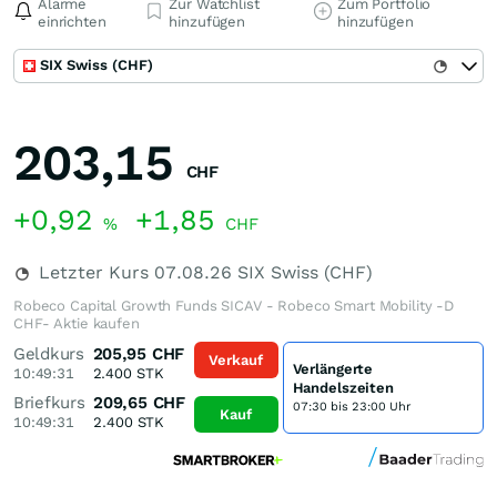
Alarme
Zur Watchlist
Zum Portfolio
einrichten
hinzufügen
hinzufügen
SIX Swiss (CHF)
203,15
CHF
+0,92
+1,85
%
CHF
Letzter Kurs
07.08.26
SIX Swiss (CHF)
Robeco Capital Growth Funds SICAV - Robeco Smart Mobility -D
CHF- Aktie kaufen
Geldkurs
205,95
CHF
Verkauf
Verlängerte
10:49:31
2.400
STK
Handelszeiten
Briefkurs
209,65
CHF
07:30 bis 23:00 Uhr
Kauf
10:49:31
2.400
STK