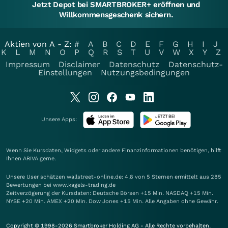
Jetzt Depot bei SMARTBROKER+ eröffnen und
Willkommensgeschenk sichern.
Aktien von A - Z:
#
A
B
C
D
E
F
G
H
I
J
K
L
M
N
O
P
Q
R
S
T
U
V
W
X
Y
Z
Impressum
Disclaimer
Datenschutz
Datenschutz-
Einstellungen
Nutzungsbedingungen
Unsere Apps:
Wenn Sie Kursdaten, Widgets oder andere Finanzinformationen benötigen, hilft
Ihnen
ARIVA
gerne.
Unsere User schätzen wallstreet-online.de: 4.8 von 5 Sternen ermittelt aus 285
Bewertungen bei www.kagels-trading.de
Zeitverzögerung der Kursdaten: Deutsche Börsen +15 Min. NASDAQ +15 Min.
NYSE +20 Min. AMEX +20 Min. Dow Jones +15 Min. Alle Angaben ohne Gewähr.
Copyright © 1998-2026 Smartbroker Holding AG - Alle Rechte vorbehalten.